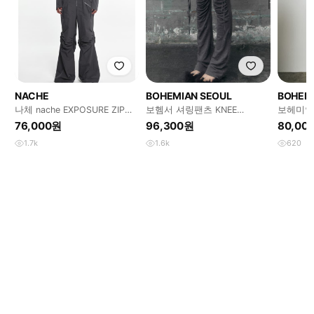
NACHE
BOHEMIAN SEOUL
BOHEM
나체 nache EXPOSURE ZIP
보헴서 셔링팬츠 KNEE
보헤미안
DETAIL PANTS
SHIRRING WRAP 스커트팬츠
데님 쇼
76,000원
96,300원
80,00
1.7k
1.6k
620