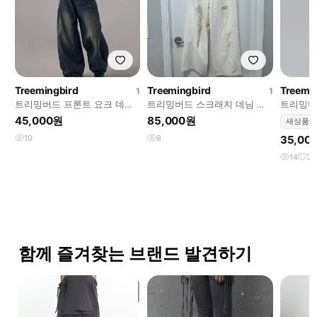
Treemingbird
Treemingbird
Treemi
1
1
트리밍버드 프론트 요크 데님
트리밍버드 스크래치 데님 화
트리밍버
팬츠 다크블루
이트 사이즈1
스 화이
45,000원
85,000원
새상품
10
8
35,00
14
2
함께 즐겨찾는 브랜드 발견하기