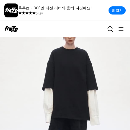
후루츠 - 300만 패션 러버와 함께 디깅해요!
앱 열기
(4.9)