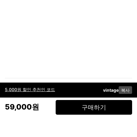
5,000원 할인 추천인 코드
vintage
복사
이용약관
고객센터
판매
개인정보 처리방침
사업자 정보
다운로드
인스타그램
페이스북
59,000원
구매하기
(주)후루츠패밀리컴퍼니 · 대표이사 이재범 / 소재지: 서울특별시 용산구 한강대
로 328, 201호 / 사업자 등록번호: 755-86-01442
사업자 정보확인
통신판매업
신고: 2019-서울용산-0723 호 / 고객센터: 070-4466-3377 / 고객센터 문의는
후루츠 앱 다운로드 후 문의가능합니다 /
support@fruitsfamily.com