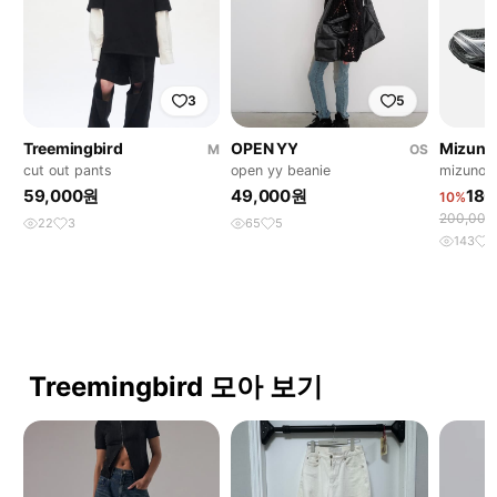
3
5
Treemingbird
OPEN YY
Mizuno
M
OS
cut out pants
open yy beanie
mizuno 
59,000원
49,000원
180
10%
200,00
22
3
65
5
143
1
Treemingbird 모아 보기