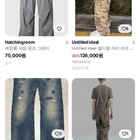
8
Hatchingroom
Untitled ideal
3
2
해칭룸 셔링 팬츠 그레이
Untitled ideal 멀티캠 아미 카모 팬
츠
75,000원
126,000원
30%
180,000원
1
207
8
2
1