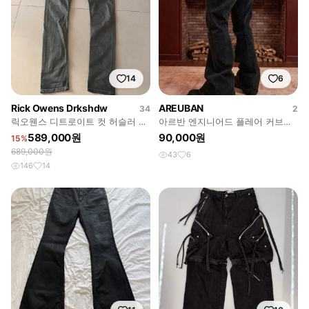
14
6
Rick Owens Drkshdw
AREUBAN
34
2
릭오웬스 디트로이트 컷 허슬러 데
아르반 엔지니어드 플레어 커브드
님 팬츠
데님 팬츠 워시드 블랙
589,000원
90,000원
15%
689,000원
43
6
146
14