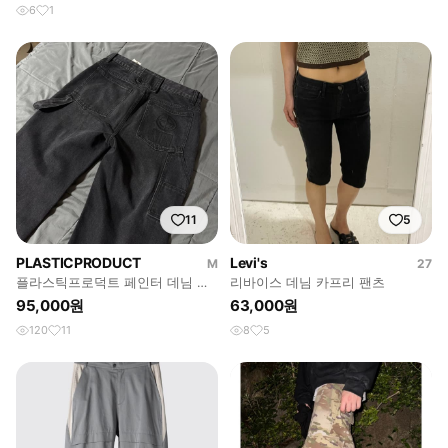
6
1
11
5
PLASTICPRODUCT
Levi's
M
27
플라스틱프로덕트 페인터 데님 팬
리바이스 데님 카프리 팬츠
츠
95,000원
63,000원
120
11
8
5