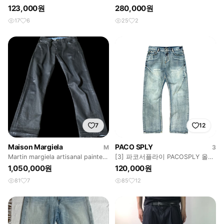
123,000원
280,000원
17
6
25
2
7
12
Maison Margiela
PACO SPLY
M
3
Martin margiela artisanal painted
[3] 파코서플라이 PACOSPLY 올데
denim
이 진 블루
1,050,000원
120,000원
81
7
85
12