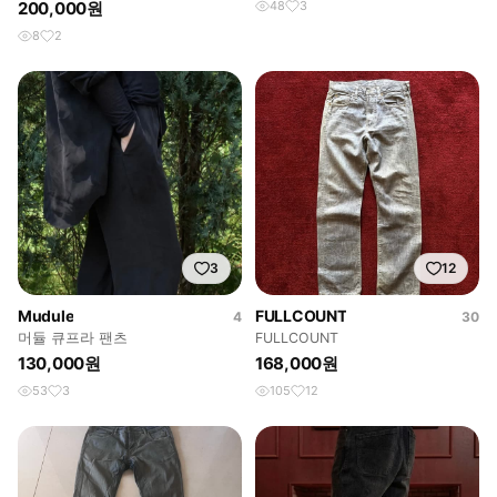
200,000원
48
3
8
2
3
12
Mudule
FULLCOUNT
4
30
머듈 큐프라 팬츠
FULLCOUNT
130,000원
168,000원
53
3
105
12