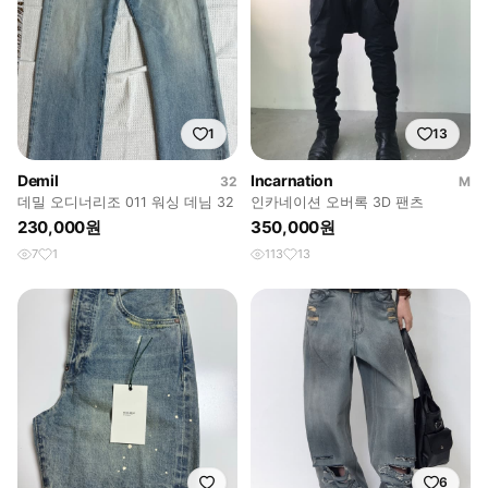
1
13
Demil
Incarnation
32
M
데밀 오디너리조 011 워싱 데님 32
인카네이션 오버록 3D 팬츠
230,000원
350,000원
7
1
113
13
6