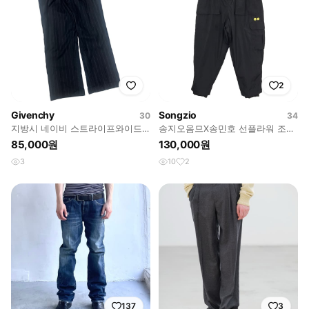
2
Givenchy
Songzio
30
34
지방시 네이비 스트라이프와이드
송지오옴므X송민호 선플라워 조거
슬랙스
트랙 팬츠 바지 남성50
85,000원
130,000원
3
10
2
137
3