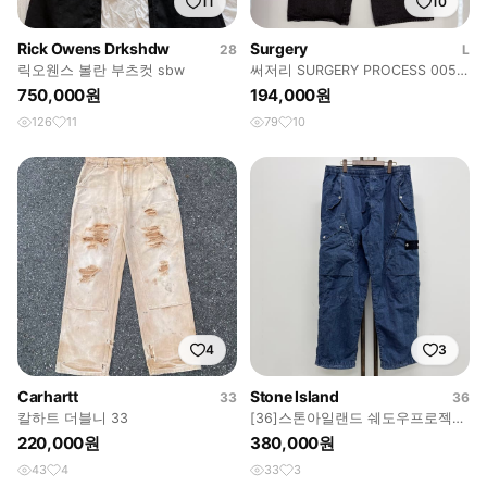
11
10
Rick Owens Drkshdw
Surgery
28
L
릭오웬스 볼란 부츠컷 sbw
써저리 SURGERY PROCESS 005
2way cargo pants
750,000원
194,000원
126
11
79
10
4
3
Carhartt
Stone Island
33
36
칼하트 더블니 33
[36]스톤아일랜드 쉐도우프로젝트
카고팬츠
220,000원
380,000원
43
4
33
3