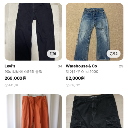
6
12
Levi's
Warehouse & Co
34
29
90s 리바이스565 블랙
웨어하우스 lot1000
269,000원
92,000원
44
6
81
12