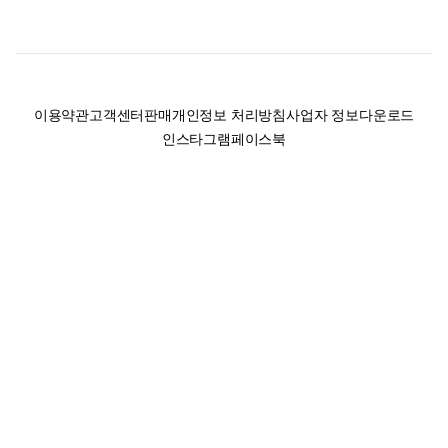
이용약관
고객센터
판매
개인정보 처리방침
사업자 정보
다운로드
인스타그램
페이스북
(주)후루츠패밀리컴퍼니 · 대표이사 이재범 / 소재지: 서울특별시 용산구 한강대
로 328, 201호 / 사업자 등록번호: 755-86-01442
사업자 정보확인
통신판매업
신고: 2019-서울용산-0723 호 / 고객센터: 070-4466-3377 / 고객센터 문의는
후루츠 앱 다운로드 후 문의가능합니다 /
support@fruitsfamily.com
Copyright © FruitsFamily Company Inc. All right reserved
후루츠패밀리(주)는 통신판매중개자로서 거래 당사자가 아닙니다. 상품, 상품정
보, 거래에 관한 의무와 책임은 각 판매자에게 있으며, 후루츠패밀리(주)는 원칙
적으로 판매 회원과 구매 회원 간의 거래에 대하여 책임을 지지 않습니다. 다만,
후루츠패밀리에서 직접 판매하는 상품에 대한 책임은 후루츠패밀리(주)에 있습
니다.