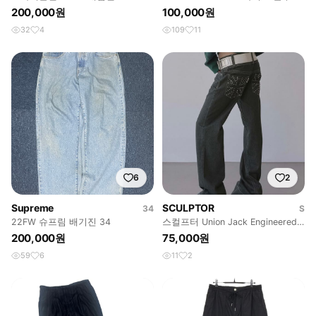
이즈
200,000원
100,000원
32
4
109
11
6
2
Supreme
SCULPTOR
34
S
22FW 슈프림 배기진 34
스컬프터 Union Jack Engineered
Denim Indigo
200,000원
75,000원
59
6
11
2