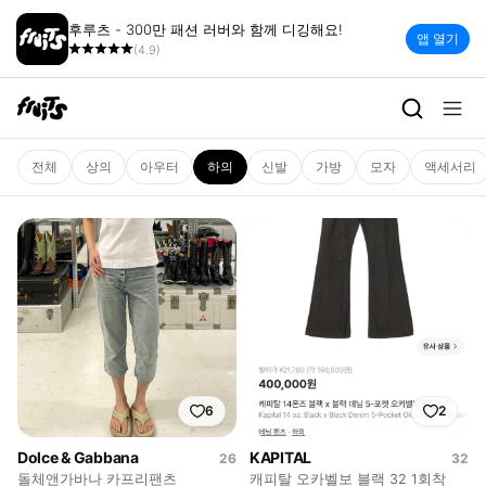
후루츠 - 300만 패션 러버와 함께 디깅해요!
앱 열기
(4.9)
하의 | 빈티지 세컨핸드 패션 플랫
전체
상의
아우터
하의
신발
가방
모자
액세서리
6
2
Dolce & Gabbana
KAPITAL
26
32
돌체앤가바나 카프리팬츠
캐피탈 오카벨보 블랙 32 1회착