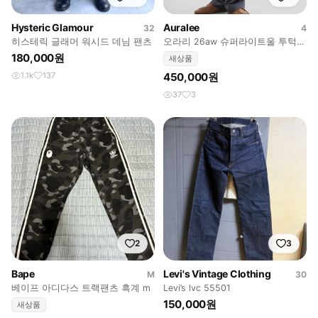
Hysteric Glamour
Auralee
32
4
히스테릭 글래머 워시드 데님 팬츠
오라리 26aw 슈퍼라이트울 투턱
슬랙스
180,000원
새상품
1.1k
137
450,000원
37
3
2
3
Bape
Levi's Vintage Clothing
M
30
베이프 아디다스 트랙팬츠 흑계 m
Levi’s lvc 55501
150,000원
새상품