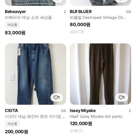
Beheavyer
BLR BLUER
2
OS
비헤비어 데님 쇼츠 새상품
비엘알 Destroyed Vintage Oil
Washing Denim
80,000원
새상품
83,000원
27
6
1
1
CIOTA
Issey Miyake
OS
2
시오타 데님 페인터 팬츠 미디엄 다
HaaT issey Miyake dot pants
크 블루 [5]
120,000원
새상품
200,000원
18
1