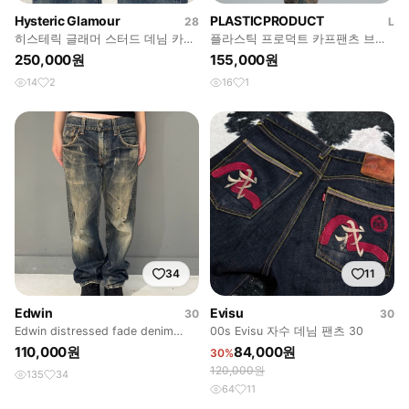
Hysteric Glamour
PLASTICPRODUCT
28
L
히스테릭 글래머 스터드 데님 카메
플라스틱 프로덕트 카프팬츠 브라
진
운 L
250,000원
155,000원
14
2
16
1
34
11
Edwin
Evisu
30
30
Edwin distressed fade denim
00s Evisu 자수 데님 팬츠 30
pants
110,000원
84,000원
30%
120,000원
135
34
64
11