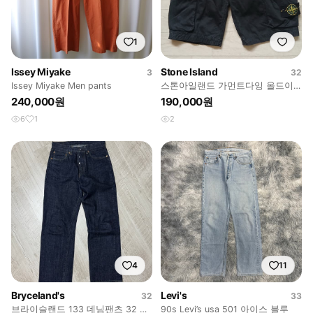
1
Issey Miyake
Stone Island
3
32
Issey Miyake Men pants
스톤아일랜드 가먼트다잉 올드이
펙트 버뮤다 카고 반바지 실착3회
240,000원
190,000원
거의새거
6
1
2
4
11
Bryceland's
Levi's
32
33
브라이슬랜드 133 데님팬츠 32 사
90s Levi’s usa 501 아이스 블루