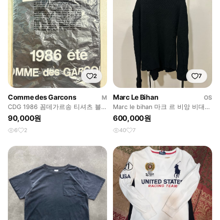
2
7
Comme des Garcons
Marc Le Bihan
M
OS
CDG 1986 꼼데가르송 티셔츠 블
Marc le bihan 마크 르 비앙 비대칭
랙
니트
90,000원
600,000원
6
2
40
7