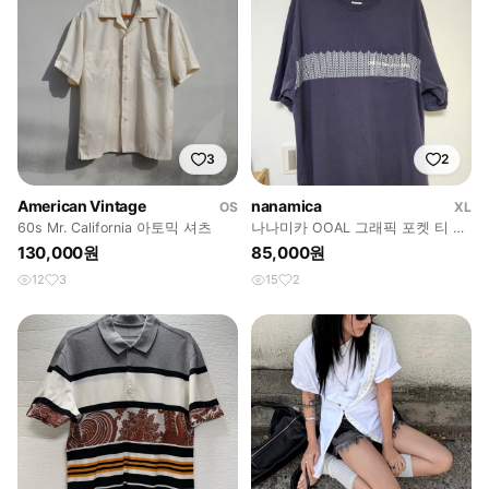
3
2
American Vintage
nanamica
OS
XL
60s Mr. California 아토믹 셔츠
나나미카 OOAL 그래픽 포켓 티 빈
티지 네이비 XL
130,000원
85,000원
12
3
15
2