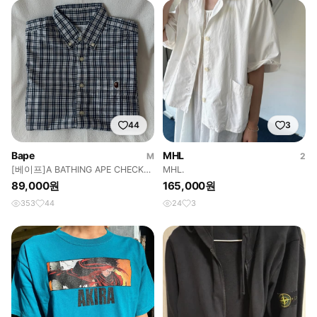
44
3
Bape
MHL
M
2
[베이프]A BATHING APE CHECK
MHL.
SHIRT
89,000원
165,000원
353
44
24
3