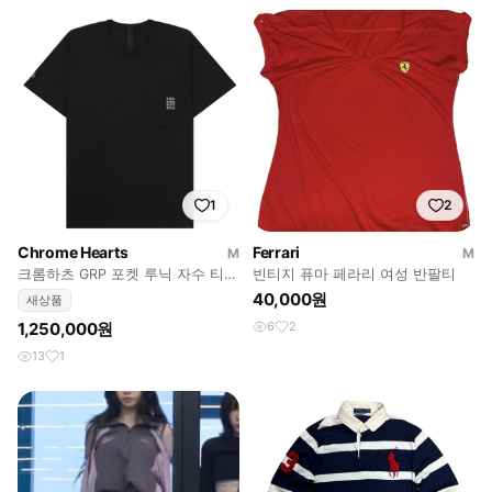
1
2
Chrome Hearts
Ferrari
M
M
크롬하츠 GRP 포켓 루닉 자수 티셔
빈티지 퓨마 페라리 여성 반팔티
츠 블랙 / M
40,000원
새상품
1,250,000원
6
2
13
1