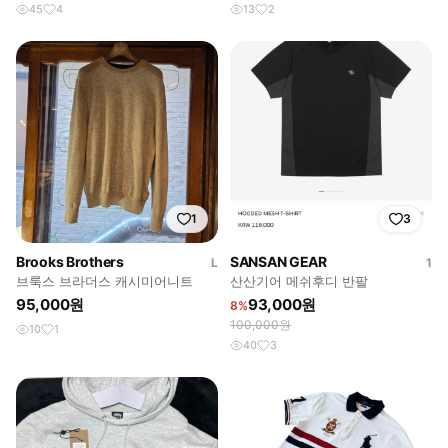
45
4
13
2
1
3
Brooks Brothers
SANSAN GEAR
L
1
브룩스 브라더스 캐시미어니트
산산기어 메쉬후디 반팔
95,000원
93,000원
8%
100,000원
10
1
40
3