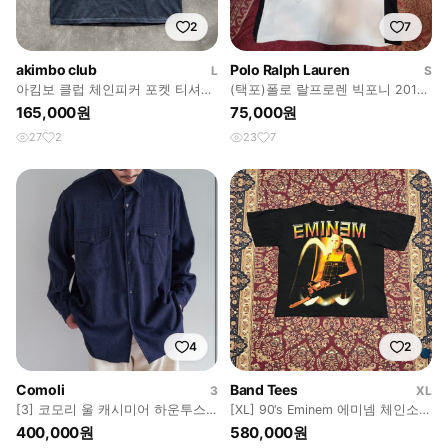
2
7
akimbo club
Polo Ralph Lauren
L
S
아킴보 클럽 체인피커 포켓 티셔츠
(택포)폴로 랄프로렌 빅포니 2011
- 페이디드 블랙
RL 레이싱 롱슬리브
165,000원
75,000원
27
2
23
7
4
2
Comoli
Band Tees
3
XL
[3] 코모리 울 캐시미어 하운투스
[XL] 90‘s Eminem 에미넴 체인소
CPO 자켓
부틀랙 랩티셔츠
400,000원
580,000원