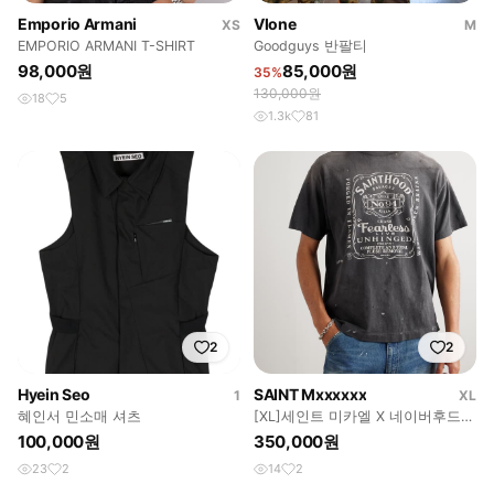
Emporio Armani
Vlone
XS
M
EMPORIO ARMANI T-SHIRT
Goodguys 반팔티
98,000원
85,000원
35%
130,000원
18
5
1.3k
81
2
2
Hyein Seo
SAINT Mxxxxxx
1
XL
혜인서 민소매 셔츠
[XL]세인트 미카엘 X 네이버후드
피어리스 반팔 티셔츠
100,000원
350,000원
23
2
14
2