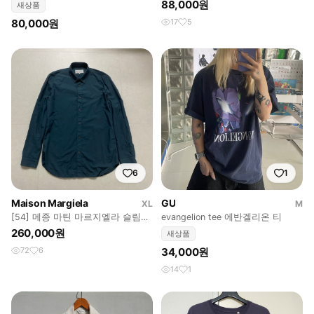
상품)
Head T-Shirt
88,000원
새상품
80,000원
17
5
6
1
Maison Margiela
GU
XL
M
[54] 메종 마틴 마르지엘라 슬림핏
evangelion tee 에반겔리온 티
셔츠 블루
260,000원
새상품
72
6
34,000원
14
1