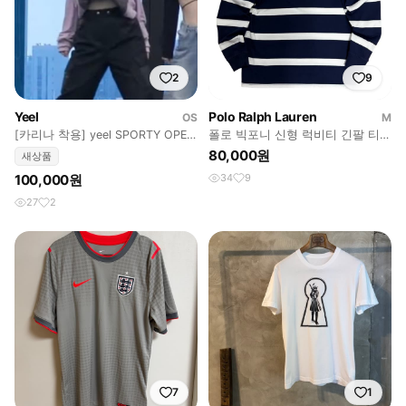
2
9
Yeel
Polo Ralph Lauren
OS
M
[카리나 착용] yeel SPORTY OPEN
폴로 빅포니 신형 럭비티 긴팔 티셔
SHOULDER HOODE
츠
80,000원
새상품
100,000원
34
9
27
2
7
1