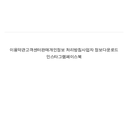
이용약관
고객센터
판매
개인정보 처리방침
사업자 정보
다운로드
인스타그램
페이스북
(주)후루츠패밀리컴퍼니 · 대표이사 이재범 / 소재지: 서울특별시 용산구 한강대
로 328, 201호 / 사업자 등록번호: 755-86-01442
사업자 정보확인
통신판매업
신고: 2019-서울용산-0723 호 / 고객센터: 070-4466-3377 / 고객센터 문의는
후루츠 앱 다운로드 후 문의가능합니다 /
support@fruitsfamily.com
Copyright © FruitsFamily Company Inc. All right reserved
후루츠패밀리(주)는 통신판매중개자로서 거래 당사자가 아닙니다. 상품, 상품정
보, 거래에 관한 의무와 책임은 각 판매자에게 있으며, 후루츠패밀리(주)는 원칙
적으로 판매 회원과 구매 회원 간의 거래에 대하여 책임을 지지 않습니다. 다만,
후루츠패밀리에서 직접 판매하는 상품에 대한 책임은 후루츠패밀리(주)에 있습
니다.