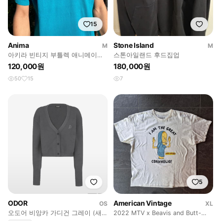
15
Anima
Stone Island
M
M
아키라 빈티지 부틀렉 애니메이션
스톤아일랜드 후드집업
티셔츠
120,000원
180,000원
50
15
7
5
ODOR
American Vintage
OS
XL
오도어 비앙카 가디건 그레이 (새
2022 MTV x Beavis and Butt-