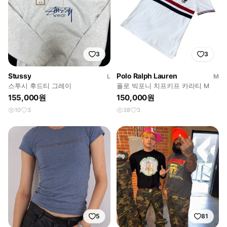
3
3
Stussy
Polo Ralph Lauren
L
M
스투시 후드티 그레이
폴로 빅포니 치프키프 카라티 M
155,000원
150,000원
10
3
38
3
5
81