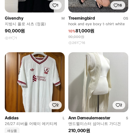
1
16
Givenchy
Treemingbird
M
OS
지방시 폴로 셔츠 (정품)
hook and eye boxy t-shirt white
90,000원
81,000원
10%
90,000원
11
1
261
16
2
2
Adidas
Ann Demeulemeester
L
S
26/27 리버풀 어웨이 에키티케
앤드뮐미스터 섬머니트 가디건
210,000원
새상품