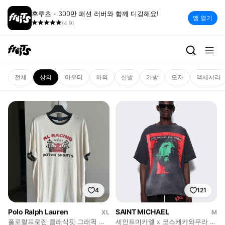
후루츠 - 300만 패션 러버와 함께 디깅해요!
앱 열기
(4.9)
상의 | 빈티지 세컨핸드 패션 플랫
전체
상의
아우터
하의
신발
가방
모자
액세서리
4
121
Polo Ralph Lauren
SAINT MICHAEL
XL
M
폴로랄프로렌 클래식핏 그래픽 반
세인트미카엘 x 코스케카와무라 러