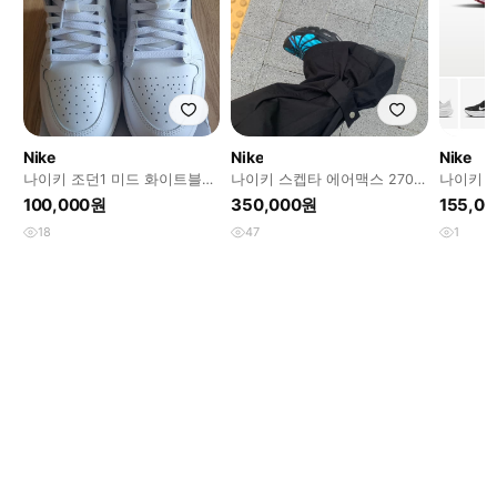
Nike
Nike
Nike
나이키 조던1 미드 화이트블랙
나이키 스켑타 에어맥스 270
나이키 
280
팝니다!
100,000원
350,000원
155,0
18
47
1