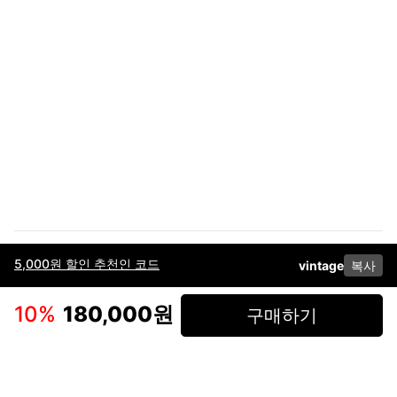
5,000원 할인 추천인 코드
vintage
복사
이용약관
고객센터
판매
개인정보 처리방침
사업자 정보
다운로드
인스타그램
페이스북
10
%
180,000원
구매하기
(주)후루츠패밀리컴퍼니 · 대표이사 이재범 / 소재지: 서울특별시 용산구 한강대
로 328, 201호 / 사업자 등록번호: 755-86-01442
사업자 정보확인
통신판매업
신고: 2019-서울용산-0723 호 / 고객센터: 070-4466-3377 / 고객센터 문의는