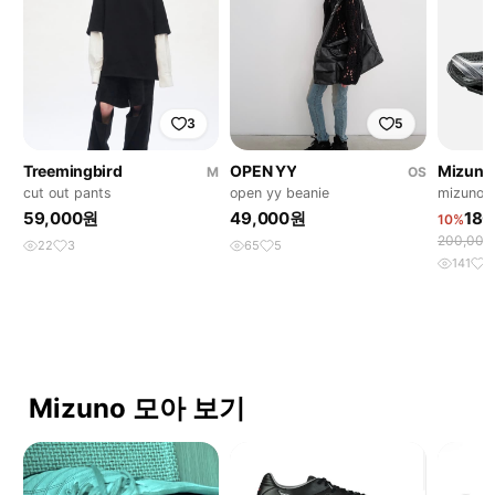
3
5
Treemingbird
OPEN YY
Mizuno
M
OS
cut out pants
open yy beanie
mizuno 
59,000원
49,000원
180
10%
200,00
22
3
65
5
141
1
Mizuno 모아 보기