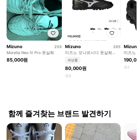
Mizuno
Mizuno
Mizuno
255
265
Morelia Neo IV Pro 풋살화
미즈노 모나르시다 풋살화
미즈노 웨
265 미시착
랙 250
85,000원
190,0
새상품
80,000원
1
2
함께 즐겨찾는 브랜드 발견하기