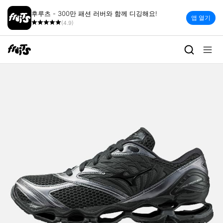
후루츠 - 300만 패션 러버와 함께 디깅해요!
앱 열기
(4.9)