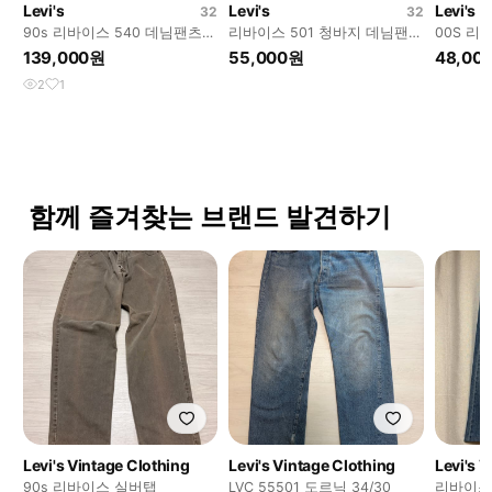
Levi's
Levi's
Levi's
32
32
90s 리바이스 540 데님팬츠
리바이스 501 청바지 데님팬츠
00S 리
no9
M0914
M0911
139,000원
55,000원
48,00
2
1
함께 즐겨찾는 브랜드 발견하기
Levi's Vintage Clothing
Levi's Vintage Clothing
Levi's 
90s 리바이스 실버탭
LVC 55501 도르닉 34/30
리바이스 