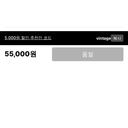
5,000원 할인 추천인 코드
vintage
복사
이용약관
고객센터
판매
개인정보 처리방침
사업자 정보
다운로드
인스타그램
페이스북
55,000원
품절
(주)후루츠패밀리컴퍼니 · 대표이사 이재범 / 소재지: 서울특별시 용산구 한강대
로 328, 201호 / 사업자 등록번호: 755-86-01442
사업자 정보확인
통신판매업
신고: 2019-서울용산-0723 호 / 고객센터: 070-4466-3377 / 고객센터 문의는
후루츠 앱 다운로드 후 문의가능합니다 /
support@fruitsfamily.com
Copyright © FruitsFamily Company Inc. All right reserved
후루츠패밀리(주)는 통신판매중개자로서 거래 당사자가 아닙니다. 상품, 상품정
보, 거래에 관한 의무와 책임은 각 판매자에게 있으며, 후루츠패밀리(주)는 원칙
적으로 판매 회원과 구매 회원 간의 거래에 대하여 책임을 지지 않습니다. 다만,
후루츠패밀리에서 직접 판매하는 상품에 대한 책임은 후루츠패밀리(주)에 있습
니다.