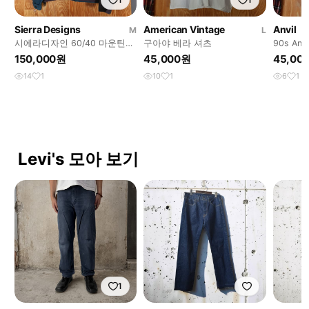
Sierra Designs
American Vintage
Anvil
M
L
시에라디자인 60/40 마운틴
구아야 베라 셔츠
90s An
자켓
티셔츠
150,000원
45,000원
45,00
14
1
10
1
6
1
Levi's 모아 보기
1