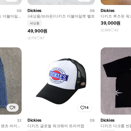
Dickies
Dickies
OS
OS
즈 더블아일렛
(새상품/브라운)디키즈 더블아일렛 벨트
디키즈 루즈핏 워
39,000원
새상품
49,900원
369
42
712
87
1
14
Dickies
Dickies
32
OS
 팬츠 바지
디키즈 글로벌 워크웨어 트러커캡
디키즈 다크룸 반팔