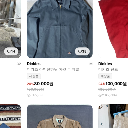
14
38
Dickies
Dickies
32
M
디키즈 아이젠하워 자켓 m 챠콜
디키즈 팬츠
새상품
새상품
80,000원
100,000원
20%
24%
100,000원
130,000원
517
38
2.1k
104