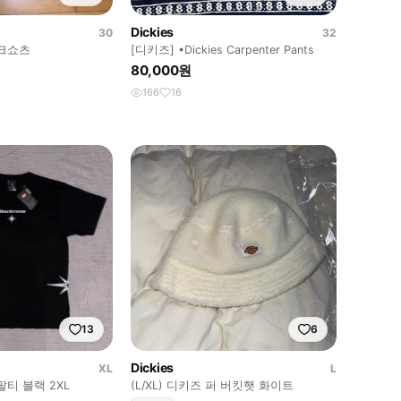
Dickies
30
32
크쇼츠
[디키즈] •Dickies Carpenter Pants
80,000원
166
16
13
6
Dickies
XL
L
티 블랙 2XL
(L/XL) 디키즈 퍼 버킷햇 화이트