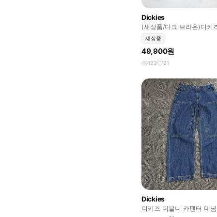
Dickies
(새상품/다크 브라운)디키
벨트
새상품
49,900원
123
21
Dickies
디키즈 더블니 카펜터 데님
32