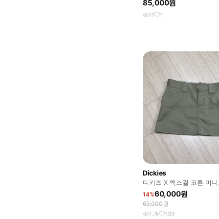
85,000원
11
1
Dickies
디키즈 X 엑스걸 코튼 미
로우라이즈
60,000원
14%
69,000원
1.7k
139