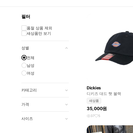
필터
품절 상품 제외
새상품만 보기
성별
전체
남성
여성
Dickies
카테고리
디키즈 대드 햇 블랙
새상품
가격
35,000원
37
5
사이즈