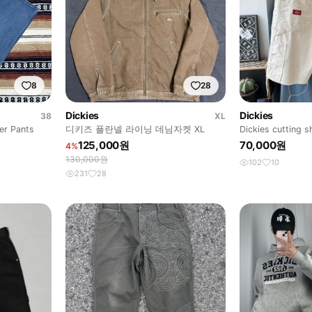
8
28
Dickies
Dickies
38
XL
er Pants
디키즈 플란넬 라이닝 데님자켓 XL
Dickies cutting s
125,000원
70,000원
4%
130,000원
102
10
231
28