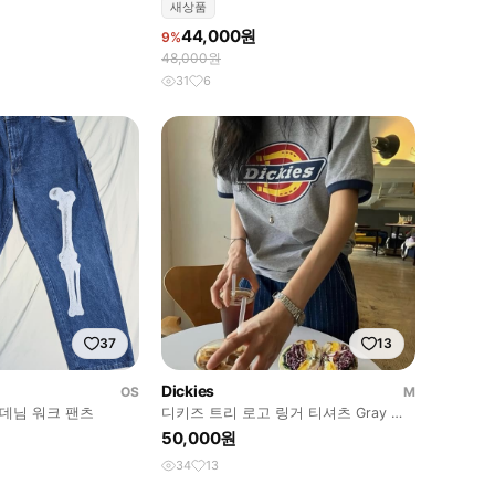
새상품
44,000원
9%
48,000원
31
6
37
13
Dickies
OS
M
 데님 워크 팬츠
디키즈 트리 로고 링거 티셔츠 Gray 디
키즈 반팔
50,000원
34
13