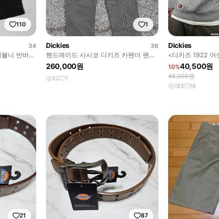
110
1
Dickies
Dickies
34
36
더블니 반바지
핸드메이드 사시코 디키즈 카펜더 팬츠
<디키즈 1922 어
36
260,000원
40,500원
10%
45,000원
22
1
183
19
21
87