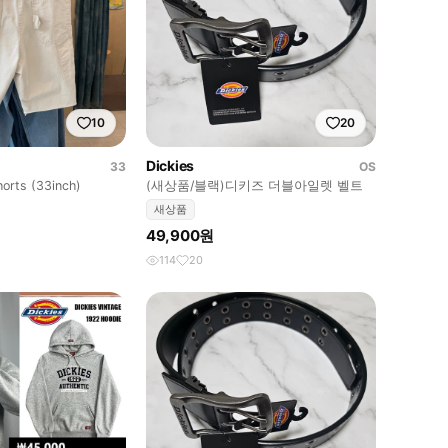
10
20
Dickies
33
OS
horts (33inch)
(새상품/블랙)디키즈 더블아일렛 벨트
새상품
49,900원
114
20