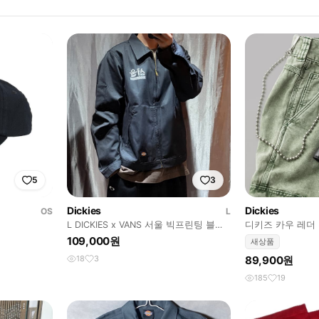
5
3
Dickies
Dickies
OS
L
L DICKIES x VANS 서울 빅프린팅 블랙
디키즈 카우 레더 
블루종
109,000원
새상품
18
3
89,900원
185
19