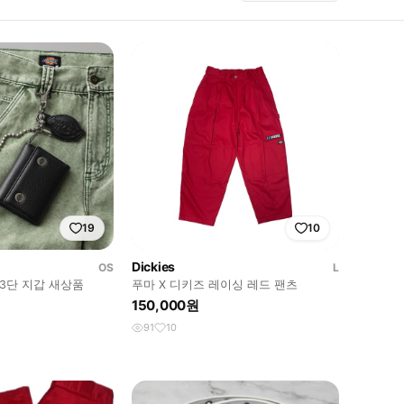
19
10
Dickies
OS
L
3단 지갑 새상품
푸마 X 디키즈 레이싱 레드 팬츠
150,000원
91
10