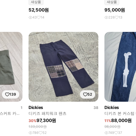
새상품
새상품
52,500원
95,000원
43
14
226
13
139
52
Dickies
Dickies
1
38
니스커트 카키
디키즈 패치워크 팬츠
디키즈 본 커스텀
97,300원
88,000원
30%
11%
139,000원
98,000원
786
52
749
37