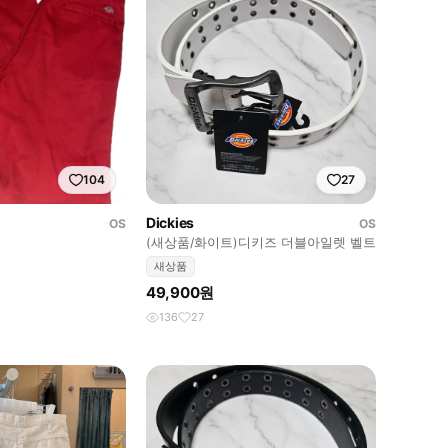
104
27
Dickies
OS
OS
(새상품/화이트)디키즈 더블아일렛 벨트
새상품
49,900원
136
27