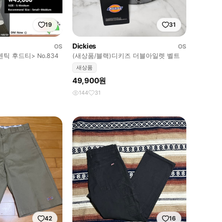
19
31
Dickies
OS
OS
센틱 후드티> No.834
(새상품/블랙)디키즈 더블아일렛 벨트
새상품
49,900원
144
31
42
16