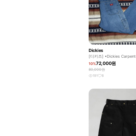
Dickies
[디키즈] •Dickies Carpent
72,000원
10%
80,000원
191
8