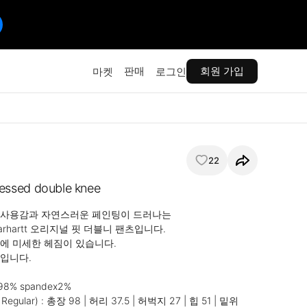
판매
회원 가입
마켓
로그인
22
ressed double knee
사용감과 자연스러운 페인팅이 드러나는 

rhartt 오리지널 핏 더블니 팬츠입니다.

에 미세한 헤짐이 있습니다.

입니다.

n98% spandex2%

 Regular) : 총장 98 | 허리 37.5 | 허벅지 27 | 힙 51 | 밑위 