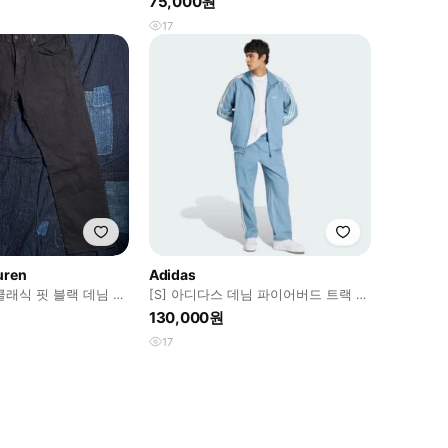
75,000원
17
uren
Adidas
클래식 핏 블랙 데님 팬
[S] 아디다스 데님 파이어버드 트랙 팬
츠
130,000원
17