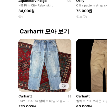
Japanese Vintage
Oilily
OS
H.B Pink City Relax skirt
Oilily pattern strap sk
34,000원
75,000원
1
36
6
Carhartt 모아 보기
1
Carhartt
Carhartt
38
OO's USA OG 칼하트 데님 더블니 팬
칼하트 b11 브라운 
츠 칼하트 B73 썩블니
220,000원
60,000원