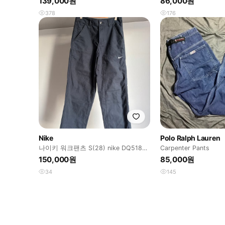
139,000원
86,000원
378
176
Nike
Polo Ralph Lauren
나이키 워크팬츠 S(28) nike DQ5180-
Carpenter Pants
010
150,000원
85,000원
34
145