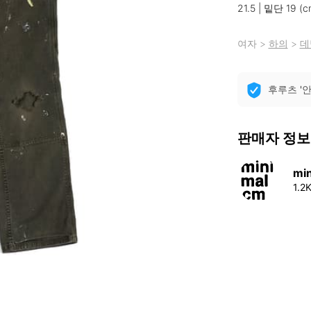
21.5 | 밑단 19 (c
여자
>
하의
>
데
후루츠 '
판매자 정보
mi
1.