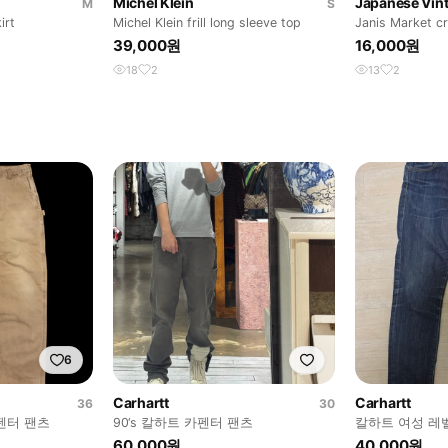
Michel Klein
Japanese Vin
M
S
irt
Michel Klein frill long sleeve top
Janis Market c
39,000원
16,000원
18
2
13
2
6
Carhartt
Carhartt
36
30
카펜터 팬츠
90‘s 칼하트 카펜터 팬츠
칼하트 여성 레
60,000원
40,000원