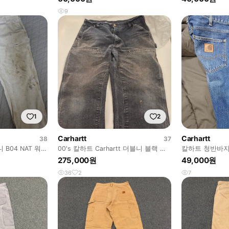
9
1
2
Carhartt
Carhartt
38
37
 B04 NAT 워크
00's 칼하트 Carhartt 더블니 블랙 하
칼하트 청반바
드페이딩
275,000원
49,000원
36
2
7