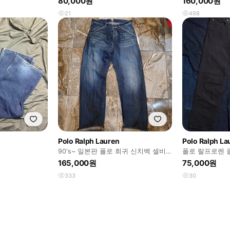
80,000원
160,000원
21
498
Polo Ralph Lauren
Polo Ralph La
90's~ 일본판 폴로 희귀 신치백 셀비
폴로 랄프로렌 
지 데님팬츠
츠 32
165,000원
75,000원
333
30