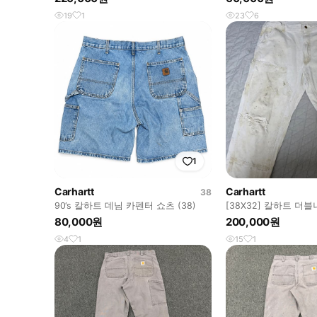
19
1
23
6
1
Carhartt
Carhartt
38
90‘s 칼하트 데님 카펜터 쇼츠 (38)
[38X32] 칼하트 더블니
팬츠 트래쉬드 BRN
80,000원
200,000원
4
1
15
1