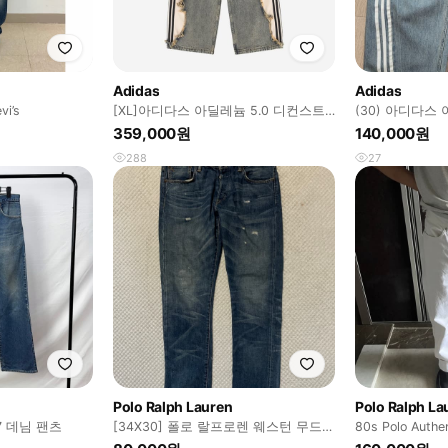
Adidas
Adidas
vi’s
[XL]아디다스 아딜레늄 5.0 디컨스트
(30) 아디다스
럭티드 데님 팬츠
나 피티드 워시
359,000원
140,000원
288
27
Polo Ralph Lauren
Polo Ralph La
17 데님 팬츠
[34X30] 폴로 랄프로렌 웨스턴 무드
80s Polo Authe
슬림 핏 설리반 데님 팬츠
Denim