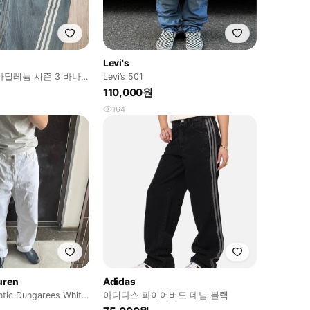
Levi's
 아딜레늄 시즌 3 바나
Levi’s 501
드 데님 팬츠 블루
110,000원
164
uren
Adidas
ntic Dungarees White
아디다스 파이어버드 데님 블랙