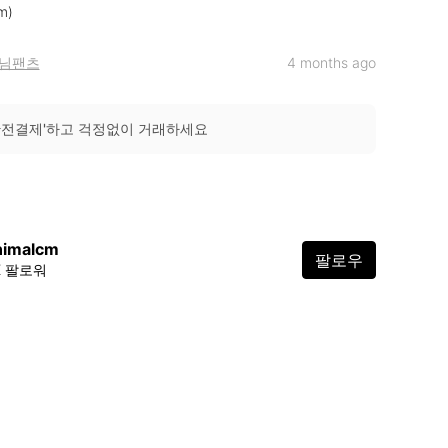
m)
님팬츠
4 months ago
안전결제'하고 걱정없이 거래하세요
nimalcm
팔로우
2K 팔로워