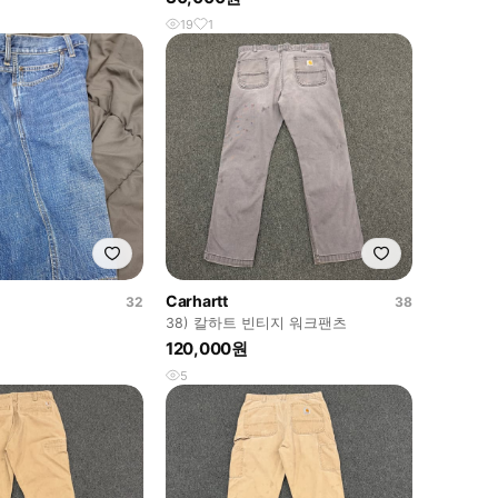
19
1
Carhartt
32
38
지
38) 칼하트 빈티지 워크팬츠
120,000원
5