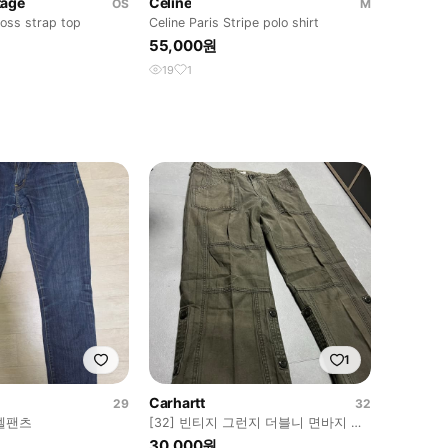
tage
Celine
OS
M
ross strap top
Celine Paris Stripe polo shirt
55,000원
19
1
1
Carhartt
29
32
벨팬츠
[32] 빈티지 그런지 더블니 면바지 팬
츠
30,000원