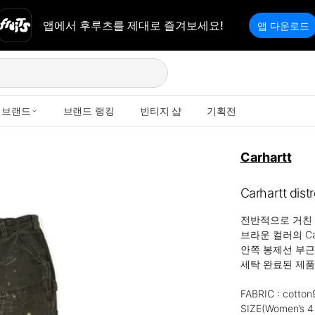
앱에서 후루츠를 제대로 즐겨보세요!
앱 다운로드
브랜드
브랜드 랭킹
빈티지 샵
기획전
Carhartt
Carhartt dist
전반적으로 거친 
브라운 컬러의 Ca
안쪽 봉제선 부근
세탁 완료된 제품
FABRIC : cotto
SIZE(Women’s 4