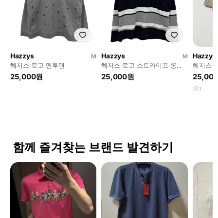
Hazzys
Hazzys
Hazzys
M
M
헤지스 로고 맨투맨
헤지스 로고 스트라이프 롱슬
헤지스 
리브
110
25,000원
25,000원
25,00
1
함께 즐겨찾는 브랜드 발견하기