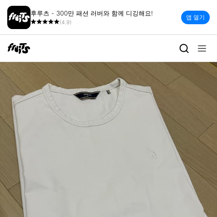
후루츠 - 300만 패션 러버와 함께 디깅해요!
앱 열기
(4.9)