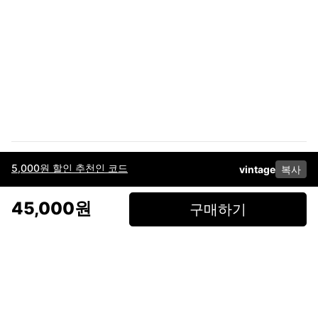
5,000원 할인 추천인 코드
vintage
복사
이용약관
고객센터
판매
개인정보 처리방침
사업자 정보
다운로드
인스타그램
페이스북
45,000원
구매하기
(주)후루츠패밀리컴퍼니 · 대표이사 이재범 / 소재지: 서울특별시 용산구 한강대
로 328, 201호 / 사업자 등록번호: 755-86-01442
사업자 정보확인
통신판매업
신고: 2019-서울용산-0723 호 / 고객센터: 070-4466-3377 / 고객센터 문의는
후루츠 앱 다운로드 후 문의가능합니다 /
support@fruitsfamily.com
Copyright © FruitsFamily Company Inc. All right reserved