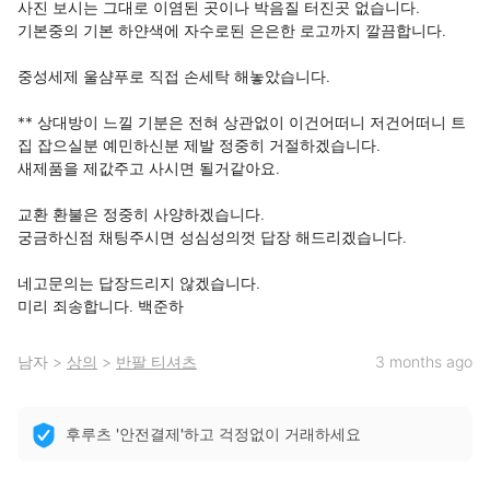
사진 보시는 그대로 이염된 곳이나 박음질 터진곳 없습니다.

기본중의 기본 하얀색에 자수로된 은은한 로고까지 깔끔합니다.

중성세제 울샴푸로 직접 손세탁 해놓았습니다.

** 상대방이 느낄 기분은 전혀 상관없이 이건어떠니 저건어떠니 트
집 잡으실분 예민하신분 제발 정중히 거절하겠습니다. 

새제품을 제값주고 사시면 될거같아요.

교환 환불은 정중히 사양하겠습니다.

궁금하신점 채팅주시면 성심성의껏 답장 해드리겠습니다.

네고문의는 답장드리지 않겠습니다. 

미리 죄송합니다. 백준하
남자
>
상의
>
반팔 티셔츠
3 months ago
후루츠 '안전결제'하고 걱정없이 거래하세요