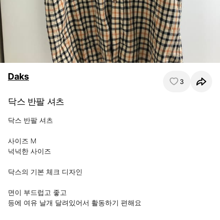
Daks
3
닥스 반팔 셔츠
닥스 반팔 셔츠

사이즈 M

넉넉한 사이즈 

닥스의 기본 체크 디자인

면이 부드럽고 좋고

등에 여유 날개 달려있어서 활동하기 편해요
