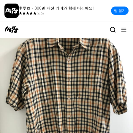
후루츠 - 300만 패션 러버와 함께 디깅해요!
앱 열기
(4.9)