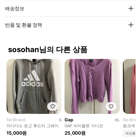
배송정보
반품 및 환불 정책
sosohan님의 다른 상품
No Brand
Gap
No Bra
S
XL
아디다스 로고 후드티 그레이
GAP 바이올렛 가디건
핑크색 
15,000원
25,000원
새상품