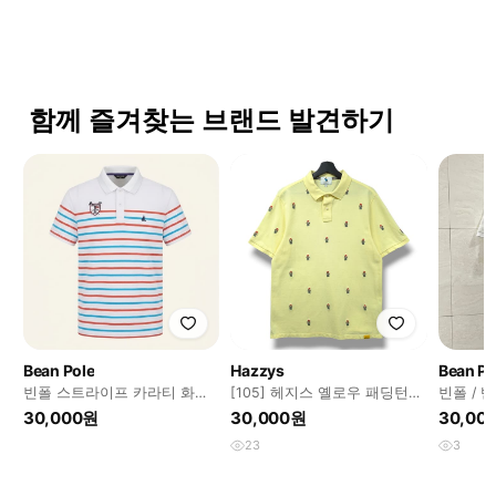
함께 즐겨찾는 브랜드 발견하기
Bean Pole
Hazzys
Bean Po
빈폴 스트라이프 카라티 화이
[105] 헤지스 옐로우 패딩턴
빈폴 / 
트/레드/블루
체크베어 자수 PK 반팔 카라티
츠 / 105
30,000원
30,000원
30,00
셔츠
23
3