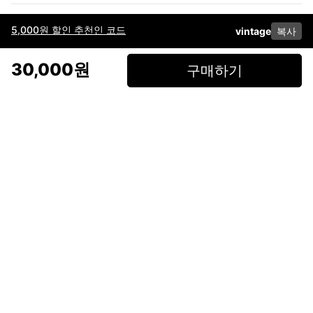
5,000원 할인 추천인 코드
vintage
복사
이용약관
고객센터
판매
개인정보 처리방침
사업자 정보
다운로드
인스타그램
페이스북
30,000원
구매하기
(주)후루츠패밀리컴퍼니 · 대표이사 이재범 / 소재지: 서울특별시 용산구 한강대
로 328, 201호 / 사업자 등록번호: 755-86-01442
사업자 정보확인
통신판매업
신고: 2019-서울용산-0723 호 / 고객센터: 070-4466-3377 / 고객센터 문의는
후루츠 앱 다운로드 후 문의가능합니다 /
support@fruitsfamily.com
Copyright © FruitsFamily Company Inc. All right reserved
후루츠패밀리(주)는 통신판매중개자로서 거래 당사자가 아닙니다. 상품, 상품정
보, 거래에 관한 의무와 책임은 각 판매자에게 있으며, 후루츠패밀리(주)는 원칙
적으로 판매 회원과 구매 회원 간의 거래에 대하여 책임을 지지 않습니다. 다만,
후루츠패밀리에서 직접 판매하는 상품에 대한 책임은 후루츠패밀리(주)에 있습
니다.