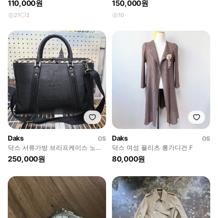
(약245mm ~ 250mm)
비 솔리드 스트레치 경량
110,000원
150,000원
21
2
10
Daks
Daks
OS
OS
닥스 서류가방 브리프케이스 노트
닥스 여성 플리츠 롱가디건 F
북가방 BF73
250,000원
80,000원