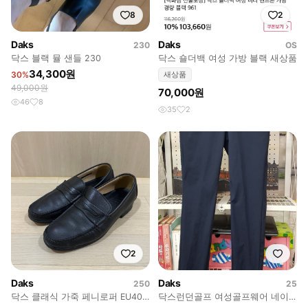
8
2
Daks
Daks
230
OS
닥스 블랙 뮬 샌들 230
닥스 숄더백 여성 가방 블랙 새상품
34,300원
30%
새상품
49,000원
70,000원
46
8
35
2
2
Daks
Daks
250
25
닥스 클래식 가죽 페니로퍼 EU40
닥스런던골프 여성골프웨어 네이