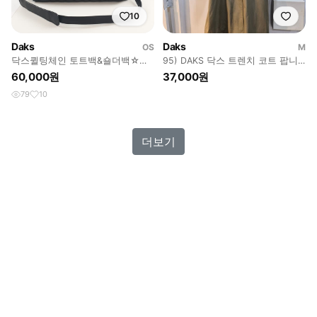
10
Daks
Daks
OS
M
닥스퀼팅체인 토트백&숄더백☆묘
95) DAKS 닥스 트렌치 코트 팝니
칠만세일☆
다
60,000원
37,000원
79
10
더보기