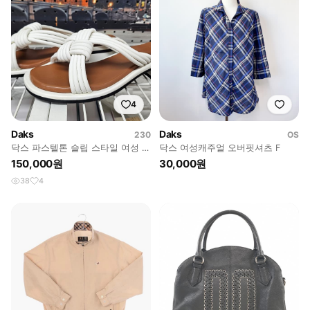
4
Daks
Daks
230
OS
닥스 파스텔톤 슬립 스타일 여성 뮬
닥스 여성캐주얼 오버핏셔츠 F
여성샌들 여성슬리퍼
150,000원
30,000원
38
4