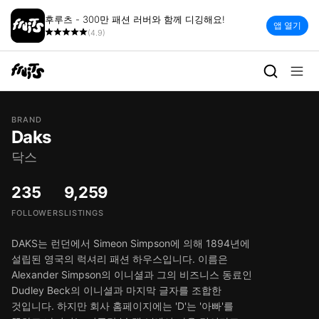
후루츠 - 300만 패션 러버와 함께 디깅해요!
앱 열기
(4.9)
BRAND
Daks
닥스
235
9,259
FOLLOWERS
LISTINGS
DAKS는 런던에서 Simeon Simpson에 의해 1894년에
설립된 영국의 럭셔리 패션 하우스입니다. 이름은
Alexander Simpson의 이니셜과 그의 비즈니스 동료인
Dudley Beck의 이니셜과 마지막 글자를 조합한
것입니다. 하지만 회사 홈페이지에는 'D'는 '아빠'를