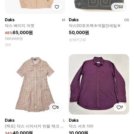
32
Daks
Daks
M
OS
닥스 베이지 자켓
닥스DD토트백☆며칠만세일☆
65,000원
50,000원
46%
120,000원
197
32
2
5
7
Daks
Daks
L
[택포] 닥스 시어서커 반팔 체크 원
닥스 셔츠 100
피스 스커트
40,000원
10,000원
34%