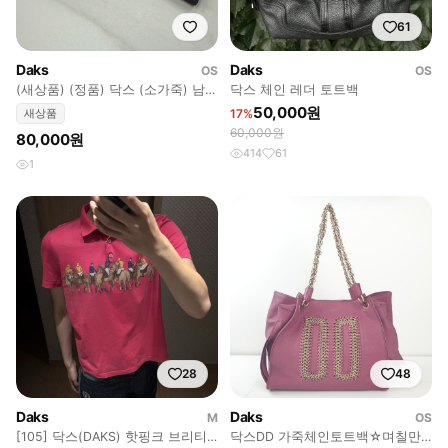
61
Daks
Daks
OS
OS
(새상품) (정품) 닥스 (소가죽) 남성
닥스 체인 레더 토트백
반지갑
50,000원
새상품
17%
60,000원
80,000원
414
61
1
28
48
Daks
Daks
M
OS
[105] 닥스(DAKS) 핫핑크 브리티
닥스DD 가죽체인토트백☆며칠만