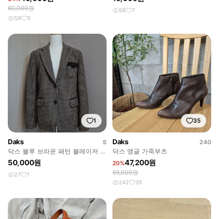
60,000원
58
7
59
5
1
35
Daks
Daks
S
240
닥스 블루 브라운 패턴 블레이저 자
닥스 앵글 가죽부츠
켓
50,000원
47,200원
20%
59,000원
27
1
242
35