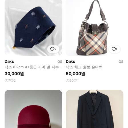
2
1
Daks
Daks
OS
OS
닥스 8.2cm A+등급 기마 말 자수
닥스 체크 호보 숄더백
남자 명품넥타이
30,000원
50,000원
7
2
20
1