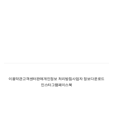
이용약관
고객센터
판매
개인정보 처리방침
사업자 정보
다운로드
인스타그램
페이스북
(주)후루츠패밀리컴퍼니 · 대표이사 이재범 / 소재지: 서울특별시 용산구 한강대
로 328, 201호 / 사업자 등록번호: 755-86-01442
사업자 정보확인
통신판매업
신고: 2019-서울용산-0723 호 / 고객센터: 070-4466-3377 / 고객센터 문의는
후루츠 앱 다운로드 후 문의가능합니다 /
support@fruitsfamily.com