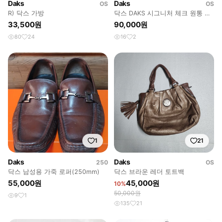
Daks
Daks
OS
OS
R) 닥스 가방
닥스 DAKS 시그니처 체크 원통 토
트백 가방
33,500원
90,000원
80
24
16
2
1
21
Daks
Daks
250
OS
닥스 남성용 가죽 로퍼(250mm)
닥스 브라운 레더 토트백
55,000원
45,000원
10%
50,000원
9
1
135
21