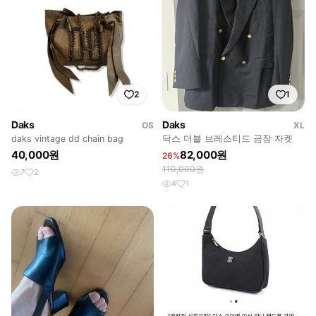
2
1
Daks
Daks
OS
XL
daks vintage dd chain bag
닥스 더블 브레스티드 금장 자켓
40,000원
82,000원
26%
110,000원
7
2
4
1