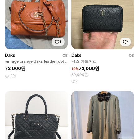
1
Daks
Daks
OS
OS
vintage orange daks leather dote
닥스 카드지갑
bag
72,000원
72,000원
10%
80,000원
1
1
2