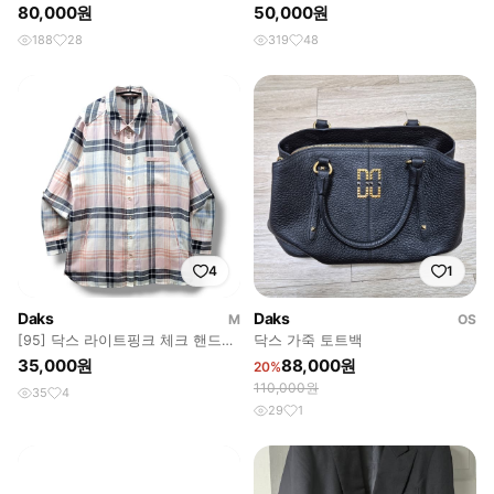
시 호스 라이딩 아트워크
세일☆
80,000원
50,000원
188
28
319
48
4
1
Daks
Daks
M
OS
[95] 닥스 라이트핑크 체크 핸드포
닥스 가죽 토트백
켓 롤업 긴팔셔츠
35,000원
88,000원
20%
110,000원
35
4
29
1