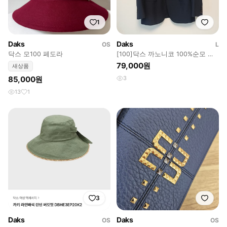
1
Daks
Daks
OS
L
닥스 모100 페도라
[100]닥스 까노니코 100%순모 네
이비정장자켓(DMSJ8B005N2)
79,000원
새상품
85,000원
3
13
1
3
Daks
Daks
OS
OS