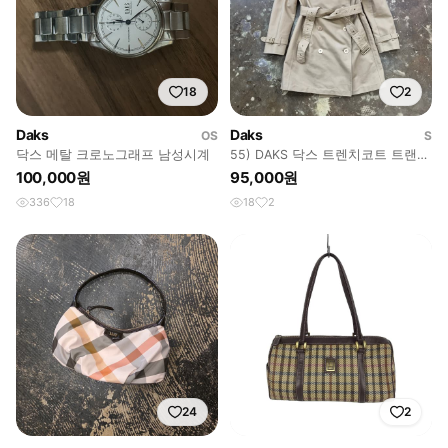
18
2
Daks
Daks
OS
S
닥스 메탈 크로노그래프 남성시계
55) DAKS 닥스 트렌치코트 트랜치
코트
100,000원
95,000원
336
18
18
2
24
2