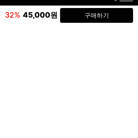
이용약관
고객센터
판매
개인정보 처리방침
사업자 정보
다운로드
인스타그램
페이스북
32
%
45,000원
구매하기
(주)후루츠패밀리컴퍼니 · 대표이사 이재범 / 소재지: 서울특별시 용산구 한강대
로 328, 201호 / 사업자 등록번호: 755-86-01442
사업자 정보확인
통신판매업
신고: 2019-서울용산-0723 호 / 고객센터: 070-4466-3377 / 고객센터 문의는
후루츠 앱 다운로드 후 문의가능합니다 /
support@fruitsfamily.com
Copyright © FruitsFamily Company Inc. All right reserved
후루츠패밀리(주)는 통신판매중개자로서 거래 당사자가 아닙니다. 상품, 상품정
보, 거래에 관한 의무와 책임은 각 판매자에게 있으며, 후루츠패밀리(주)는 원칙
적으로 판매 회원과 구매 회원 간의 거래에 대하여 책임을 지지 않습니다. 다만,
후루츠패밀리에서 직접 판매하는 상품에 대한 책임은 후루츠패밀리(주)에 있습
니다.