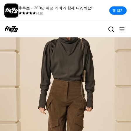
후루츠 - 300만 패션 러버와 함께 디깅해요!
앱 열기
(4.9)