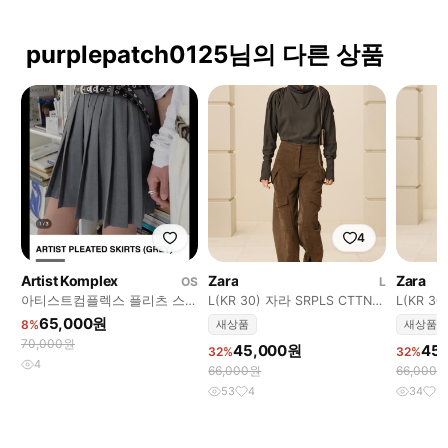
purplepatch0125님의 다른 상품
4
Artist Komplex
Zara
Zara
OS
L
아티스트컴플렉스 플리츠 스커
L(KR 30) 자라 SRPLS CTTN
L(KR 3
트 그레이 테니스 스커트 주름
TRSRS 14
TRSRS 1
65,000원
8%
새상품
새상품
스커트
70,000원
45,000원
45
32%
32%
4
66,000원
66,000
53
4
34
1