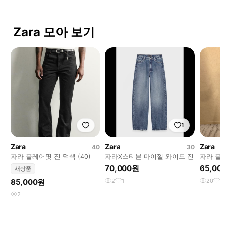
Zara 모아 보기
1
Zara
Zara
Zara
40
30
자라 플레어핏 진 먹색 (40)
자라X스티븐 마이젤 와이드 진
자라 플레
70,000원
65,00
새상품
85,000원
2
1
20
3
2