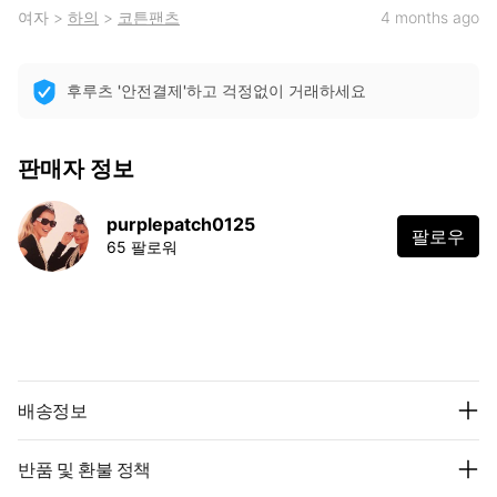
여자
>
하의
>
코튼팬츠
4 months ago
후루츠 '안전결제'하고 걱정없이 거래하세요
판매자 정보
purplepatch0125
팔로우
65 팔로워
배송정보
반품 및 환불 정책