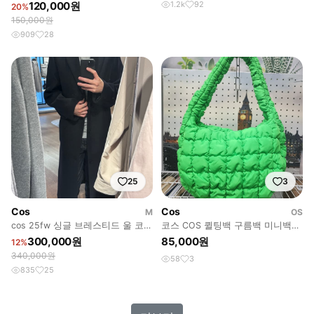
120,000원
1.2k
92
20%
150,000원
909
28
25
3
Cos
Cos
M
OS
cos 25fw 싱글 브레스티드 울 코트
코스 COS 퀼팅백 구름백 미니백
44
퀼티드 패디드 숄더백 GD96
300,000원
85,000원
12%
340,000원
58
3
835
25