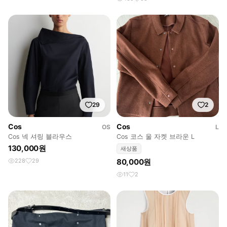
29
2
Cos
Cos
OS
L
Cos 넥 셔링 블라우스
Cos 코스 울 자켓 브라운 L
130,000원
새상품
228
29
80,000원
11
2