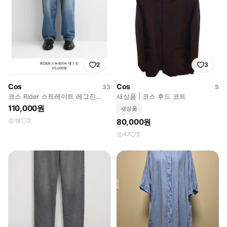
2
3
Cos
Cos
33
S
코스 Rider 스트레이트 레그진
새상품 | 코스 후드 코트
33/32
110,000원
새상품
18
2
80,000원
47
3