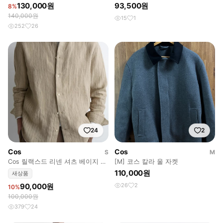
다크 브라운
130,000원
93,500원
8%
140,000원
15
1
252
26
24
2
Cos
Cos
S
M
Cos 릴랙스드 리넨 셔츠 베이지 스
[M] 코스 칼라 울 자켓
트라이프
110,000원
새상품
90,000원
26
2
10%
100,000원
379
24