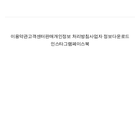
이용약관
고객센터
판매
개인정보 처리방침
사업자 정보
다운로드
인스타그램
페이스북
(주)후루츠패밀리컴퍼니 · 대표이사 이재범 / 소재지: 서울특별시 용산구 한강대
로 328, 201호 / 사업자 등록번호: 755-86-01442
사업자 정보확인
통신판매업
신고: 2019-서울용산-0723 호 / 고객센터: 070-4466-3377 / 고객센터 문의는
후루츠 앱 다운로드 후 문의가능합니다 /
support@fruitsfamily.com
Copyright © FruitsFamily Company Inc. All right reserved
후루츠패밀리(주)는 통신판매중개자로서 거래 당사자가 아닙니다. 상품, 상품정
보, 거래에 관한 의무와 책임은 각 판매자에게 있으며, 후루츠패밀리(주)는 원칙
적으로 판매 회원과 구매 회원 간의 거래에 대하여 책임을 지지 않습니다. 다만,
후루츠패밀리에서 직접 판매하는 상품에 대한 책임은 후루츠패밀리(주)에 있습
니다.