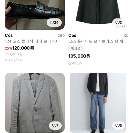
24
3
Cos
Cos
260
XL
Cos 코스 클래식 레더 로퍼 40
코스 플리티드 슬리브리스 탑 새상
품 판매합니다.
120,000원
25%
새상품
160,000원
105,000원
411
24
43
3
7
5