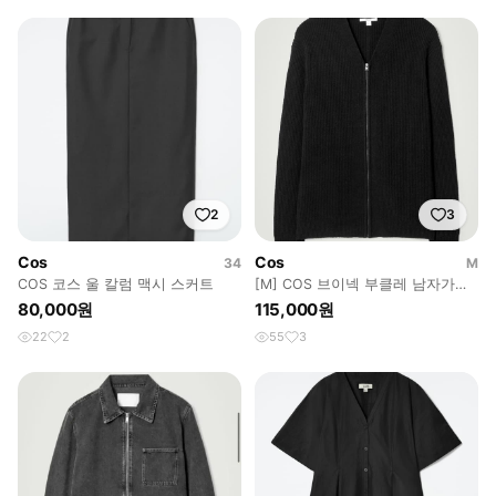
2
3
Cos
Cos
34
M
COS 코스 울 칼럼 맥시 스커트
[M] COS 브이넥 부클레 남자가디
건 블랙
80,000원
115,000원
22
2
55
3