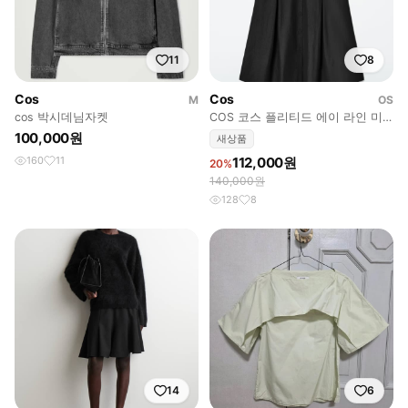
11
8
Cos
Cos
M
OS
cos 박시데님자켓
COS 코스 플리티드 에이 라인 미
니 드레스 블랙
100,000원
새상품
160
11
112,000원
20%
140,000원
128
8
14
6