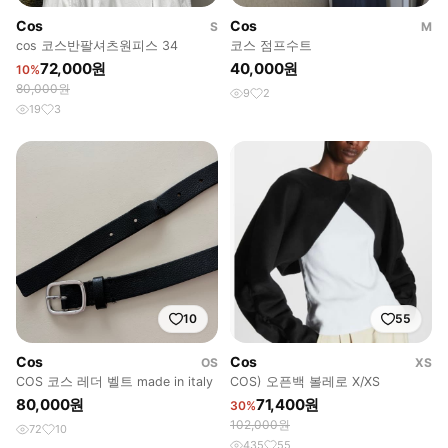
Cos
Cos
S
M
cos 코스반팔셔츠원피스 34
코스 점프수트
72,000원
40,000원
10%
80,000원
9
2
19
3
10
55
Cos
Cos
OS
XS
COS 코스 레더 벨트 made in italy
COS) 오픈백 볼레로 X/XS
80,000원
71,400원
30%
102,000원
72
10
435
55