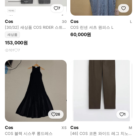
7
Cos
Cos
30
L
[30/32] 새상품 COS RIDER 스트레
COS 린넨 셔츠 원피스 L
이트 레그 진 워시드 블랙
60,000원
새상품
153,000원
101
7
26
1
Cos
Cos
XS
M
COS 블랙 시스루 롱드레스
[46] COS 코튼 와이드 레그 치노