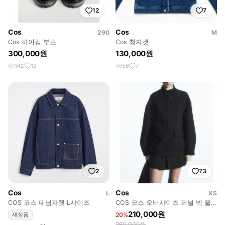
12
7
Cos
Cos
290
M
Cos 하이킹 부츠
Cos 청자켓
300,000원
130,000원
142
12
56
7
2
73
Cos
Cos
L
XS
COS 코스 데님자켓 L사이즈
COS 코스 오버사이즈 퍼널 넥 울
봄버 재킷 1191469001
210,000원
새상품
20%
260,000원