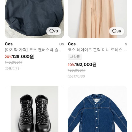
73
36
Cos
Cos
OS
S
[마지막 가격] 코스 캔버스백 숄더
코스 레이어드 핀턱 미니 드레스 베
백
이지
126,000원
26%
새상품
170,000원
162,000원
10%
1k
73
180,000원
317
36