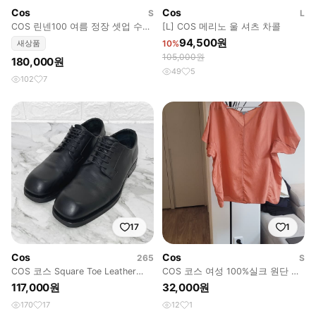
Cos
Cos
S
L
COS 린넨100 여름 정장 셋업 수트
[L] COS 메리노 울 셔츠 차콜
세트 44 새상품
94,500원
새상품
10%
105,000원
180,000원
49
5
102
7
17
1
Cos
Cos
265
S
COS 코스 Square Toe Leather
COS 코스 여성 100%실크 원단 브
Derby 41
이넥 블라우스-S사이즈
117,000원
32,000원
170
17
12
1