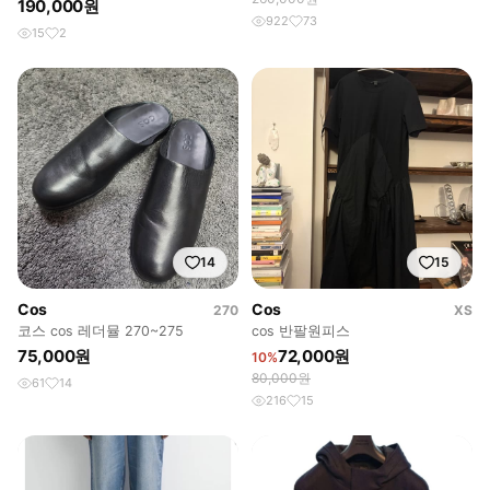
190,000원
922
73
15
2
14
15
Cos
Cos
270
XS
코스 cos 레더뮬 270~275
cos 반팔원피스
75,000원
72,000원
10%
80,000원
61
14
216
15