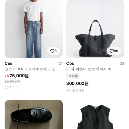
8
89
Cos
Cos
31
OS
코스 RIDER 스트레이트레그 진 페
[OS] 위켄더 토트백 네이비
이드블루 31/32
75,000원
7%
새상품
80,000원
300,000원
111
8
1.2k
89