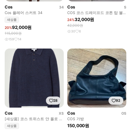
Cos
Cos
34
S
Cos 플레어 스커트 34
COS 코스 드레이프드 코튼 탑 블
라우스
32,000원
새상품
24%
42,000원
92,000원
20%
30
6
115,000원
159
14
28
92
Cos
Cos
XS
OS
[새상품] 코스 트위스트 얀 폴로 스
COS 가방
웨터 XS size
150,000원
새상품