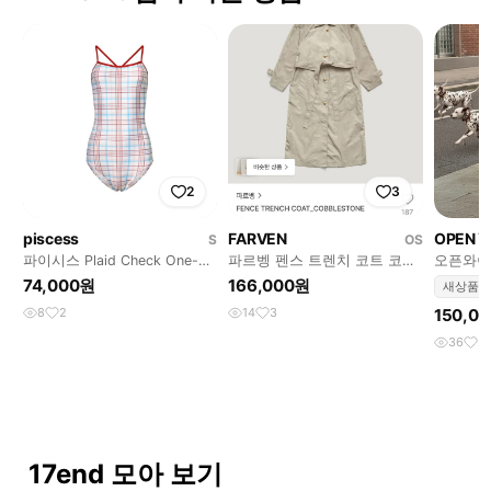
2
3
piscess
FARVEN
OPEN Y
S
OS
파이시스 Plaid Check One-
파르벵 펜스 트렌치 코트 코블
오픈와이와
Piece Swimsuit
스톤
GRAPHIC
74,000원
166,000원
새상품
8
2
14
3
150,0
36
2
17end 모아 보기