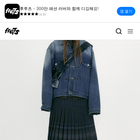
후루츠 - 300만 패션 러버와 함께 디깅해요!
앱 열기
(4.9)