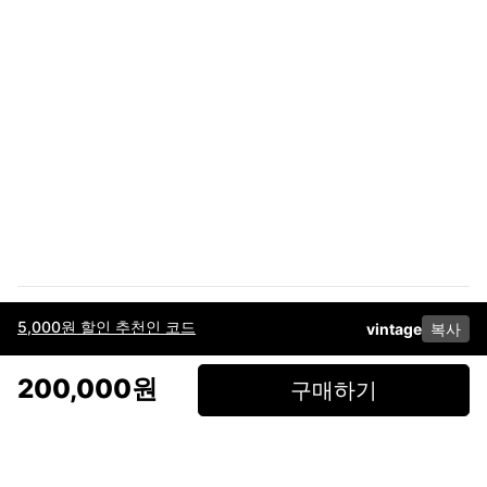
5,000원 할인 추천인 코드
vintage
복사
이용약관
고객센터
판매
개인정보 처리방침
사업자 정보
다운로드
인스타그램
페이스북
200,000원
구매하기
(주)후루츠패밀리컴퍼니 · 대표이사 이재범 / 소재지: 서울특별시 용산구 한강대
로 328, 201호 / 사업자 등록번호: 755-86-01442
사업자 정보확인
통신판매업
신고: 2019-서울용산-0723 호 / 고객센터: 070-4466-3377 / 고객센터 문의는