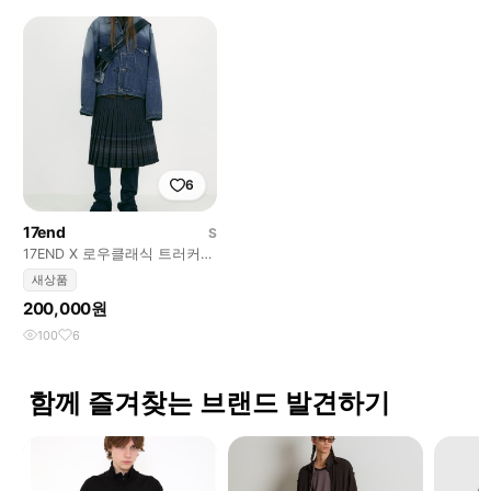
6
17end
S
17END X 로우클래식 트러커
자켓
새상품
200,000원
100
6
함께 즐겨찾는 브랜드 발견하기