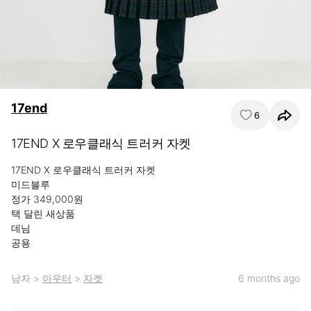
17end
6
17END X 로우클래식 트러커 자켓
17END X 로우클래식 트러커 자켓

미드블루

정가 349,000원

택 달린 새상품

데님

공용
남자
>
아우터
>
자켓
6 months ago