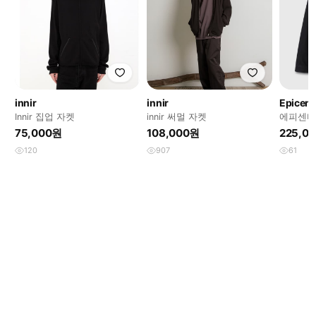
innir
innir
Epicente
Innir 집업 자켓
innir 써멀 자켓
에피센터
워시드 
75,000원
108,000원
225,0
120
907
61