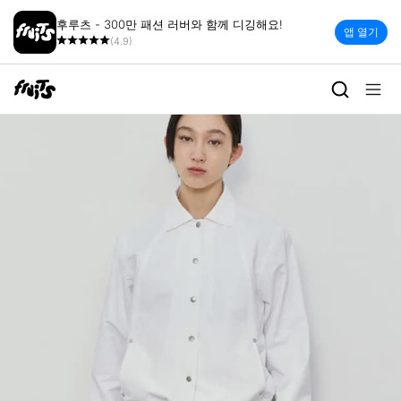
후루츠 - 300만 패션 러버와 함께 디깅해요!
앱 열기
(4.9)