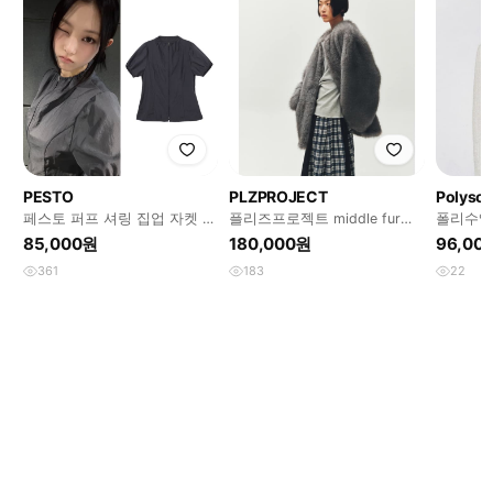
PESTO
PLZPROJECT
Polyso
페스토 퍼프 셔링 집업 자켓 다
플리즈프로젝트 middle fur
폴리수엠
크문
jacket gray 새상품
85,000원
180,000원
96,00
361
183
22