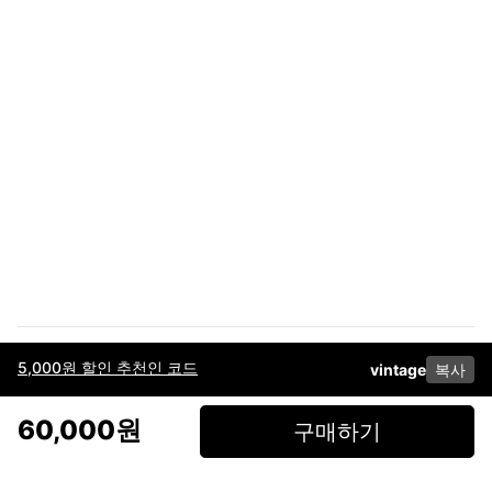
5,000원 할인 추천인 코드
vintage
복사
이용약관
고객센터
판매
개인정보 처리방침
사업자 정보
다운로드
인스타그램
페이스북
60,000원
구매하기
(주)후루츠패밀리컴퍼니 · 대표이사 이재범 / 소재지: 서울특별시 용산구 한강대