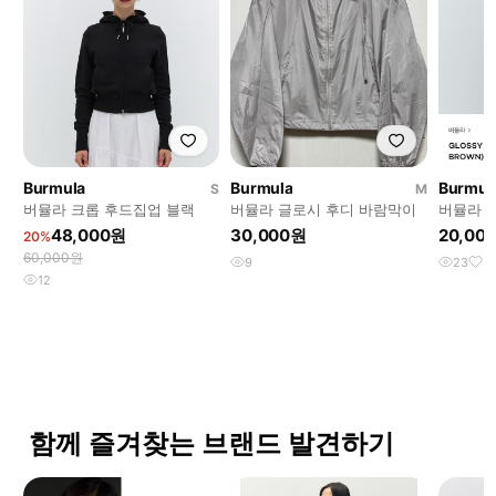
Burmula
Burmula
Burmul
S
M
버뮬라 크롭 후드집업 블랙
버뮬라 글로시 후디 바람막이
버뮬라 
48,000원
30,000원
20,00
20%
60,000원
9
23
2
12
함께 즐겨찾는 브랜드 발견하기