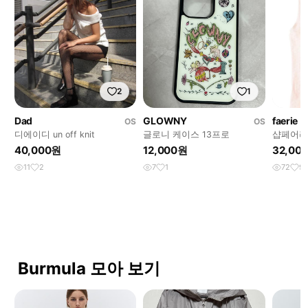
2
1
Dad
GLOWNY
faerie
OS
OS
디에이디 un off knit
글로니 케이스 13프로
샵페어리
40,000원
12,000원
32,00
11
2
7
1
72
9
Burmula 모아 보기