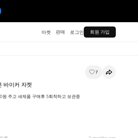
판매
회원 가입
마켓
로그인
7
코튼 바이커 자켓
00원 주고 새제품 구매후 5회착하고 보관중

자켓
3 months ago