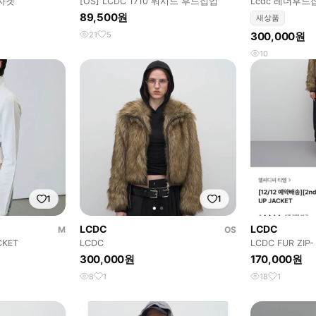
 자켓
[OS] LCDC 1710 워시드 후드집업
Lcdc 레더후드
89,500원
새상품
21
5
300,000원
10
1
1
LCDC
LCDC
M
OS
CKET
LCDC
LCDC FUR ZIP-
300,000원
170,000원
8
1
18
1