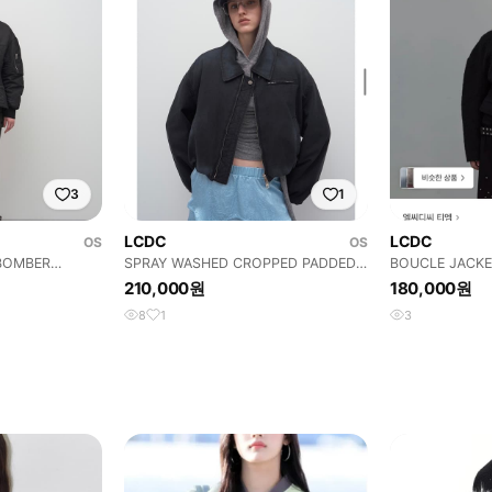
3
1
LCDC
LCDC
OS
OS
BOMBER
SPRAY WASHED CROPPED PADDED
BOUCLE JACKE
JACKET
210,000원
180,000원
8
1
3