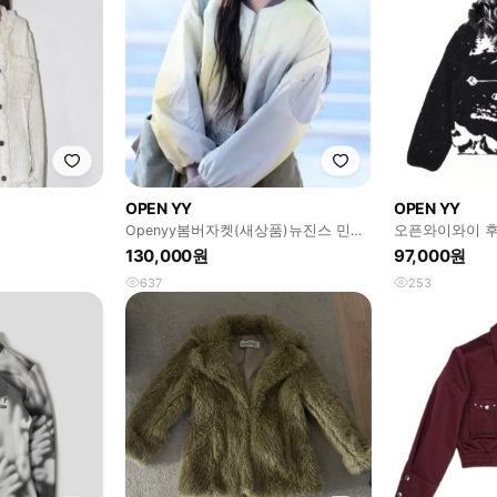
OPEN YY
OPEN YY
Openyy봄버자켓(새상품)뉴진스 민지,
오픈와이와이 후
모델 신현지 착용
130,000원
97,000원
637
253