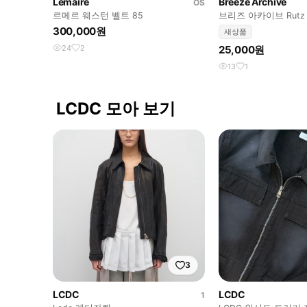
Lemaire
Breeze Archive
OS
르메르 웨스턴 벨트 85
300,000원
새상품
24
2
25,000원
13
1
LCDC 모아 보기
3
LCDC
LCDC
1