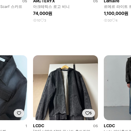
ARCTERYX
Lemaire
OS
OS
브리즈 아카이브 Rutz Scarf 스카프
아크테릭스 로고 비니
르메르 라이트 
74,000원
1,100,000원
10
3
30
4
5
LCDC
LCDC
1
OS