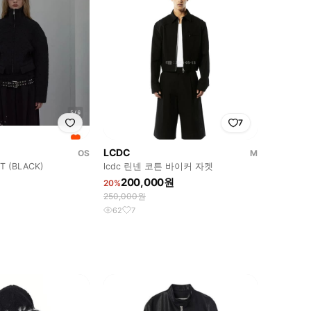
7
LCDC
OS
M
T (BLACK)
lcdc 린넨 코튼 바이커 자켓
200,000원
20%
250,000원
62
7