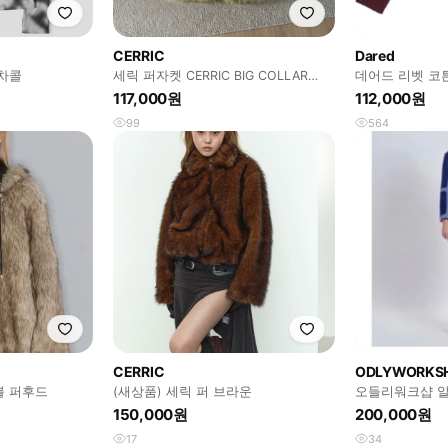
CERRIC
Dared
차콜
세릭 퍼자켓 CERRIC BIG COLLAR
데어드 리벳 코
FUR JACKET
건디
117,000원
112,000원
99
564
CERRIC
ODLYWORKS
블 퍼후드
(새상품) 세릭 퍼 브라운
오들리워크샵 알
150,000원
200,000원
17
34