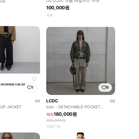
집업
[S] LCDC 크롭 테일러드 자켓
100,000원
4
1
9
LCDC
OS
OS
 UP JACKET
lcdc - DETACHABLE-POCKET
BLOUSON JACKET
180,000원
10%
200,000원
81
9