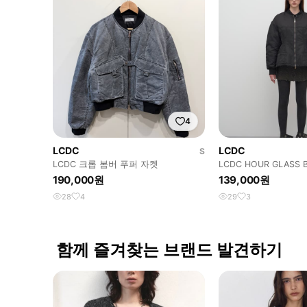
4
LCDC
LCDC
S
LCDC 크롭 봄버 푸퍼 자켓
LCDC HOUR GLASS 
JACKET
190,000원
139,000원
28
4
29
3
함께 즐겨찾는 브랜드 발견하기