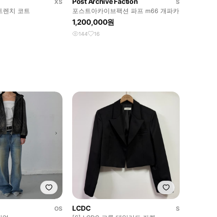
Post Archive Faction
XS
S
트렌치 코트
포스트아카이브팩션 파프 m66 개파카
1,200,000원
144
16
LCDC
OS
S