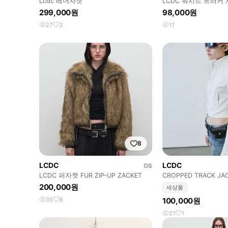
Lcdc 레더자켓
LCDC 워시드 트러커
299,000원
98,000원
27
3
17
8
LCDC
LCDC
OS
LCDC 퍼자켓 FUR ZIP-UP ZACKET
CROPPED TRACK JA
200,000원
새상품
35
8
100,000원
21
1