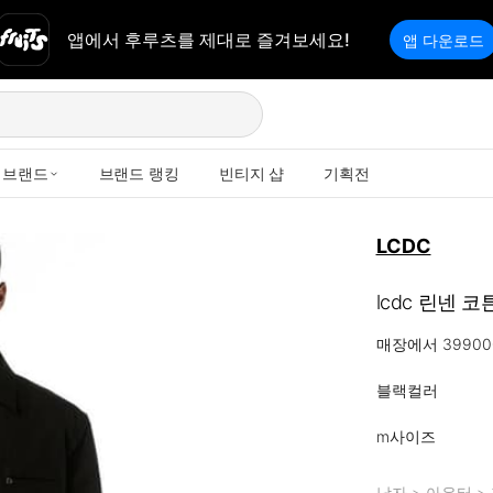
앱에서 후루츠를 제대로 즐겨보세요!
앱 다운로드
브랜드
브랜드 랭킹
빈티지 샵
기획전
LCDC
lcdc 린넨 
매장에서 3990
블랙컬러

m사이즈
남자
>
아우터
>