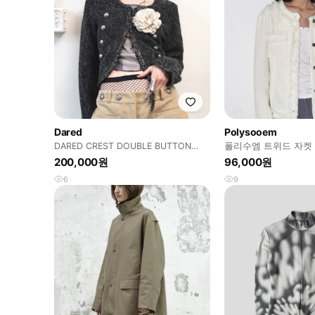
Dared
Polysooem
DARED CREST DOUBLE BUTTON
폴리수엠 트위드 자켓
KNIT CARDIGAN
200,000원
96,000원
6
9