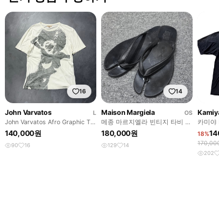
16
14
John Varvatos
Maison Margiela
Kamiy
L
OS
John Varvatos Afro Graphic T-
메종 마르지엘라 빈티지 타비 레
카미야 k
Shirt
더 플립플랍 샌들 쪼리 41
tee
140,000원
180,000원
14
18%
170,0
90
16
129
14
202