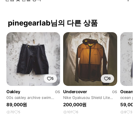
pinegearlab님의 다른 상품
5
6
Oakley
Undercover
Ocean P
OS
OS
00s oakley archive swim
Nike Gyakusou Shield Lite
ocean pa
shorts
Jacket
89,000원
200,000원
59,00
70
5
101
6
9
3