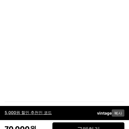
5,000원 할인 추천인 코드
vintage
복사
이용약관
고객센터
판매
개인정보 처리방침
사업자 정보
다운로드
인스타그램
페이스북
70,000원