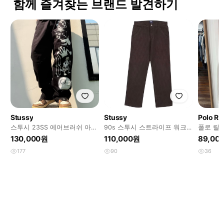
함께 즐겨찾는 브랜드 발견하기
Stussy
Stussy
Polo Ra
스투시 23SS 에어브러쉬 아이
90s 스투시 스트라이프 워크
폴로 랄
콘 비치 팬츠
팬츠
33/32
130,000원
110,000원
89,00
177
90
36