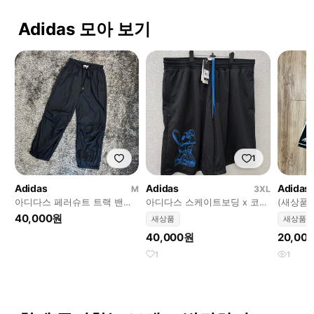
Adidas 모아 보기
1
Adidas
Adidas
Adidas
M
3XL
아디다스 페러슈트 트랙 밴딩
아디다스 스케이트보딩 x 코건
(새상품)
팬츠 (M)
컬트 쇼츠 사이즈3XL 새제품
40,000원
새상품
새상품
40,000원
20,00
1
1