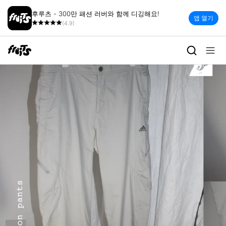
후루츠 - 300만 패션 러버와 함께 디깅해요!
앱 열기
(4.9)