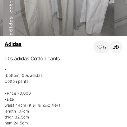
Adidas
12
00s adidas Cotton pants
•

[bottom] 00s adidas

Cotton pants

•Price 70,000

•size

waist 44cm (밴딩 및 조절가능)

length 107cm

thigh 32.5cm

hem 24.5cm