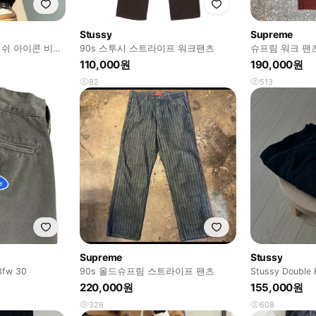
Stussy
Supreme
러쉬 아이콘 비치
90s 스투시 스트라이프 워크팬츠
슈프림 워크 팬
110,000원
190,000원
82
513
Supreme
Stussy
fw 30
90s 올드슈프림 스트라이프 팬츠
Stussy Double
시 더블니 카펜
220,000원
155,000원
326
608