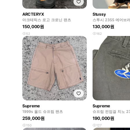
ARCTERYX
Stussy
아크테릭스 로고 크로닌 팬츠
스투시 23SS 에어브
팬츠
150,000원
130,000원
52
162
Supreme
Supreme
1999s 올드 슈프림 팬츠
슈프림 핀업걸 치노 23
259,000원
190,000원
150
127