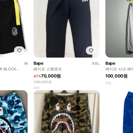
Bape
Bape
M
XXL
R BLOCK
베이프 스웻팬츠
베이프 샤크 페
거 팬츠 M
70,000원
100,000원
47%
130,000원
5
6