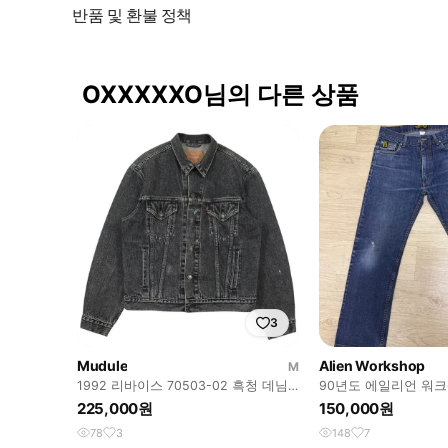
반품 및 환불 정책
OXXXXXO님의 다른 상품
3
Mudule
Alien Workshop
M
1992 리바이스 70503-02 흑청 데님
90년도 에일리언 워크샵 
트러커 자켓 빈티지
U.S.A
225,000원
150,000원
78
3
148
7