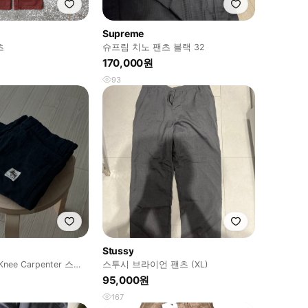
Supreme
츠
슈프림 치노 팬츠 블랙 32
170,000원
93
Stussy
 Knee Carpenter 스투
스투시 브라이언 팬츠 (XL)
터
95,000원
167