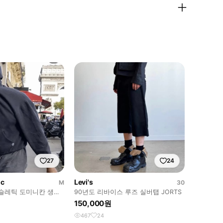
27
24
ic
Levi's
M
30
애슬레틱 도미니칸 생산
90년도 리바이스 루즈 실버탭 JORTS
150,000원
467
24