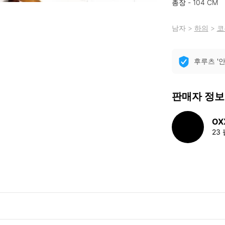
총장 - 104 CM
남자
>
하의
>
코
후루츠 '
판매자 정보
OX
23