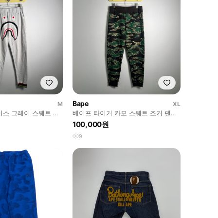
Bape
M
XL
이스 그레이 스웨트 조
베이프 타이거 카모 스웨트 조거 팬츠
XL
100,000원
9