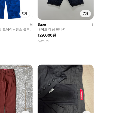
1
5
Bape
M
S
냅 트레이닝팬츠 블루
베이프 데님 반바지
129,000원
17
5