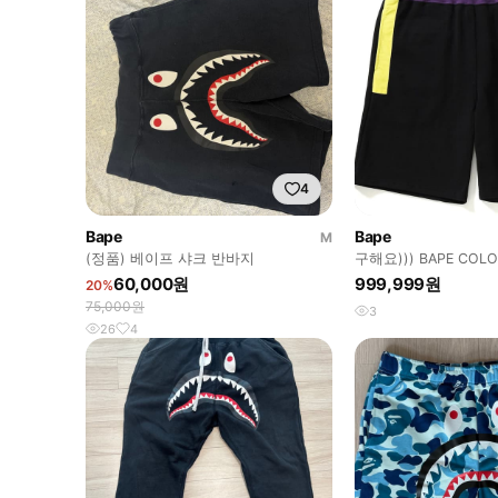
4
Bape
Bape
M
(정품) 베이프 샤크 반바지
구해요))) BAPE COLO
SWEAT SHORTS
60,000원
999,999원
20%
75,000원
3
26
4