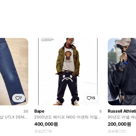
7
15
Bape
Russell Athlet
30
S
UTLX DENIM
2000년도 베이프 NIGO 어센틱 마일로
90년도 러셀 
SAD FACE 팬츠 블랙
블랙 후드티
400,000원
200,000원
327
15
478
27