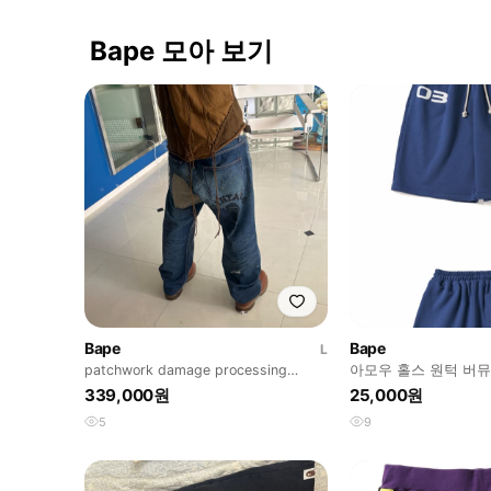
Bape 모아 보기
Bape
Bape
L
patchwork damage processing
아모우 홀스 원턱 버뮤
denim pants
339,000원
25,000원
5
9