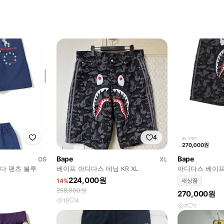
4
Bape
Bape
OS
XL
다 팬츠 블루
베이프 아디다스 데님 KR XL
아디다스 베이프 
224,000원
14%
새상품
258,000원
270,000원
19
4
7
1