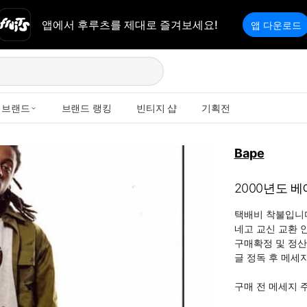
앱에서 후루츠를 제대로 즐겨보세요!
앱 다운로드
브랜드
브랜드 랭킹
빈티지 샵
기획전
Bape
2000년도 베
택배비 착불입니다
네고 교신 교환 
구매확정 및 정산
글 정독 후 메세지
구매 전 메세지 주