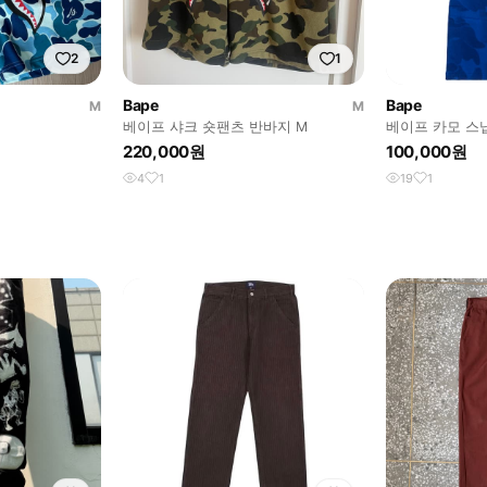
2
1
Bape
Bape
M
M
베이프 샤크 숏팬츠 반바지 M
베이프 카모 스
M
220,000원
100,000원
4
1
19
1