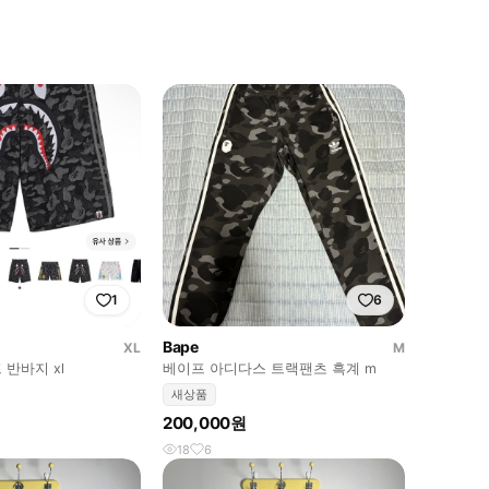
1
6
Bape
XL
M
반바지 xl
베이프 아디다스 트랙팬츠 흑계 m
새상품
200,000원
18
6