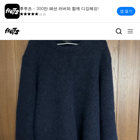
후루츠 - 300만 패션 러버와 함께 디깅해요!
앱 열기
(4.9)