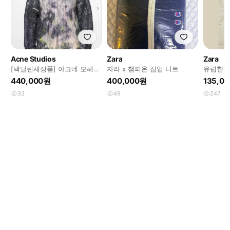
Acne Studios
Zara
Zara
[택달린새상품] 아크네 모헤어
자라 x 챔피온 집업 니트
유럽한정판
니트
웨터 리
440,000원
400,000원
135,0
srpls
33
49
247