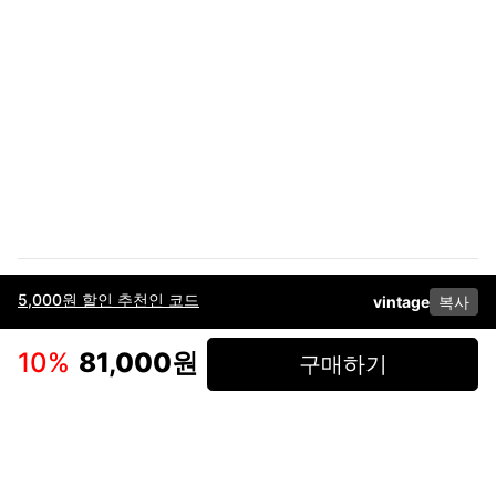
5,000원 할인 추천인 코드
vintage
복사
이용약관
고객센터
판매
개인정보 처리방침
사업자 정보
다운로드
인스타그램
페이스북
10
%
81,000원
구매하기
(주)후루츠패밀리컴퍼니 · 대표이사 이재범 / 소재지: 서울특별시 용산구 한강대
로 328, 201호 / 사업자 등록번호: 755-86-01442
사업자 정보확인
통신판매업
신고: 2019-서울용산-0723 호 / 고객센터: 070-4466-3377 / 고객센터 문의는
후루츠 앱 다운로드 후 문의가능합니다 /
support@fruitsfamily.com