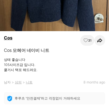
Cos
31
Cos 모헤어 네이비 니트
상태 좋습니다

105사이즈감 입니다.

쿨거시 택포 해드려요.
남자
>
상의
>
니트
8 months ago
후루츠 '안전결제'하고 걱정없이 거래하세요