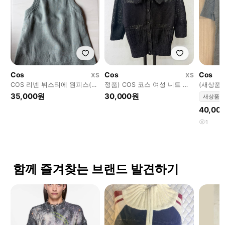
Cos
Cos
Cos
XS
XS
COS 리넨 뷔스티에 원피스(34
정품) COS 코스 여성 니트 가
(새상품)
사이즈)
디건 XS
코튼 니트
35,000원
30,000원
새상품
40,00
1
함께 즐겨찾는 브랜드 발견하기