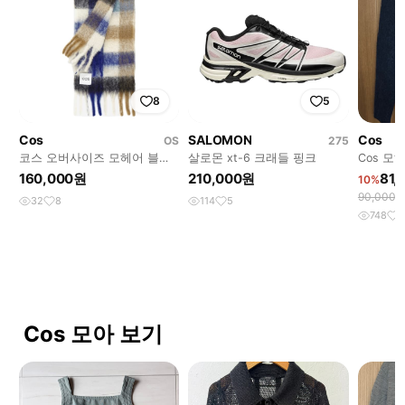
8
5
Cos
SALOMON
Cos
OS
275
코스 오버사이즈 모헤어 블렌
살로몬 xt-6 크래들 핑크
Cos 모
드 머플러
160,000원
210,000원
81,
10%
90,000
32
8
114
5
748
3
Cos 모아 보기