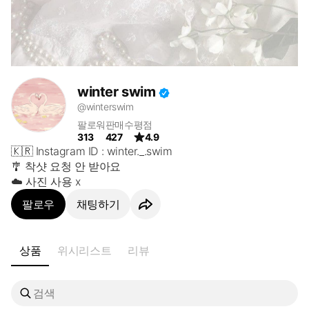
winter swim
@winterswim
팔로워
판매수
평점
313
427
4.9
🇰🇷 Instagram ID : winter._.swim

🎐 착샷 요청 안 받아요

☁️ 사진 사용 x
팔로우
채팅하기
상품
위시리스트
리뷰