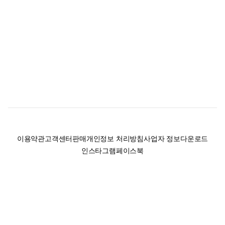
이용약관
고객센터
판매
개인정보 처리방침
사업자 정보
다운로드
인스타그램
페이스북
(주)후루츠패밀리컴퍼니 · 대표이사 이재범 / 소재지: 서울특별시 용산구 한강대
로 328, 201호 / 사업자 등록번호: 755-86-01442
사업자 정보확인
통신판매업
신고: 2019-서울용산-0723 호 / 고객센터: 070-4466-3377 / 고객센터 문의는
후루츠 앱 다운로드 후 문의가능합니다 /
support@fruitsfamily.com
Copyright © FruitsFamily Company Inc. All right reserved