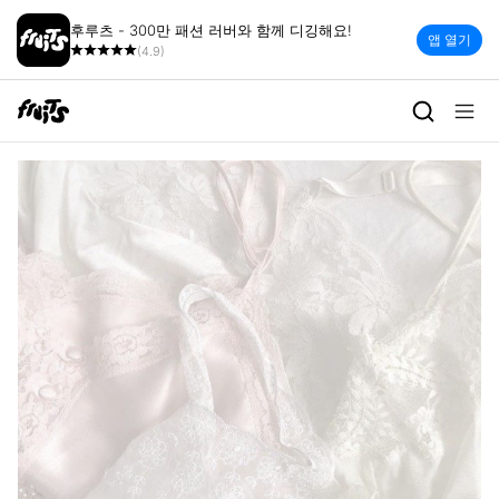
후루츠 - 300만 패션 러버와 함께 디깅해요!
앱 열기
(4.9)
winter swim | 빈티지 세컨핸드