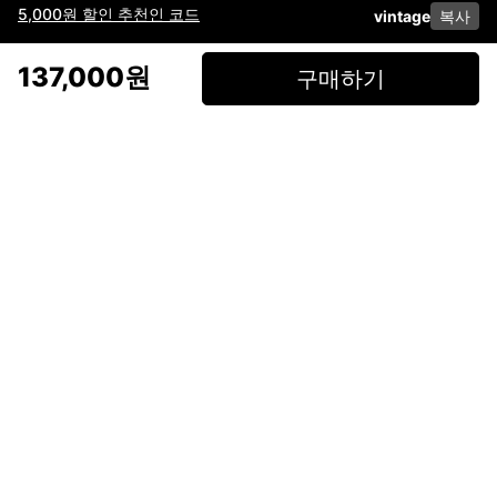
5,000원 할인 추천인 코드
vintage
복사
이용약관
고객센터
판매
개인정보 처리방침
사업자 정보
다운로드
인스타그램
페이스북
137,000원
구매하기
(주)후루츠패밀리컴퍼니 · 대표이사 이재범 / 소재지: 서울특별시 용산구 한강대
로 328, 201호 / 사업자 등록번호: 755-86-01442
사업자 정보확인
통신판매업
신고: 2019-서울용산-0723 호 / 고객센터: 070-4466-3377 / 고객센터 문의는
후루츠 앱 다운로드 후 문의가능합니다 /
support@fruitsfamily.com
Copyright © FruitsFamily Company Inc. All right reserved
후루츠패밀리(주)는 통신판매중개자로서 거래 당사자가 아닙니다. 상품, 상품정
보, 거래에 관한 의무와 책임은 각 판매자에게 있으며, 후루츠패밀리(주)는 원칙
적으로 판매 회원과 구매 회원 간의 거래에 대하여 책임을 지지 않습니다. 다만,
후루츠패밀리에서 직접 판매하는 상품에 대한 책임은 후루츠패밀리(주)에 있습
니다.