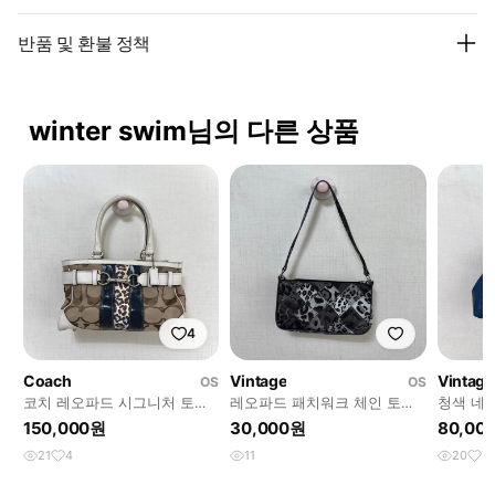
반품 및 환불 정책
winter swim님의 다른 상품
4
Coach
Vintage
Vintage
OS
OS
코치 레오파드 시그니처 토트
레오파드 패치워크 체인 토트
청색 네이
백 호피 버클 캔버스 아이보리
백 갸루 흑백 호피 숄더백 미니
더백 실버
150,000원
30,000원
80,00
베이지 블랙
가방
트백 갸
21
4
11
20
7