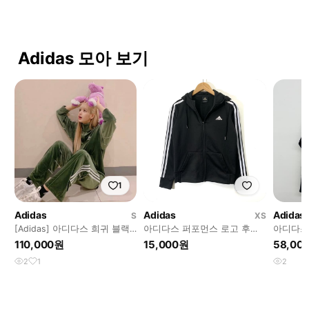
Adidas 모아 보기
1
Adidas
Adidas
Adidas
S
XS
[Adidas] 아디다스 희귀 블랙
아디다스 퍼포먼스 로고 후드
아디다스
핑크 제니 리사 벨벳 벨루어 져
트랙탑 져지
랙 여s
110,000원
15,000원
58,00
지 트랙
2
1
2