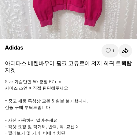
Adidas
1
아디다스 베켄바우어 핑크 코듀로이 져지 희귀 트랙탑
자켓
Size 가슴단면 50 총장 57 cm

사이즈 조언 X 직접 판단해주세요

* 중고 제품 특성상 교환 & 환불 불가합니다.

신중 구매 부탁드립니다

- 사진 사용하지 말아주세요

- 착샷 요청 및 직거래, 반택, 퀵, 교신 X

- 찔러보기 및 거파, 비매너 차단
