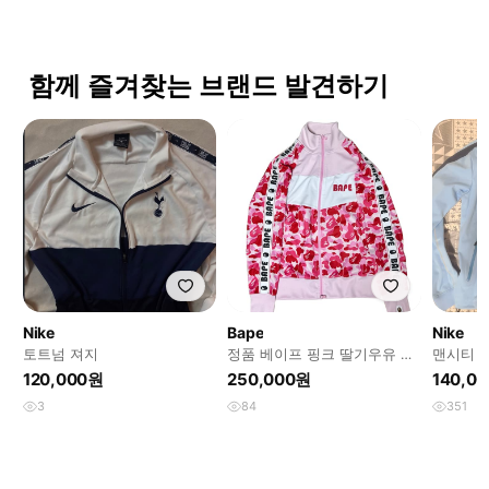
함께 즐겨찾는 브랜드 발견하기
Nike
Bape
Nike
토트넘 져지
정품 베이프 핑크 딸기우유 카
맨시티 
모플라쥬 져지
120,000원
250,000원
140,0
3
84
351