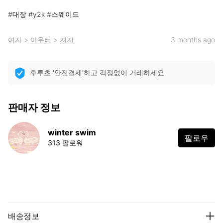
#대장 #y2k #스웨이드
여자
>
아우터
>
져지
3 months ago
후루츠 '안전결제'하고 걱정없이 거래하세요
판매자 정보
winter swim
팔로우
313 팔로워
배송정보