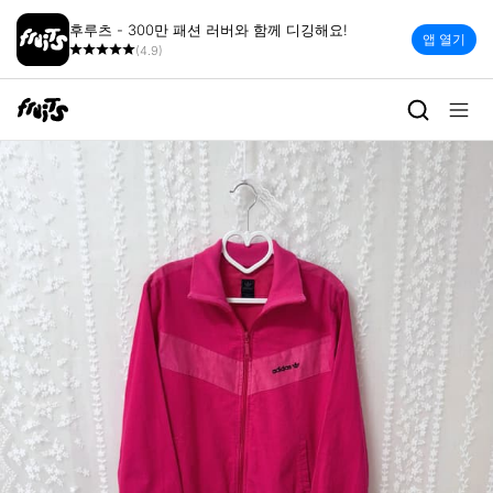
후루츠 - 300만 패션 러버와 함께 디깅해요!
앱 열기
(4.9)