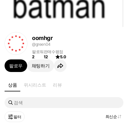
oomhgr
@green04
팔로워
판매수
평점
2
12
5.0
팔로우
채팅하기
상품
위시리스트
리뷰
최신순
필터