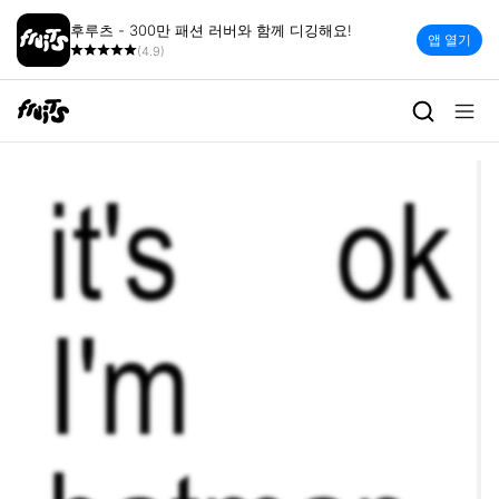
후루츠 - 300만 패션 러버와 함께 디깅해요!
앱 열기
(4.9)
oomhgr | 빈티지 세컨핸드 패션