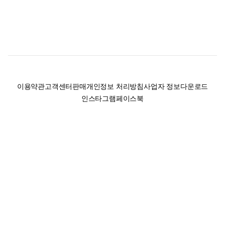
이용약관
고객센터
판매
개인정보 처리방침
사업자 정보
다운로드
인스타그램
페이스북
(주)후루츠패밀리컴퍼니 · 대표이사 이재범 / 소재지: 서울특별시 용산구 한강대
로 328, 201호 / 사업자 등록번호: 755-86-01442
사업자 정보확인
통신판매업
신고: 2019-서울용산-0723 호 / 고객센터: 070-4466-3377 / 고객센터 문의는
후루츠 앱 다운로드 후 문의가능합니다 /
support@fruitsfamily.com
Copyright © FruitsFamily Company Inc. All right reserved
후루츠패밀리(주)는 통신판매중개자로서 거래 당사자가 아닙니다. 상품, 상품정
보, 거래에 관한 의무와 책임은 각 판매자에게 있으며, 후루츠패밀리(주)는 원칙
적으로 판매 회원과 구매 회원 간의 거래에 대하여 책임을 지지 않습니다. 다만,
후루츠패밀리에서 직접 판매하는 상품에 대한 책임은 후루츠패밀리(주)에 있습
니다.