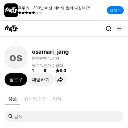
후루츠 - 300만 패션 러버와 함께 디깅해요!
앱 열기
(4.9)
osamari_jang | 빈티지 세컨핸
osamari_jang
os
@osamari_jang
팔로워
판매수
평점
1
8
5.0
팔로우
채팅하기
상품
위시리스트
리뷰