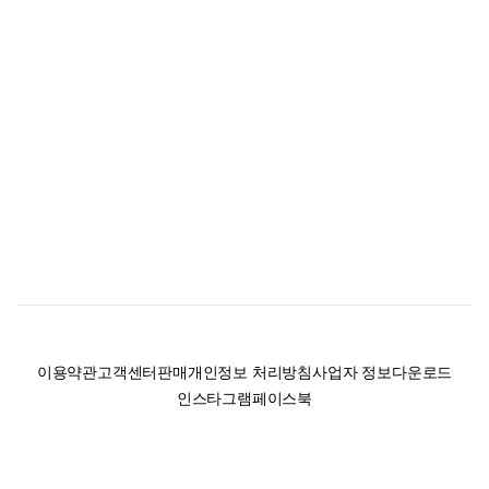
이용약관
고객센터
판매
개인정보 처리방침
사업자 정보
다운로드
인스타그램
페이스북
(주)후루츠패밀리컴퍼니 · 대표이사 이재범 / 소재지: 서울특별시 용산구 한강대
로 328, 201호 / 사업자 등록번호: 755-86-01442
사업자 정보확인
통신판매업