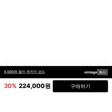
5,000원 할인 추천인 코드
vintage
복사
이용약관
고객센터
판매
개인정보 처리방침
사업자 정보
다운로드
인스타그램
페이스북
30
%
224,000원
구매하기
(주)후루츠패밀리컴퍼니 · 대표이사 이재범 / 소재지: 서울특별시 용산구 한강대
로 328, 201호 / 사업자 등록번호: 755-86-01442
사업자 정보확인
통신판매업
신고: 2019-서울용산-0723 호 / 고객센터: 070-4466-3377 / 고객센터 문의는
후루츠 앱 다운로드 후 문의가능합니다 /
support@fruitsfamily.com