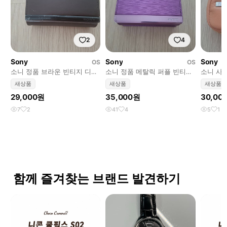
2
4
Sony
Sony
Sony
OS
OS
소니 정품 브라운 빈티지 디카
소니 정품 메탈릭 퍼플 빈티지
소니 사
케이스 데드스탁
디카 케이스
운 빈티
새상품
새상품
새상품
29,000원
35,000원
30,00
7
2
41
4
5
1
함께 즐겨찾는 브랜드 발견하기