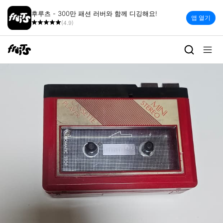
후루츠 - 300만 패션 러버와 함께 디깅해요!
앱 열기
(4.9)