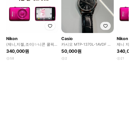
Nikon
Casio
Nikon
(제니,지젤,조이)✨️니콘 쿨픽스
카시오 MTP-1370L-1AVDF 주
제니 지젤
S02(핫핑크)
우재 시계 검판
S02 핫
340,000원
50,000원
340,0
58
2
21