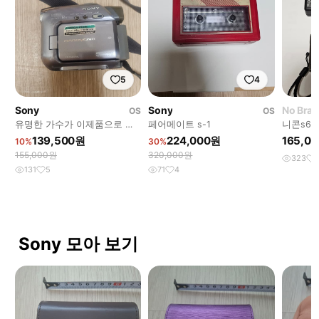
5
4
Sony
Sony
No Bra
OS
OS
유명한 가수가 이제품으로 뮤
페어메이트 s-1
니콘s64
직비디오를 찍었죠
139,500원
224,000원
165,0
10%
30%
155,000원
320,000원
323
131
5
71
4
Sony 모아 보기