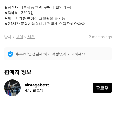
----

🔥상점내 다른제품 함께 구매시 할인가능!

🔥택배비+3500원

🔥빈티지의류 특성상 교환환불 불가능

🔥24시간 문의가능합니다 편하게 연락주세요😄😄
남자
>
상의
>
셔츠
2 months ago
후루츠 '안전결제'하고 걱정없이 거래하세요
판매자 정보
vintagebest
팔로우
475 팔로워