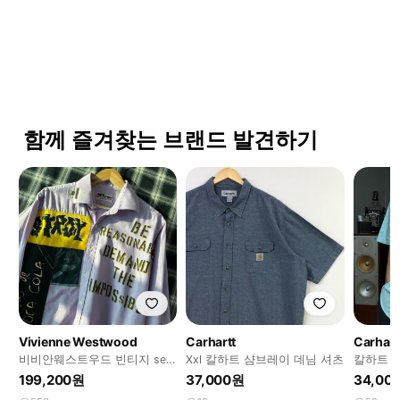
함께 즐겨찾는 브랜드 발견하기
Vivienne Westwood
Carhartt
Carhart
비비안웨스트우드 빈티지 sex
Xxl 칼하트 샴브레이 데님 셔츠
칼하트 
shop 펑크 빅셔츠
199,200원
37,000원
34,00