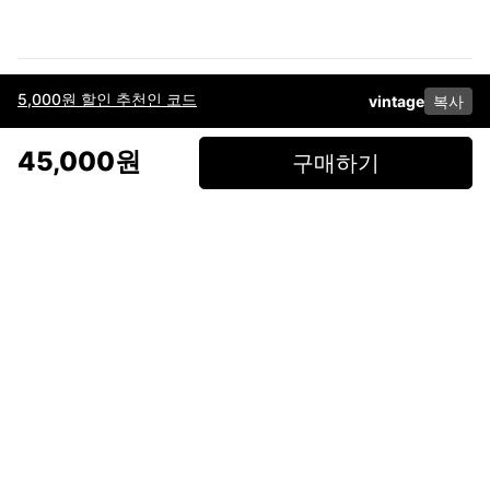
5,000원 할인 추천인 코드
vintage
복사
이용약관
고객센터
판매
개인정보 처리방침
사업자 정보
다운로드
인스타그램
페이스북
45,000원
구매하기
(주)후루츠패밀리컴퍼니 · 대표이사 이재범 / 소재지: 서울특별시 용산구 한강대
로 328, 201호 / 사업자 등록번호: 755-86-01442
사업자 정보확인
통신판매업
신고: 2019-서울용산-0723 호 / 고객센터: 070-4466-3377 / 고객센터 문의는
후루츠 앱 다운로드 후 문의가능합니다 /
support@fruitsfamily.com
Copyright © FruitsFamily Company Inc. All right reserved
후루츠패밀리(주)는 통신판매중개자로서 거래 당사자가 아닙니다. 상품, 상품정
보, 거래에 관한 의무와 책임은 각 판매자에게 있으며, 후루츠패밀리(주)는 원칙
적으로 판매 회원과 구매 회원 간의 거래에 대하여 책임을 지지 않습니다. 다만,
후루츠패밀리에서 직접 판매하는 상품에 대한 책임은 후루츠패밀리(주)에 있습
니다.