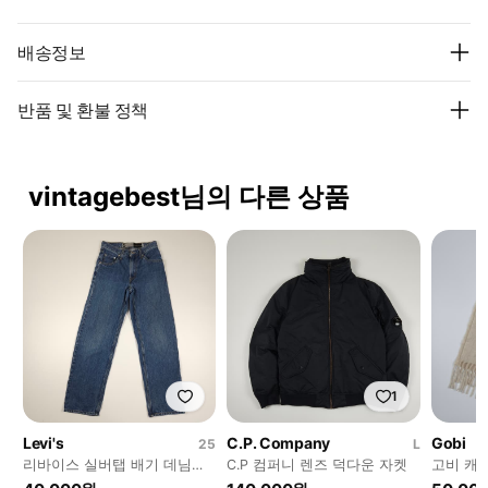
배송정보
반품 및 환불 정책
vintagebest님의 다른 상품
1
Levi's
C.P. Company
Gobi
25
L
리바이스 실버탭 배기 데님팬
C.P 컴퍼니 렌즈 덕다운 자켓
고비 캐
츠