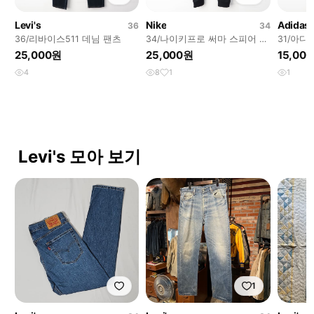
Levi's
Nike
Adidas
36
34
36/리바이스511 데님 팬츠
34/나이키프로 써마 스피어 팬
31/아
츠
츠
25,000원
25,000원
15,00
4
8
1
1
Levi's 모아 보기
1