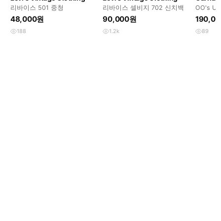
리바이스 501 중청
리바이스 셀비지 702 신치백
OO's U
블니 팬츠
48,000원
90,000원
190,0
188
1.2k
89