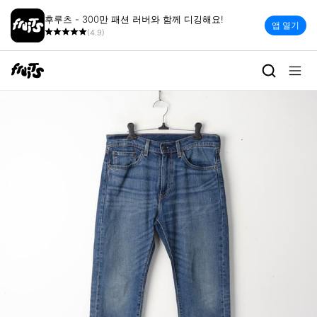
후루츠 - 300만 패션 러버와 함께 디깅해요!
앱 열기
(4.9)