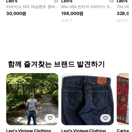
Levi's
Levi's
Levi's
34
34
리바이스 502 데님팬츠 청바
80s USA 빈티지 리바이스 501
70s U
지 진 블루 스트레이트핏
데님 팬츠
646 벨
30,000원
198,000원
328,0
34x32
4
1
7
2
함께 즐겨찾는 브랜드 발견하기
Levi's Vintage Clothing
Levi's Vintage Clothing
Carhart