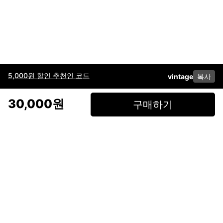
5,000원 할인 추천인 코드
vintage
복사
이용약관
고객센터
판매
개인정보 처리방침
사업자 정보
다운로드
인스타그램
페이스북
30,000원
구매하기
(주)후루츠패밀리컴퍼니 · 대표이사 이재범 / 소재지: 서울특별시 용산구 한강대
로 328, 201호 / 사업자 등록번호: 755-86-01442
사업자 정보확인
통신판매업
신고: 2019-서울용산-0723 호 / 고객센터: 070-4466-3377 / 고객센터 문의는
후루츠 앱 다운로드 후 문의가능합니다 /
support@fruitsfamily.com
Copyright © FruitsFamily Company Inc. All right reserved
후루츠패밀리(주)는 통신판매중개자로서 거래 당사자가 아닙니다. 상품, 상품정
보, 거래에 관한 의무와 책임은 각 판매자에게 있으며, 후루츠패밀리(주)는 원칙
적으로 판매 회원과 구매 회원 간의 거래에 대하여 책임을 지지 않습니다. 다만,
후루츠패밀리에서 직접 판매하는 상품에 대한 책임은 후루츠패밀리(주)에 있습
니다.