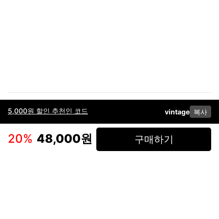
5,000원 할인 추천인 코드
vintage
복사
이용약관
고객센터
판매
개인정보 처리방침
사업자 정보
다운로드
인스타그램
페이스북
20
%
48,000원
구매하기
(주)후루츠패밀리컴퍼니 · 대표이사 이재범 / 소재지: 서울특별시 용산구 한강대
로 328, 201호 / 사업자 등록번호: 755-86-01442
사업자 정보확인
통신판매업
신고: 2019-서울용산-0723 호 / 고객센터: 070-4466-3377 / 고객센터 문의는
후루츠 앱 다운로드 후 문의가능합니다 /
support@fruitsfamily.com
Copyright © FruitsFamily Company Inc. All right reserved