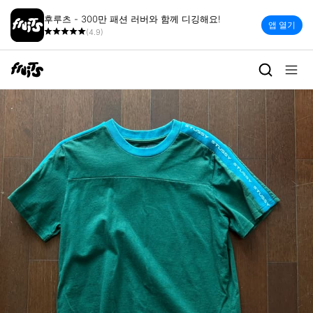
후루츠 - 300만 패션 러버와 함께 디깅해요!
앱 열기
(4.9)