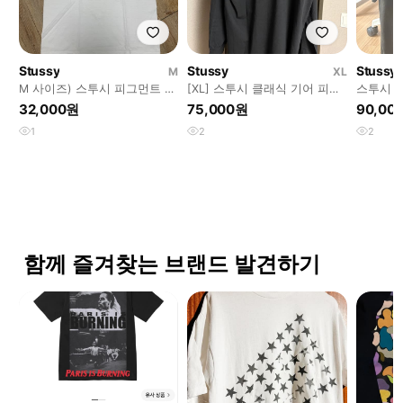
Stussy
Stussy
Stussy
M
XL
M 사이즈) 스투시 피그먼트 반
[XL] 스투시 클래식 기어 피그
스투시 
팔티 내츄럴 색상
먼트 다이드 롱슬리브
32,000원
75,000원
90,00
1
2
2
함께 즐겨찾는 브랜드 발견하기