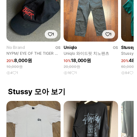
1
1
No Brand
Uniqlo
Stussy
OS
OS
NYPM/ EYE OF THE TIGER 볼
Uniqlo 와이드핏 치노팬츠
Stuss
캡
8,000원
18,000원
48
20%
10%
20%
10,000원
20,000원
60,000
4
1
16
1
94
4
Stussy 모아 보기