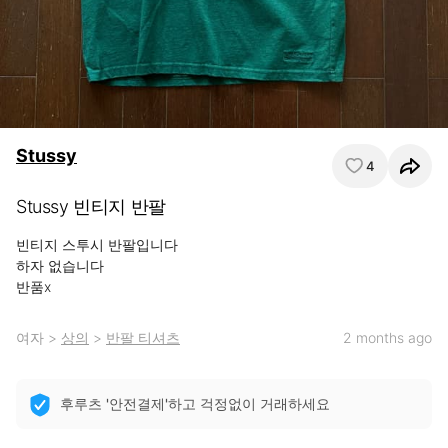
Stussy
4
Stussy 빈티지 반팔
빈티지 스투시 반팔입니다 

하자 없습니다

반품x
여자
>
상의
>
반팔 티셔츠
2 months ago
후루츠 '안전결제'하고 걱정없이 거래하세요