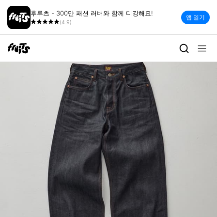
후루츠 - 300만 패션 러버와 함께 디깅해요!
앱 열기
(4.9)