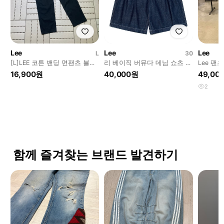
Lee
Lee
Lee
L
30
[L]LEE 코튼 밴딩 면팬츠 블랙
리 베이직 버뮤다 데님 쇼츠 인
Lee 팬츠
0805
디고 다크
16,900원
40,000원
49,00
2
함께 즐겨찾는 브랜드 발견하기