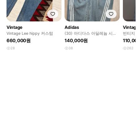
Vintage
Adidas
Vintage
Vintage Lee hippy 커스텀
(30) 아디다스 아딜레늄 시즌
빈티지 
3 바나나 피티드 워시드 데님
플레어 부
660,000원
140,000원
110,0
팬츠 블루
28
38
262