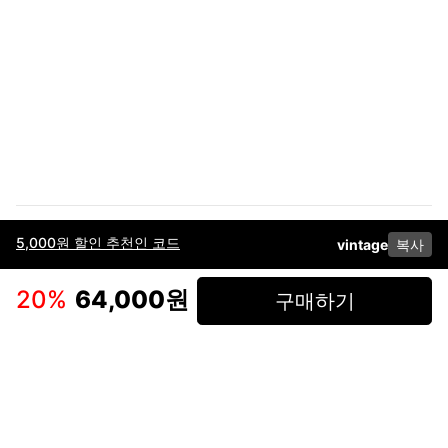
5,000원 할인 추천인 코드
vintage
복사
이용약관
고객센터
판매
개인정보 처리방침
사업자 정보
다운로드
인스타그램
페이스북
20
%
64,000원
구매하기
(주)후루츠패밀리컴퍼니 · 대표이사 이재범 / 소재지: 서울특별시 용산구 한강대
로 328, 201호 / 사업자 등록번호: 755-86-01442
사업자 정보확인
통신판매업
신고: 2019-서울용산-0723 호 / 고객센터: 070-4466-3377 / 고객센터 문의는
후루츠 앱 다운로드 후 문의가능합니다 /
support@fruitsfamily.com
Copyright © FruitsFamily Company Inc. All right reserved