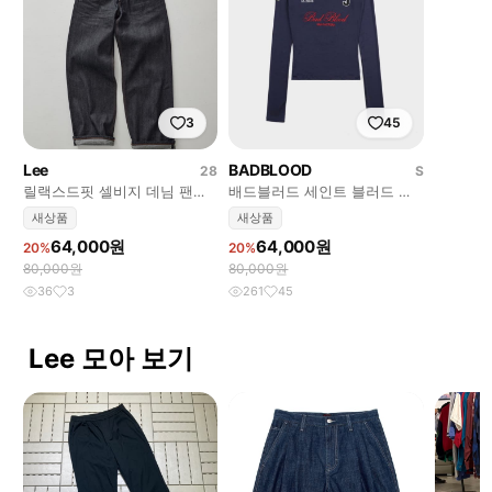
3
45
Lee
BADBLOOD
28
S
릴랙스드핏 셀비지 데님 팬츠
배드블러드 세인트 블러드 오
인디고 로우
프숄더 탑 네이비
새상품
새상품
64,000원
64,000원
20%
20%
80,000원
80,000원
36
3
261
45
Lee 모아 보기