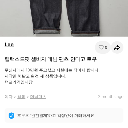
Lee
3
릴랙스드핏 셀비지 데님 팬츠 인디고 로우
무신사에서 10만원 주고샀고 저한테는 작아서 팝니다. 

시착만 해봤고 완전 새 상품입니다.

택포가격입니당
여자
>
하의
>
데님팬츠
2 months ago
후루츠 '안전결제'하고 걱정없이 거래하세요