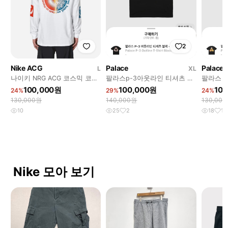
2
Nike ACG
Palace
Palace
L
XL
나이키 NRG ACG 코스믹 코코
팔라스p-3아웃라인 티셔츠 블
팔라스 
아 롱슬리브 화이트
랙
100,000원
100,000원
10
24%
29%
24%
130,000원
140,000원
130,00
10
25
2
18
1
Nike 모아 보기