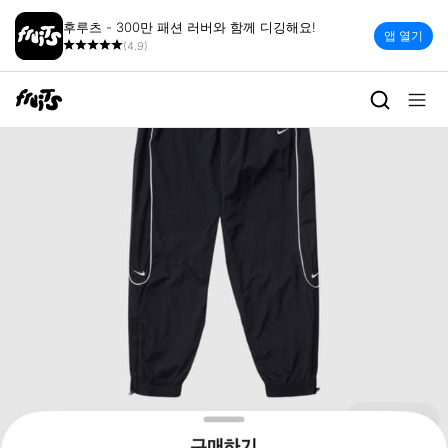
후루츠 - 300만 패션 러버와 함께 디깅해요!
앱 열기
(4.9)