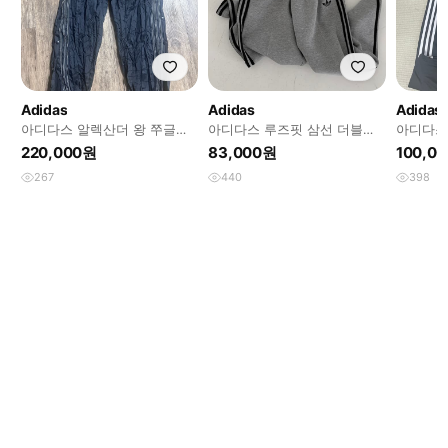
Adidas
Adidas
Adidas
아디다스 알렉산더 왕 쭈글이
아디다스 루즈핏 삼선 더블니
아디다스
xl
트 저지 트랙 팬츠 그레이
드 루즈 
220,000원
83,000원
100,0
267
440
398