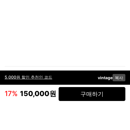
5,000원 할인 추천인 코드
vintage
복사
이용약관
고객센터
판매
개인정보 처리방침
사업자 정보
다운로드
인스타그램
페이스북
17
%
150,000원
구매하기
(주)후루츠패밀리컴퍼니 · 대표이사 이재범 / 소재지: 서울특별시 용산구 한강대
로 328, 201호 / 사업자 등록번호: 755-86-01442
사업자 정보확인
통신판매업
신고: 2019-서울용산-0723 호 / 고객센터: 070-4466-3377 / 고객센터 문의는
후루츠 앱 다운로드 후 문의가능합니다 /
support@fruitsfamily.com