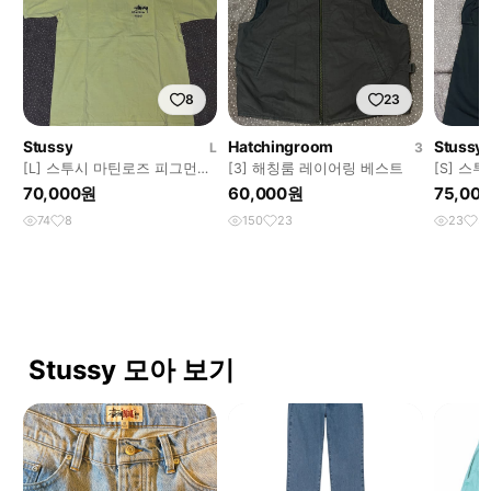
8
23
Stussy
Hatchingroom
Stussy
L
3
[L] 스투시 마틴로즈 피그먼트
[3] 해칭룸 레이어링 베스트
[S] 스
티셔츠 옐로우
블랙
70,000원
60,000원
75,00
74
8
150
23
23
3
Stussy 모아 보기