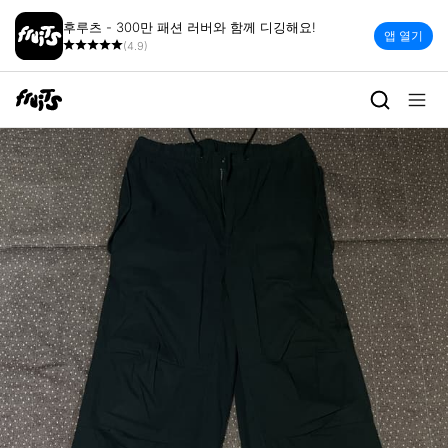
후루츠 - 300만 패션 러버와 함께 디깅해요!
앱 열기
(4.9)