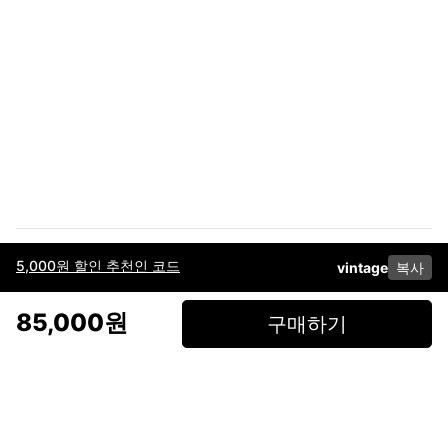
5,000원 할인 추천인 코드
vintage
복사
이용약관
고객센터
판매
개인정보 처리방침
사업자 정보
다운로드
인스타그램
페이스북
85,000원
구매하기
(주)후루츠패밀리컴퍼니 · 대표이사 이재범 / 소재지: 서울특별시 용산구 한강대
로 328, 201호 / 사업자 등록번호: 755-86-01442
사업자 정보확인
통신판매업
신고: 2019-서울용산-0723 호 / 고객센터: 070-4466-3377 / 고객센터 문의는
후루츠 앱 다운로드 후 문의가능합니다 /
support@fruitsfamily.com