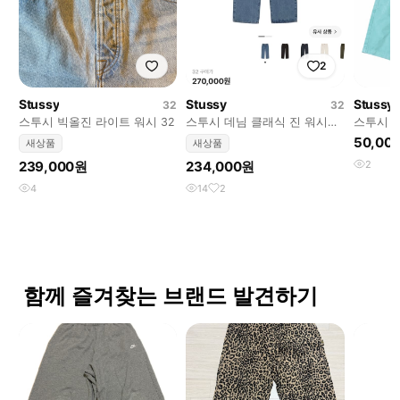
2
Stussy
Stussy
Stussy
32
32
스투시 빅올진 라이트 워시 32
스투시 데님 클래식 진 워시드
스투시 민
블랙
남성 반바
50,00
새상품
새상품
239,000원
234,000원
2
4
14
2
함께 즐겨찾는 브랜드 발견하기