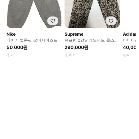
Nike
Supreme
Adidas
나이키 벌룬핏 오바사이즈드
슈프림 22fw 레오파드 몰스킨
아디다스
핏 팬츠
더블니
s
50,000원
290,000원
40,00
78
151
61