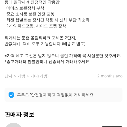
등에 밀착시켜 안정적인 착용감

-아이스 보관장치 부착

-중요 소지품 보관 인전 포켓

-회전 힙벨트는 장시간 착용 시 신체 부담 최소화

-2개의 헤드포켓, 사이드 포켓 장착

직거래는 둔촌 올림픽파크 포레온 2단지,

반값택배, 택배 모두 가능합니다 (배송료 별도)

※가격 네고 교신은 받지 않으니 올린 가격에 꼭 사실분만 챗주세요. 

*중고거래라 환불안되니 신중하게 거래해주세요
남자
>
가방
>
기타(가방)
2 months ago
후루츠 '안전결제'하고 걱정없이 거래하세요
판매자 정보