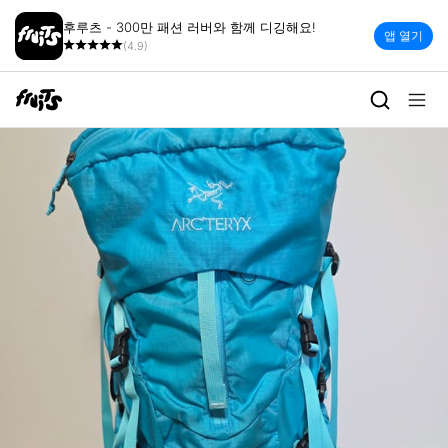
후루츠 - 300만 패션 러버와 함께 디깅해요!
앱 열기
(4.9)