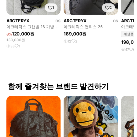
1
2
ARCTERYX
ARCTERYX
ARCTE
OS
OS
아크테릭스 그랜빌 16 가방 백
아크테릭스 맨티스 26
아크테릭스
팩
품)
120,000원
189,000원
8%
새상품
130,000원
12
2
198,0
33
1
47
6
함께 즐겨찾는 브랜드 발견하기