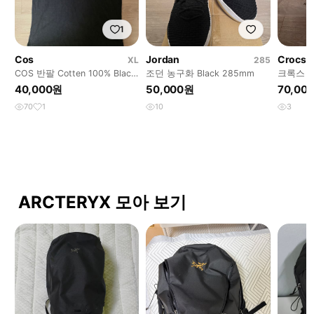
1
Cos
Jordan
Crocs
XL
285
COS 반팔 Cotten 100% Black
조던 농구화 Black 285mm
크록스 
카라티 XL Cotten
280 (M1
40,000원
50,000원
70,00
70
1
10
3
ARCTERYX 모아 보기