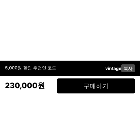
5,000원 할인 추천인 코드
vintage
복사
이용약관
고객센터
판매
개인정보 처리방침
사업자 정보
다운로드
인스타그램
페이스북
230,000원
구매하기
(주)후루츠패밀리컴퍼니 · 대표이사 이재범 / 소재지: 서울특별시 용산구 한강대
로 328, 201호 / 사업자 등록번호: 755-86-01442
사업자 정보확인
통신판매업
신고: 2019-서울용산-0723 호 / 고객센터: 070-4466-3377 / 고객센터 문의는
후루츠 앱 다운로드 후 문의가능합니다 /
support@fruitsfamily.com
Copyright © FruitsFamily Company Inc. All right reserved
후루츠패밀리(주)는 통신판매중개자로서 거래 당사자가 아닙니다. 상품, 상품정