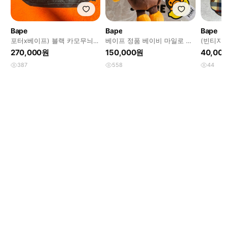
Bape
Bape
Bape
포터x베이프) 블랙 카모무늬
베이프 정품 베이비 마일로 모
(빈티지
가방
바일 백 가방
270,000원
150,000원
40,00
387
558
44