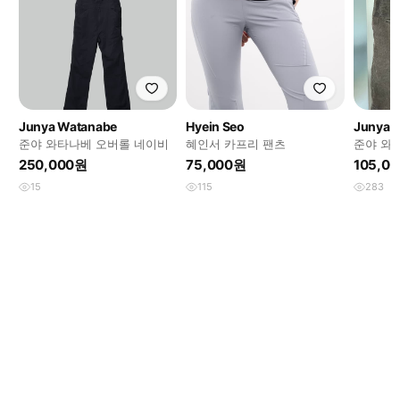
Junya Watanabe
Hyein Seo
Junya 
준야 와타나베 오버롤 네이비
혜인서 카프리 팬츠
준야 와
카프리 
250,000원
75,000원
105,0
15
115
283