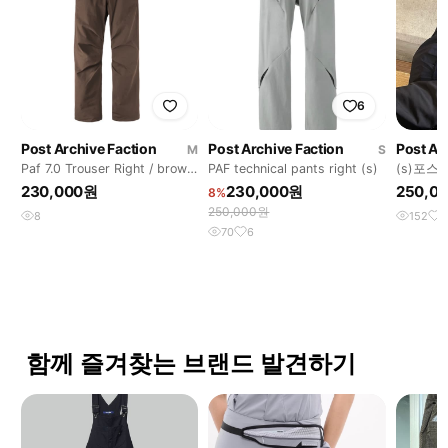
6
Post Archive Faction
Post Archive Faction
Post Ar
M
S
Paf 7.0 Trouser Right / brown
PAF technical pants right (s)
(s)포스
[M]
츠
230,000원
230,000원
250,0
8%
250,000원
8
152
1
70
6
함께 즐겨찾는 브랜드 발견하기