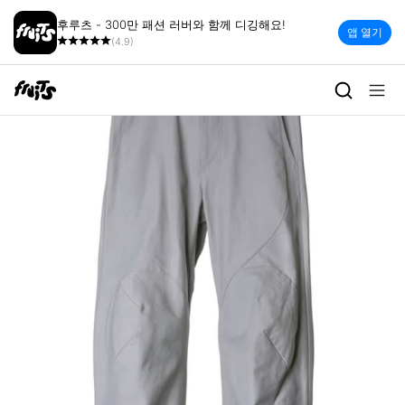
후루츠 - 300만 패션 러버와 함께 디깅해요!
앱 열기
(4.9)