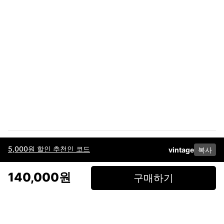
5,000원 할인 추천인 코드
vintage
복사
이용약관
고객센터
판매
개인정보 처리방침
사업자 정보
다운로드
인스타그램
페이스북
140,000원
구매하기
(주)후루츠패밀리컴퍼니 · 대표이사 이재범 / 소재지: 서울특별시 용산구 한강대
로 328, 201호 / 사업자 등록번호: 755-86-01442
사업자 정보확인
통신판매업
신고: 2019-서울용산-0723 호 / 고객센터: 070-4466-3377 / 고객센터 문의는