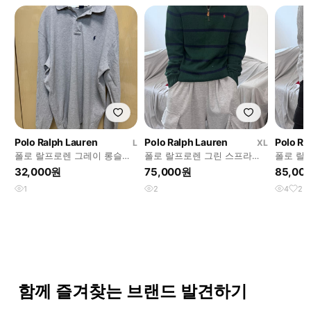
Polo Ralph Lauren
Polo Ralph Lauren
Polo Ra
L
XL
폴로 랄프로렌 그레이 롱슬리
폴로 랄프로렌 그린 스프라이
폴로 랄
브 카라티 L
트 니트 하프집업 XL
니트 XL
32,000원
75,000원
85,00
1
2
4
2
함께 즐겨찾는 브랜드 발견하기