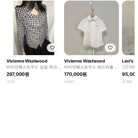
Vivienne Westwood
Vivienne Westwood
Levi's
비비안웨스트우드 깅엄 체크
비비안웨스트우드 레드라벨 화
🇯🇵0
컷아웃 롱슬리브 셔츠
이트 반팔 셔츠
셔츠
297,000원
170,000원
95,00
60
643
360