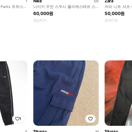
Nike
Zara
1
OS
 Pants 트위스티
나이키 우먼 스우시 폴리에스테르 스
자라 니트 셔츠
포츠 런닝 팬츠 바닝
켓맛
60,000원
50,000원
27
1
71
2
1
Stussy
Stussy
S
M