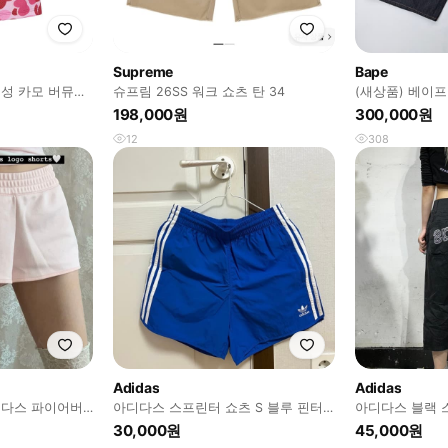
Supreme
Bape
 여성 카모 버뮤다
슈프림 26SS 워크 쇼츠 탄 34
(새상품) 베이프
뮤다 데님팬츠
198,000원
300,000원
12
308
Adidas
Adidas
디다스 파이어버
아디다스 스프린터 쇼츠 S 블루 핀터
아디다스 블랙 
크색상
레스트
급 버뮤다 팬츠 
30,000원
45,000원