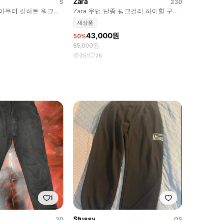
Zara
S
230
 아우터 칼하트 워크자
Zara 우먼 단종 핑크컬러 하이힐 구두
230
새상품
43,000원
50%
85,000원
251
25
1
Stussy
30
OS