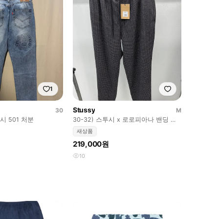
1
Stussy
30
M
시 501 처분
30-32) 스투시 x 로로피아나 밴딩 울
슬랙스
새상품
219,000원
10