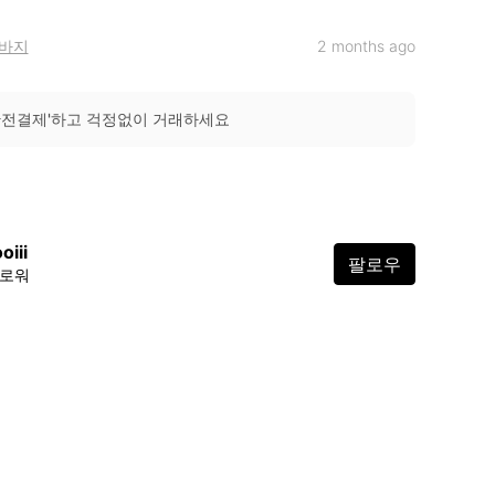
바지
2 months ago
안전결제'하고 걱정없이 거래하세요
oiii
팔로우
팔로워