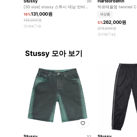
Stussy
Harteordemn
30
[30 size] stussy 스투시 데님 반바지
하르테올뎀 twisted C
pink 로고
드 c팬츠
131,000원
16%
새상품
155,000원
262,000원
5%
194
19
273,000원
778
43
Stussy 모아 보기
Stussy
Stussy
32