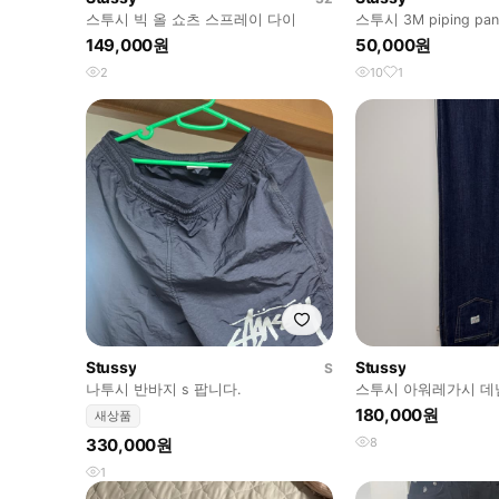
스투시 빅 올 쇼츠 스프레이 다이
스투시 3M piping pant
149,000원
50,000원
2
10
1
Stussy
Stussy
S
나투시 반바지 s 팝니다.
스투시 아워레가시 데
180,000원
새상품
330,000원
8
1