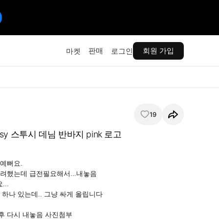
판매
회원 가입
마켓
로그인
19
stussy 스투시 데님 반바지 pink 로고
예뻐요.

려했는데 급전필요해서...내놓음

.

하나 있는데.. 그냥 싸게 올립니다

후 다시 내놓음 사진첨부