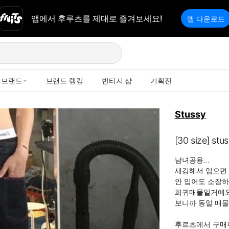
앱에서 후루츠를 제대로 즐겨보세요!
앱 다운로드
브랜드
브랜드 랭킹
빈티지 샵
기획전
Stussy
[30 size] 
남녀공용...

새깅해서 입으면 
안 입어도 소장하
희귀매물일거에요..
보니까 동일 매물 
후르츠에서 구매