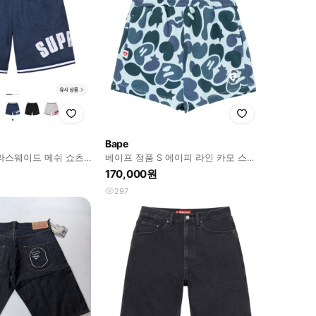
Bape
트라스웨이드 메쉬 쇼츠
베이프 정품 S 에이피 라인 카모 스웻
숏츠 반바지
170,000원
297