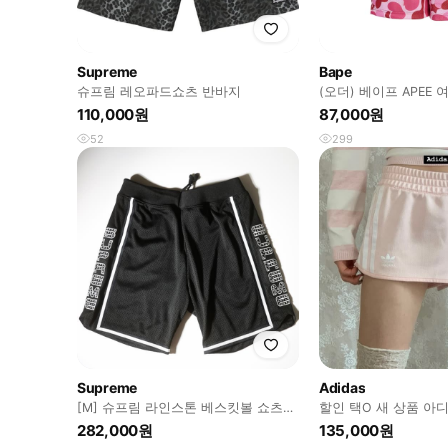
Supreme
Bape
슈프림 레오파드쇼츠 반바지
(오더) 베이프 APEE
팬츠 PINK 핑크 XS
110,000원
87,000원
52
299
Supreme
Adidas
[M] 슈프림 라인스톤 베스킷볼 쇼츠
할인 택O 새 상품 아
반바지 Supreme
드 돌핀 팬츠 쇼츠 핑
282,000원
135,000원