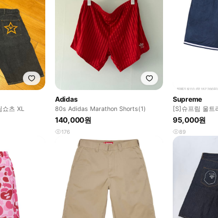
Adidas
Supreme
데님쇼츠 XL
80s Adidas Marathon Shorts(1)
[S]슈프림 울
네이비
140,000원
95,000원
176
89