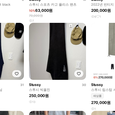
 black
스투시 스포츠 카고 플리스 팬츠
2022년 빈티지
츠
63,000원
200,000원
10%
70,000원
6
1
7
Stussy
Stussy
31
30
님
스투시 빅올진
스투시 립스탑 
리브 36
250,000원
새상품
13
270,000원
1