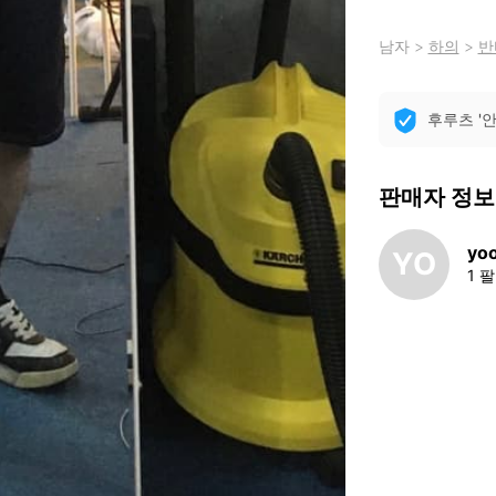
남자
>
하의
>
반
후루츠 '
판매자 정보
yoo
YO
1 