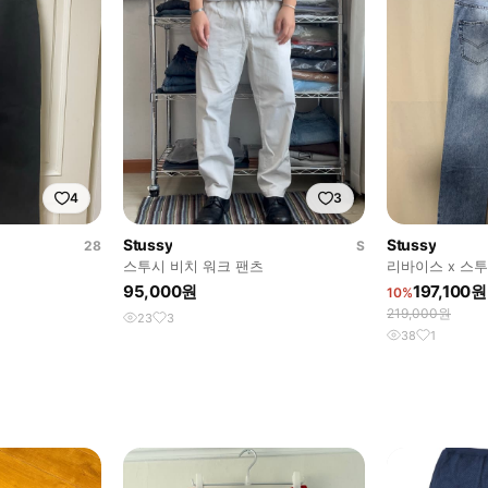
4
3
Stussy
Stussy
28
S
스투시 비치 워크 팬츠
리바이스 x 스투
95,000원
197,100원
10%
219,000원
23
3
38
1