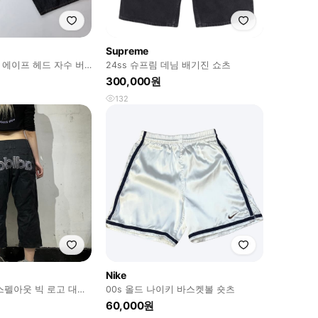
Supreme
 에이프 헤드 자수 버
24ss 슈프림 데님 배기진 쇼츠
300,000원
132
Nike
스펠아웃 빅 로고 대장
00s 올드 나이키 바스켓볼 숏츠
반바지 M
60,000원