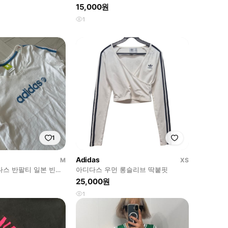
치 져지 신품
15,000원
1
1
Adidas
M
XS
다스 반팔티 일본 빈티
아디다스 우먼 롱슬리브 딱붙핏
idas
25,000원
1