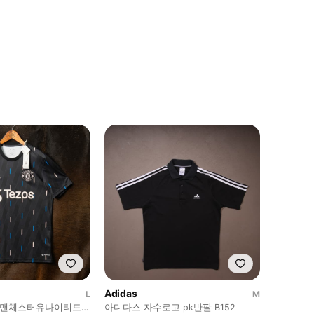
Adidas
L
M
다스 맨체스터유나이티드
아디다스 자수로고 pk반팔 B152