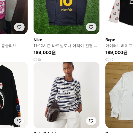
Nike
Bape
크 롱슬리브
11-12시즌 바르셀로나 어웨이 긴팔 유
아이러브베이프 
니폼 #10 메시
갸루 일본 빈티
189,000원
189,000원
10
1.2k