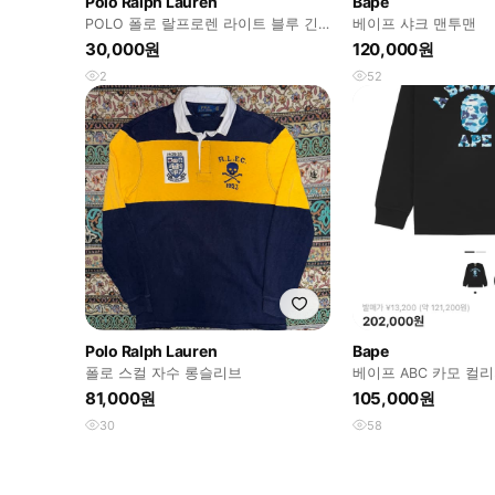
Polo Ralph Lauren
Bape
POLO 폴로 랄프로렌 라이트 블루 긴
베이프 샤크 맨투맨
팔 카라티 M
30,000원
120,000원
2
52
Polo Ralph Lauren
Bape
폴로 스컬 자수 롱슬리브
베이프 ABC 카모 컬
셔츠 블랙 블루
81,000원
105,000원
30
58