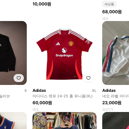
렉시스 산체
22-23 프리매
10,000원
새상품
68,000원
5
Adidas
Adidas
S
XL
슬리브
아디다스 맨유 24-25 홈 유니폼(XL)
네오 라벨 아디
지 neo label ad
60,000원
23,000원
3
2
1