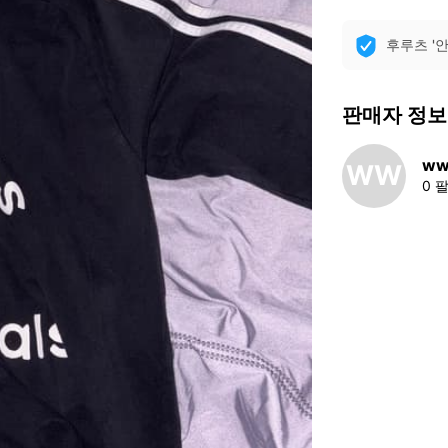
후루츠 '
판매자 정보
ww
WW
0 