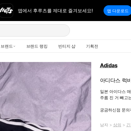
앱에서 후루츠를 제대로 즐겨보세요!
앱 다운로드
브랜드
브랜드 랭킹
빈티지 샵
기획전
Adidas
아디다스 럭비
일본 아이다스 매
주름 진 거 빼고는
궁금하신점 문의
남자
>
상의
>
긴