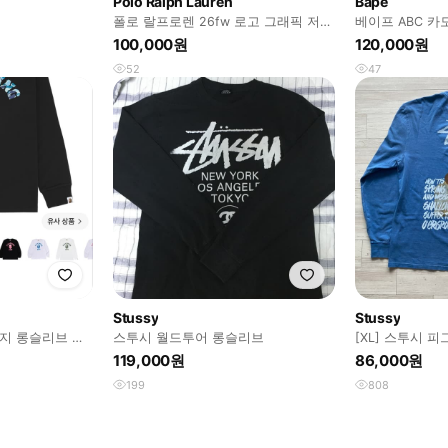
Polo Ralph Lauren
Bape
폴로 랄프로렌 26fw 로고 그래픽 저지
베이프 ABC 카
스트라이프 티
드 롱슬리브 티
100,000원
120,000원
52
47
Stussy
Stussy
리지 롱슬리브 티
스투시 월드투어 롱슬리브
[XL] 스투시 
브
119,000원
86,000원
199
808