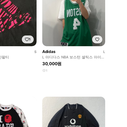
1
Adidas
S
L
반팔티
L 아디다스 NBA 보스턴 셀틱스 아이제
아 토마스 4번 스윙맨
30,000원
1