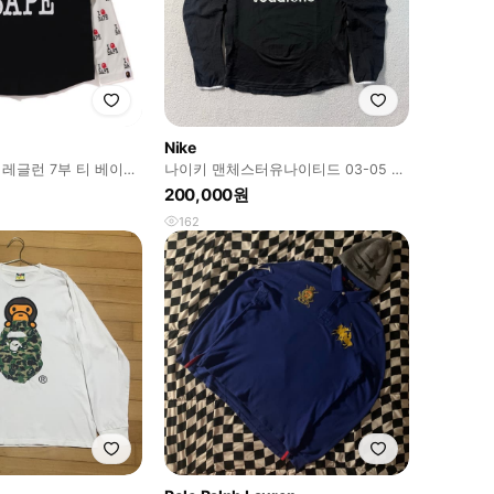
Nike
레글런 7부 티 베이프
나이키 맨체스터유나이티드 03-05 보
지 오네갸루 키즈
다폰 유니폼
200,000원
162