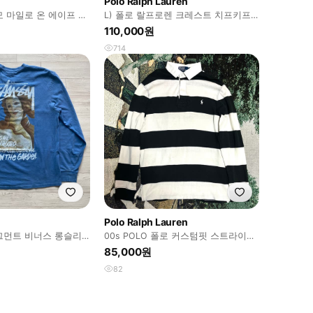
Polo Ralph Lauren
모 마일로 온 에이프 헤
L) 폴로 랄프로렌 크레스트 치프키프
셔츠 화이트 그린
빅포니 롱슬리브 PK 긴팔티
110,000원
714
Polo Ralph Lauren
피그먼트 비너스 롱슬리
00s POLO 폴로 커스텀핏 스트라이프
럭비셔츠 빅포니
85,000원
82