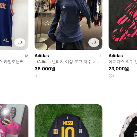
Adidas
Adidas
M
L
닉스 카멜로앤써니
L)Adidas 빈티지 여성 로고 자수 네이
아디다스 희귀 
비 롱슬리브
38,000원
23,000원
3
1