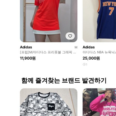
Adidas
Adidas
M
[프립]M/아디다스 프리풋볼 그래픽 기
아디다스 NBA 뉴욕
능성 반팔 티셔츠
[국내105]
11,900원
25,000원
1
함께 즐겨찾는 브랜드 발견하기