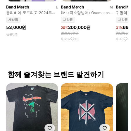
Band Merch
Band Merch
Band M
L
M
올리비아 로드리고 2024투어
(M) (극소량발매) Osamason
귀멸의 
머천티셔츠
'Valentines' 후드
츠리 머
새상품
새상품
새상품
53,000원
200,000원
69
20%
31%
250,000원
99,000
6
1
267
25
40
3
함께 즐겨찾는 브랜드 발견하기