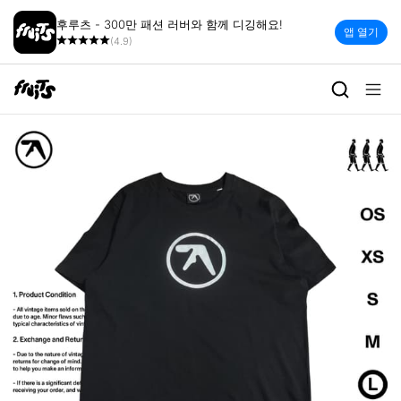
후루츠 - 300만 패션 러버와 함께 디깅해요!
앱 열기
(4.9)