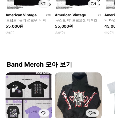
1
1
American Vintage
American Vintage
America
XXL
XL
'트랩트' '온리 쓰로우 더 페인'
'구스토 팩' 프로모션 티셔츠
2015년
머천 반팔티셔츠 XXL사이즈
XL사이즈
티션' 
55,000원
55,000원
45,00
5
1
5
1
2
1
Band Merch 모아 보기
1
25