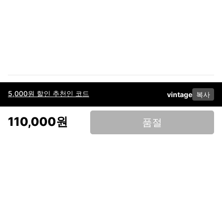
5,000원 할인 추천인 코드
vintage
복사
이용약관
고객센터
판매
개인정보 처리방침
사업자 정보
다운로드
인스타그램
페이스북
110,000원
품절
(주)후루츠패밀리컴퍼니 · 대표이사 이재범 / 소재지: 서울특별시 용산구 한강대
로 328, 201호 / 사업자 등록번호: 755-86-01442
사업자 정보확인
통신판매업
신고: 2019-서울용산-0723 호 / 고객센터: 070-4466-3377 / 고객센터 문의는
후루츠 앱 다운로드 후 문의가능합니다 /
support@fruitsfamily.com
Copyright © FruitsFamily Company Inc. All right reserved
후루츠패밀리(주)는 통신판매중개자로서 거래 당사자가 아닙니다. 상품, 상품정
보, 거래에 관한 의무와 책임은 각 판매자에게 있으며, 후루츠패밀리(주)는 원칙
적으로 판매 회원과 구매 회원 간의 거래에 대하여 책임을 지지 않습니다. 다만,