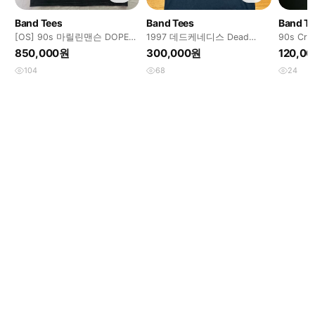
Band Tees
Band Tees
Band T
[OS] 90s 마릴린맨슨 DOPE
1997 데드케네디스 Dead
90s Cred
FIEND 빈티지 밴드티
kennedys 2xl
Band Te
850,000원
300,000원
120,0
104
68
24