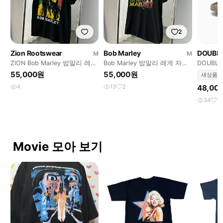
2
Zion Rootswear
Bob Marley
DOUBL
M
M
ZION Bob Marley 밥말리 레게
Bob Marley 밥말리 레게 자메
DOUBLEU
자메이카 USA 빈티지 반팔 T
이카 USA 빈티지 반팔 티셔츠
바 슬라
55,000원
55,000원
새상품
4
13
2
48,00
34
1
Movie 모아 보기