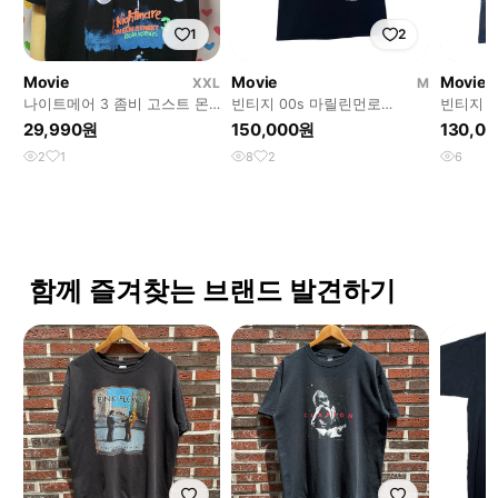
1
2
Movie
Movie
Movie
XXL
M
나이트메어 3 좀비 고스트 몬
빈티지 00s 마릴린먼로
빈티지 0
스터 캐릭터 그래픽 프린팅 프
MARILYN MONROE 헐리우드
three 
29,990원
150,000원
130,0
린트 반팔티셔츠
티셔츠 M
셔
2
1
8
2
6
함께 즐겨찾는 브랜드 발견하기