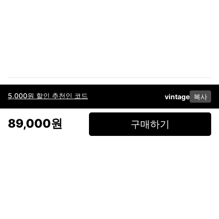
5,000원 할인 추천인 코드
vintage
복사
이용약관
고객센터
판매
개인정보 처리방침
사업자 정보
다운로드
인스타그램
페이스북
89,000원
구매하기
(주)후루츠패밀리컴퍼니 · 대표이사 이재범 / 소재지: 서울특별시 용산구 한강대
로 328, 201호 / 사업자 등록번호: 755-86-01442
사업자 정보확인
통신판매업
신고: 2019-서울용산-0723 호 / 고객센터: 070-4466-3377 / 고객센터 문의는
후루츠 앱 다운로드 후 문의가능합니다 /
support@fruitsfamily.com
Copyright © FruitsFamily Company Inc. All right reserved
후루츠패밀리(주)는 통신판매중개자로서 거래 당사자가 아닙니다. 상품, 상품정
보, 거래에 관한 의무와 책임은 각 판매자에게 있으며, 후루츠패밀리(주)는 원칙