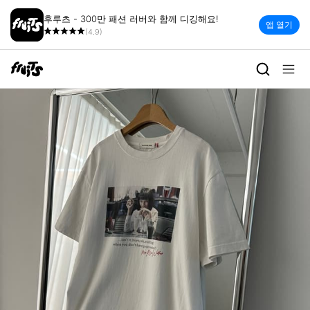
후루츠 - 300만 패션 러버와 함께 디깅해요!
앱 열기
(4.9)