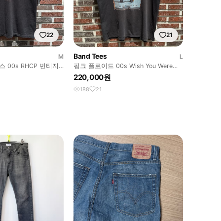
22
21
Band Tees
M
L
00s RHCP 빈티지
핑크 플로이드 00s Wish You Were
Here 빈티지 티셔츠
220,000원
188
21