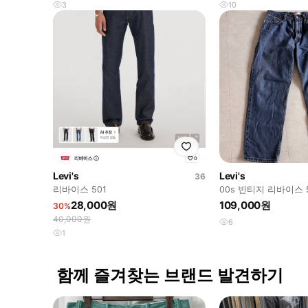
3
10
Levi's
Levi's
36
리바이스 501
00s 빈티지 리바이스
34x30
28,000원
109,000원
30%
40,000원
6
1
함께 즐겨찾는 브랜드 발견하기