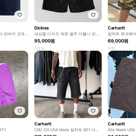
Dickies
Carhartt
터 반바지 코듀
새상품 디키즈 재팬 별주 더블니 반바
칼하트 워크웨어
즈
지 L사이즈 판매
(36)
95,000원
69,000원
2.1k
51
Carhartt
Carhartt
1“)
[38] OG USA Made 칼하트 B01 더블
00s Made U
니 쇼츠
체스트넛 B25