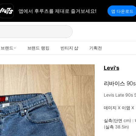
앱에서 후루츠를 제대로 즐겨보세요!
앱 다운로드
브랜드
브랜드 랭킹
빈티지 샵
기획전
Levi's
리바이스 90
Levis Late 90s S
데미지 X 이염 X

실측(단면 cm) : 
(실측 38.5in)
