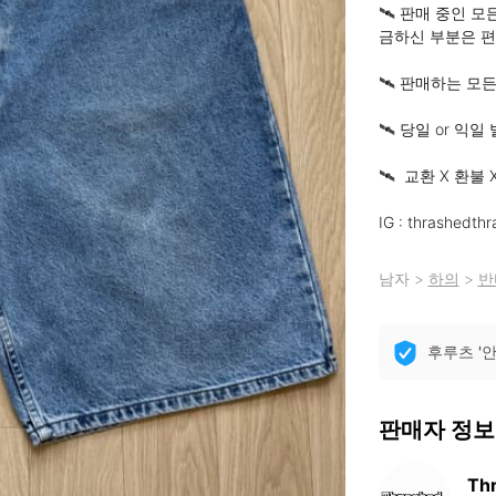
🛰️ 판매 중인
금하신 부분은 편
🛰️ 판매하는 모
🛰️ 당일 or 익
🛰️  교환 X 환불 X
IG : thrashedth
남자
>
하의
>
반
후루츠 '
판매자 정보
Th