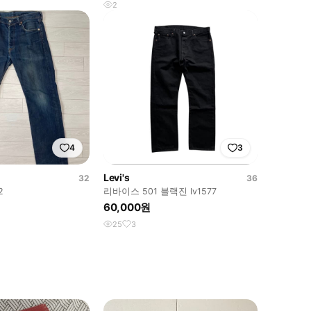
2
4
3
Levi's
32
36
2
리바이스 501 블랙진 lv1577
60,000원
25
3