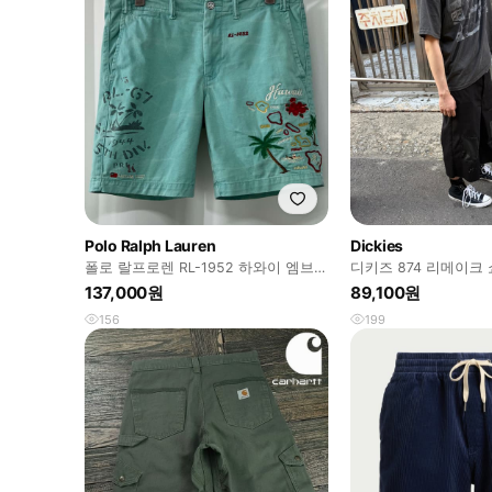
Polo Ralph Lauren
Dickies
폴로 랄프로렌 RL-1952 하와이 엠브로
디키즈 874 리메이크
이더 워시드 쇼츠 반바지
137,000원
89,100원
156
199