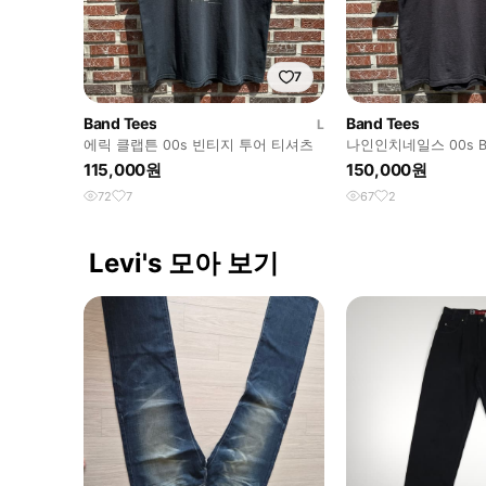
7
Band Tees
Band Tees
L
에릭 클랩튼 00s 빈티지 투어 티셔츠
나인인치네일스 00s B
티셔츠
115,000원
150,000원
72
7
67
2
Levi's 모아 보기