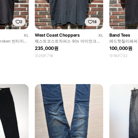
2
18
West Coast Choppers
Band Tees
XL
XL
roken 빈티지
웨스트코스트차퍼스 90s 아이언크로
레드핫칠리페퍼스 
스 빈티지 티셔츠
티셔츠
235,000원
100,000원
259
18
183
22