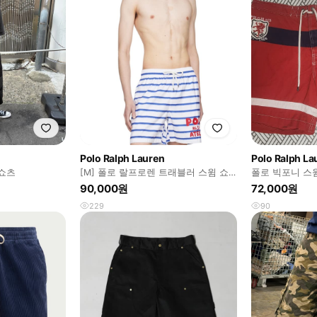
Polo Ralph Lauren
Polo Ralph La
 쇼츠
[M] 폴로 랄프로렌 트래블러 스윔 쇼
폴로 빅포니 스
츠 반바지 수영복
90,000원
72,000원
229
90