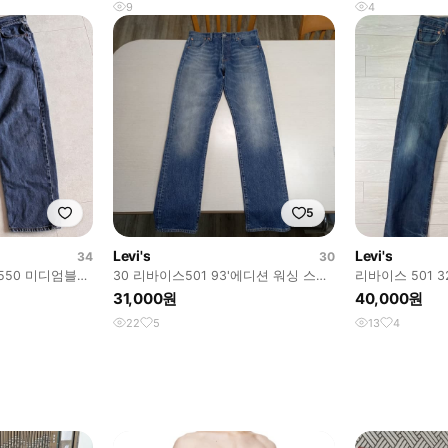
9
4
5
Levi's
Levi's
34
30
 550 미디엄블루
30 리바이스501 93'에디션 워싱 스판
리바이스 501 3
일자 배색진 30-286
31,000원
40,000원
22
5
13
4