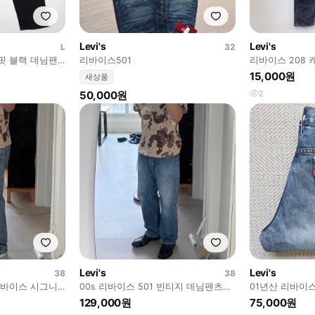
Levi's
Levi's
L
32
핏 블랙 데님팬
리바이스501
리바이스 208 
15,000원
새상품
50,000원
2
Levi's
Levi's
38
38
리바이스 시그니
00s 리바이스 501 빈티지 데님팬츠
01년산 리바이스 5
지 페이딩
38x32 리얼페이딩
31
129,000원
75,000원