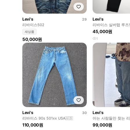
Levi's
Levi's
29
리바이스502
리바이스 실버탭 루즈
츠
45,000원
새상품
50,000원
1
Levi's
Levi's
30
리바이스 90s 501xx USA🇺🇸
아는 사람들만 찾는 
처 라인 38x32 빈티
110,000원
99,000원