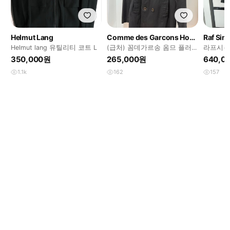
Helmut Lang
Comme des Garcons Homme Plus
Raf Sim
Helmut lang 유틸리티 코트 L
(급처) 꼼데가르송 옴므 플러
라프시몬
스 피코트 S
치 코트
350,000원
265,000원
640,0
1.1k
162
157