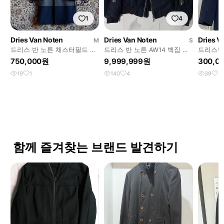
1
4
Dries Van Noten
Dries Van Noten
Dries V
M
S
드리스 반 노튼 체스터필드 코
드리스 반 노튼 AW14 백집 봄
드리스반노
트 100~105
버 몰스킨
레이저 (5
750,000원
9,999,999원
300,0
19
1
140
4
39
5
함께 즐겨찾는 브랜드 발견하기