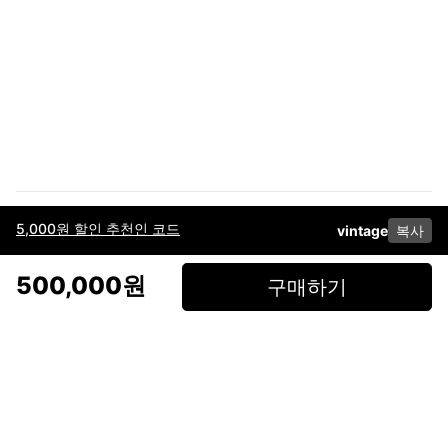
5,000원 할인 추천인 코드
vintage
복사
이용약관
고객센터
판매
개인정보 처리방침
사업자 정보
다운로드
인스타그램
페이스북
500,000원
구매하기
(주)후루츠패밀리컴퍼니 · 대표이사 이재범 / 소재지: 서울특별시 용산구 한강대
로 328, 201호 / 사업자 등록번호: 755-86-01442
사업자 정보확인
통신판매업
신고: 2019-서울용산-0723 호 / 고객센터: 070-4466-3377 / 고객센터 문의는
후루츠 앱 다운로드 후 문의가능합니다 /
support@fruitsfamily.com
Copyright © FruitsFamily Company Inc. All right reserved