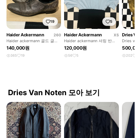
19
5
Haider Ackermann
Haider Ackermann
Dries V
260
XS
Haider ackermann 골드 글리
Haider ackermann 셔링 반팔
Dries va
터 더비슈즈
티셔츠
reversib
140,000원
120,000원
500,0
365
19
56
5
202
Dries Van Noten 모아 보기