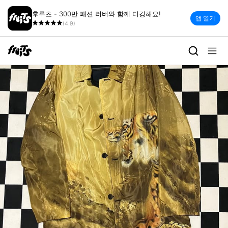
후루츠 - 300만 패션 러버와 함께 디깅해요!
앱 열기
(4.9)