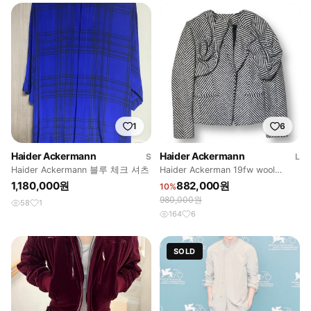
1
6
Haider Ackermann
Haider Ackermann
S
L
Haider Ackermann 블루 체크 셔츠
Haider Ackerman 19fw wool
jacket
1,180,000원
882,000원
10%
980,000원
58
1
164
6
SOLD