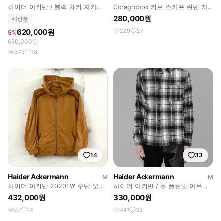
하이더 아커만 / 블랙 체커 자카드
Coragroppo 커브 스카프 린넨 자
봄버 / XS
켓
280,000원
새상품
620,000원
229
27
5%
650,000원
343
18
14
33
Haider Ackermann
Haider Ackermann
M
M
하이더 아커만 2020FW 수단 오렌
하이더 아커만 / 울 플란넬 아우터
지 후드 집업
셔츠 / M
432,000원
330,000원
97
14
441
33