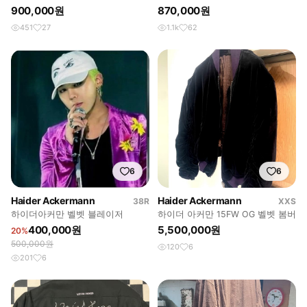
Jacket
900,000원
870,000원
451
27
1.1k
62
6
6
Haider Ackermann
Haider Ackermann
38R
XXS
하이더아커만 벨벳 블레이저
하이더 아커만 15FW OG 벨벳 봄버
400,000원
5,500,000원
20%
500,000원
120
6
201
6