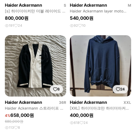
Haider Ackermann
Haider Ackermann
S
M
[s] 하이더아커만 더블 레이어드 벨
Haider Ackermann layer moto
벳 후드집업
vest
800,000원
540,000원
191
24
92
10
8
24
Haider Ackermann
Haider Ackermann
36R
XXL
Haider Ackermann 스트라이프 턱
[XXL] 하이더아크만 하이더아커만
시도 테일러드 자켓
블랙 검정 후드
658,000원
400,000원
4%
680,000원
618
24
113
8