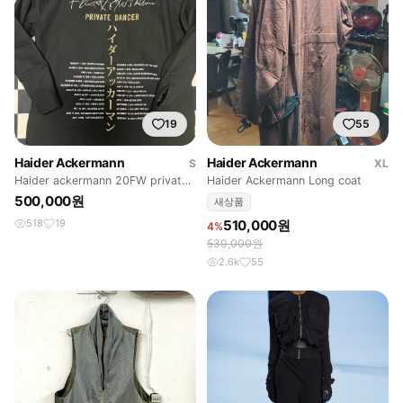
19
55
Haider Ackermann
Haider Ackermann
S
XL
Haider ackermann 20FW private
Haider Ackermann Long coat
dancer
500,000원
새상품
518
19
510,000원
4%
530,000원
2.6k
55