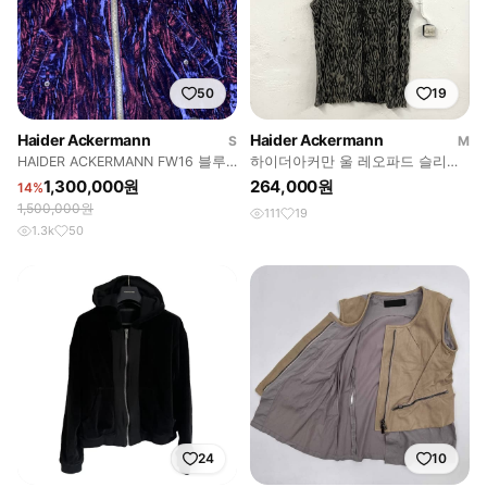
50
19
Haider Ackermann
Haider Ackermann
S
M
HAIDER ACKERMANN FW16 블루
하이더아커만 울 레오파드 슬리브
벨벳 봄버
리스
1,300,000원
264,000원
14%
1,500,000원
111
19
1.3k
50
24
10