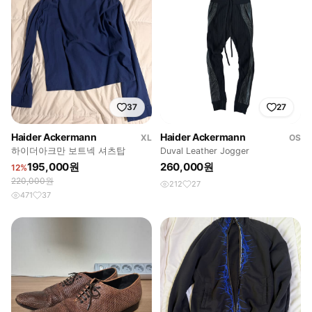
37
27
Haider Ackermann
Haider Ackermann
XL
OS
하이더아크만 보트넥 셔츠탑
Duval Leather Jogger
195,000원
260,000원
12%
220,000원
212
27
471
37