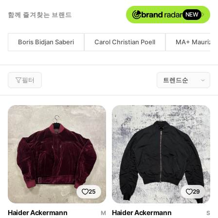
함께 즐겨찾는 브랜드
NEW
Boris Bidjan Saberi
Carol Christian Poell
MA+ Maurizio
필터
25
29
Haider Ackermann
Haider Ackermann
M
S