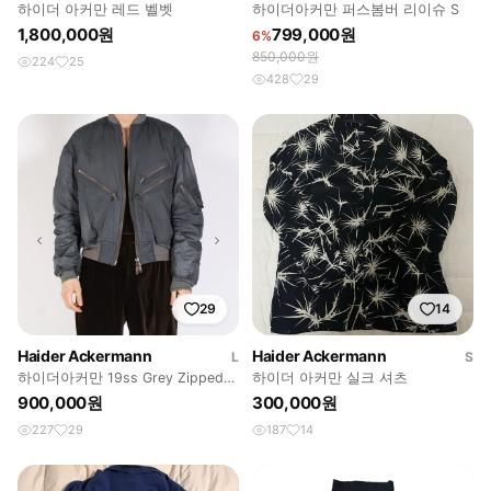
하이더 아커만 레드 벨벳
하이더아커만 퍼스봄버 리이슈 S
1,800,000원
799,000원
6%
850,000원
224
25
428
29
29
14
Haider Ackermann
Haider Ackermann
L
S
하이더아커만 19ss Grey Zipped
하이더 아커만 실크 셔츠
Nylon Bomber
900,000원
300,000원
227
29
187
14