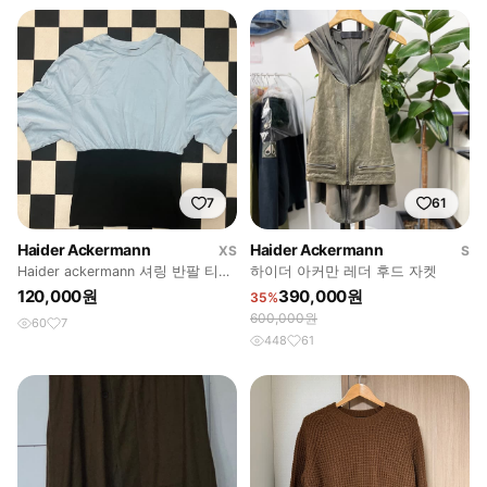
7
61
Haider Ackermann
Haider Ackermann
XS
S
Haider ackermann 셔링 반팔 티셔
하이더 아커만 레더 후드 자켓
츠
120,000원
390,000원
35%
600,000원
60
7
448
61