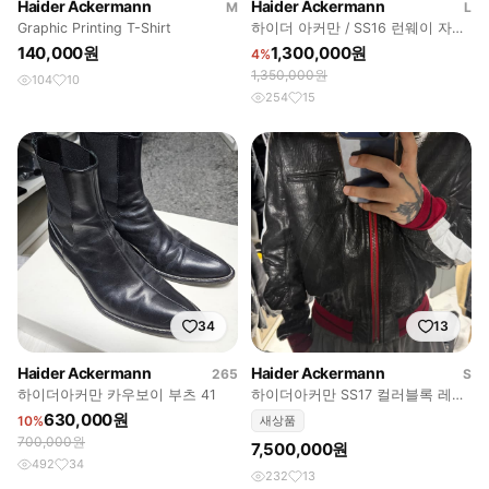
Haider Ackermann
Haider Ackermann
M
L
Graphic Printing T-Shirt
하이더 아커만 / SS16 런웨이 자수
블루종 / L
140,000원
1,300,000원
4%
1,350,000원
104
10
254
15
34
13
Haider Ackermann
Haider Ackermann
265
S
하이더아커만 카우보이 부츠 41
하이더아커만 SS17 컬러블록 레더
봄버
630,000원
10%
새상품
700,000원
7,500,000원
492
34
232
13