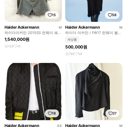
15
58
Haider Ackermann
Haider Ackermann
M
M
하이더아커만 2015SS 런웨이 쉐브
하이더 아커만 / FW17 런웨이 봄버
론 자가드 드레이프 베스트
자켓 / 36
1,540,000원
새상품
126
15
500,000원
795
58
18
27
Haider Ackermann
Haider Ackermann
XS
M