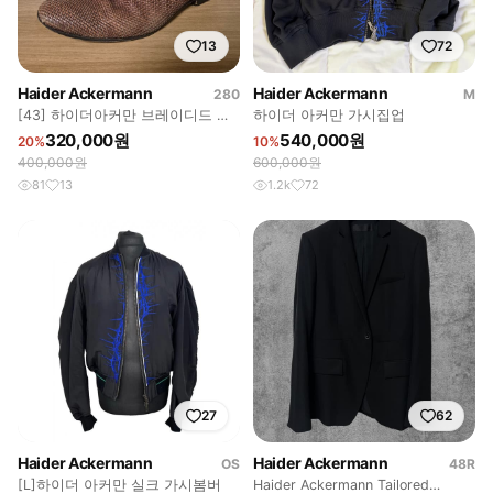
13
72
Haider Ackermann
Haider Ackermann
280
M
[43] 하이더아커만 브레이디드 레
하이더 아커만 가시집업
더 더비 슈즈 브라운
320,000원
540,000원
20%
10%
400,000원
600,000원
81
13
1.2k
72
27
62
Haider Ackermann
Haider Ackermann
OS
48R
[L]하이더 아커만 실크 가시봄버
Haider Ackermann Tailored