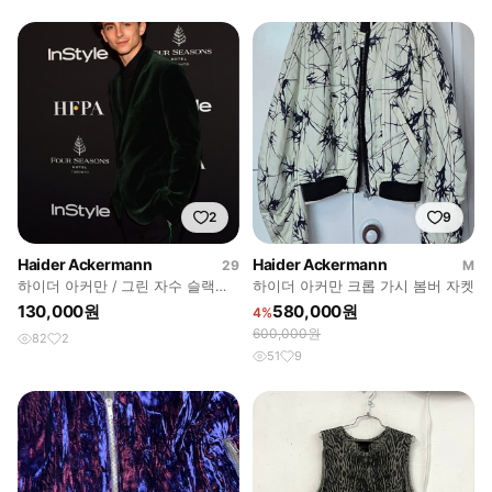
2
9
Haider Ackermann
Haider Ackermann
29
M
하이더 아커만 / 그린 자수 슬랙스 /
하이더 아커만 크롭 가시 봄버 자켓
34
130,000원
580,000원
4%
600,000원
82
2
51
9