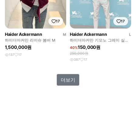
17
17
Haider Ackermann
Haider Ackermann
M
L
하이더아커만 리이슈 봄버 M
하이더아커만 기모노 그레이 실크
배색 하프 셔츠
1,500,000원
150,000원
40%
250,000원
137
17
387
17
더보기