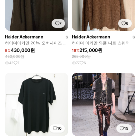
7
6
Haider Ackermann
Haider Ackermann
S
S
하이더아커만 20fw 오버사이즈 코
하이더 아커만 와플 니트 스웨터
트
430,000원
215,000원
5%
19%
450,000원
265,000원
42
7
77
6
10
15