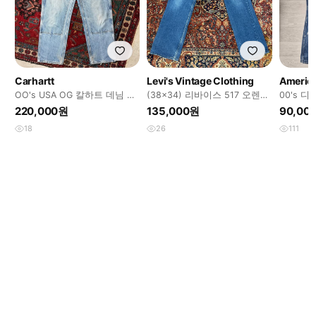
Carhartt
Levi's Vintage Clothing
America
OO's USA OG 칼하트 데님 더
(38x34) 리바이스 517 오렌지
00's 디
블니 팬츠 칼하트 B73 썩블니
탭
페인팅 
220,000원
135,000원
90,00
18
26
111