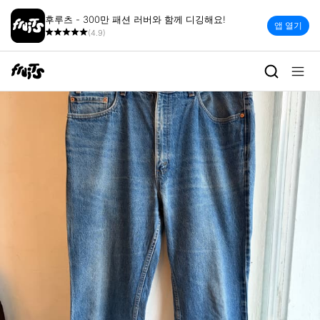
후루츠 - 300만 패션 러버와 함께 디깅해요!
앱 열기
(4.9)