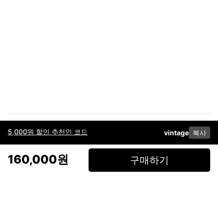
5,000원 할인 추천인 코드
vintage
복사
이용약관
고객센터
판매
개인정보 처리방침
사업자 정보
다운로드
인스타그램
페이스북
160,000원
구매하기
(주)후루츠패밀리컴퍼니 · 대표이사 이재범 / 소재지: 서울특별시 용산구 한강대
로 328, 201호 / 사업자 등록번호: 755-86-01442
사업자 정보확인
통신판매업
신고: 2019-서울용산-0723 호 / 고객센터: 070-4466-3377 / 고객센터 문의는
후루츠 앱 다운로드 후 문의가능합니다 /
support@fruitsfamily.com