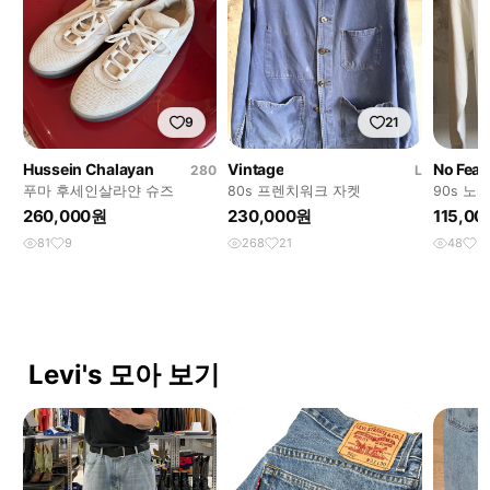
9
21
Hussein Chalayan
Vintage
No Fear
280
L
푸마 후세인살라얀 슈즈
80s 프렌치워크 자켓
90s 노
260,000원
230,000원
115,0
81
9
268
21
48
3
Levi's 모아 보기