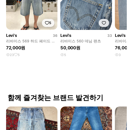
5
Levi's
Levi's
Levi's
36
33
리바이스 569 하드 페이드 버
리바이스 560 데님 팬츠
리바이스 
뮤다 팬츠
L32
72,000원
50,000원
76,00
23
5
5
3
함께 즐겨찾는 브랜드 발견하기