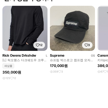
12
3
Rick Owens Drkshdw
Supreme
Cano
L
OS
[L] 릭오웬스 다크쉐도우 크루넥
슈프림 박스로고 캠프캡 모자
키야pic
스웨트 블랙
21FW 왁스드 코튼 블랙
디카 빈티
170,000원
386,
새상품
350,000원
359
3
67
125
12