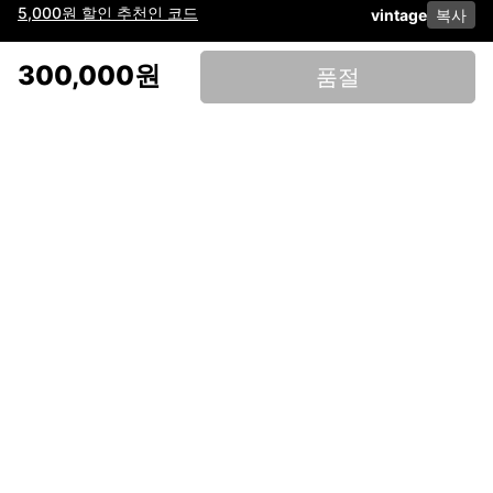
5,000원 할인 추천인 코드
vintage
복사
이용약관
고객센터
판매
개인정보 처리방침
사업자 정보
다운로드
인스타그램
페이스북
300,000원
품절
(주)후루츠패밀리컴퍼니 · 대표이사 이재범 / 소재지: 서울특별시 용산구 한강대
로 328, 201호 / 사업자 등록번호: 755-86-01442
사업자 정보확인
통신판매업
신고: 2019-서울용산-0723 호 / 고객센터: 070-4466-3377 / 고객센터 문의는
후루츠 앱 다운로드 후 문의가능합니다 /
support@fruitsfamily.com
Copyright © FruitsFamily Company Inc. All right reserved
후루츠패밀리(주)는 통신판매중개자로서 거래 당사자가 아닙니다. 상품, 상품정
보, 거래에 관한 의무와 책임은 각 판매자에게 있으며, 후루츠패밀리(주)는 원칙
적으로 판매 회원과 구매 회원 간의 거래에 대하여 책임을 지지 않습니다. 다만,
후루츠패밀리에서 직접 판매하는 상품에 대한 책임은 후루츠패밀리(주)에 있습
니다.