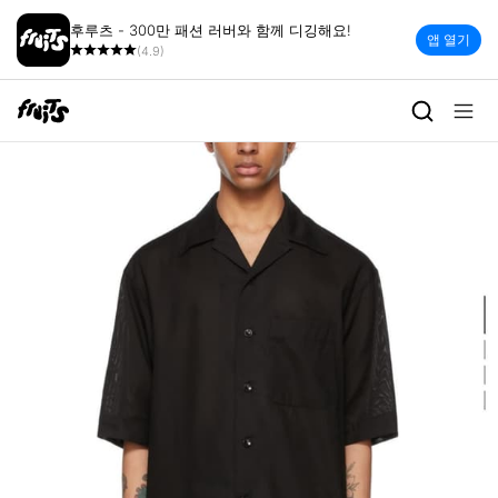
후루츠 - 300만 패션 러버와 함께 디깅해요!
앱 열기
(4.9)