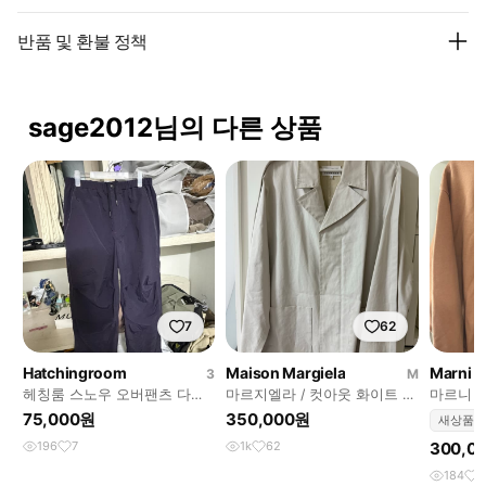
반품 및 환불 정책
sage2012님의 다른 상품
7
62
Hatchingroom
Maison Margiela
Marni
3
M
헤칭룸 스노우 오버팬츠 다크
마르지엘라 / 컷아웃 화이트 자
마르니 /
퍼플 3사이즈
켓 / 46사이즈
48(105)
75,000원
350,000원
새상품
196
7
1k
62
300,0
184
1