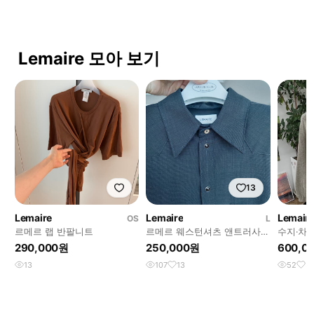
Lemaire 모아 보기
13
Lemaire
Lemaire
Lemair
OS
L
르메르 랩 반팔니트
르메르 웨스턴셔츠 앤트러사이
수지·차정
트
카라 가디건 
290,000원
250,000원
600,0
13
107
13
52
5