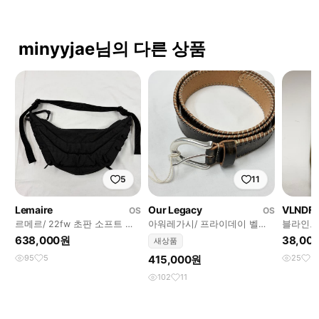
minyyjae님의 다른 상품
5
11
Lemaire
Our Legacy
VLNDF
OS
OS
르메르/ 22fw 초판 소프트 게
아워레가시/ 프라이데이 벨트,
블라인드
임백/ 스몰 다크 초콜릿
빈티지 블랙 레더/ 90
리브 워시
638,000원
38,00
새상품
95
5
415,000원
25
3
102
11