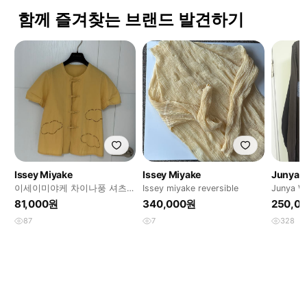
함께 즐겨찾는 브랜드 발견하기
Issey Miyake
Issey Miyake
Junya 
이세이미야케 차이나풍 셔츠
Issey miyake reversible
Junya W
44,55 정품
Patchwor
81,000원
340,000원
250,0
87
7
328