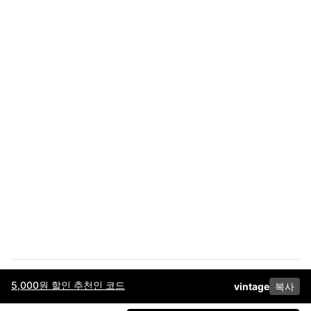
5,000원 할인 추천인 코드
vintage
복사
이용약관
고객센터
판매
개인정보 처리방침
사업자 정보
다운로드