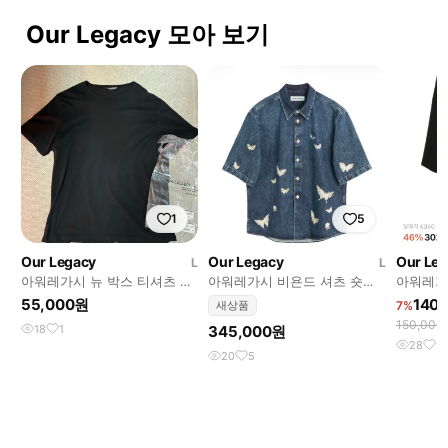
Our Legacy 모아 보기
1
5
Our Legacy
Our Legacy
Our Le
L
L
아워레가시 뉴 박스 티셔츠 블
아워레가시 비욘드 셔츠 숏슬
아워레가
랙
리브 웨스턴 블루 버터플라이
48size
55,000원
140
새상품
7%
150,00
18
1
345,000원
28
3
20
5