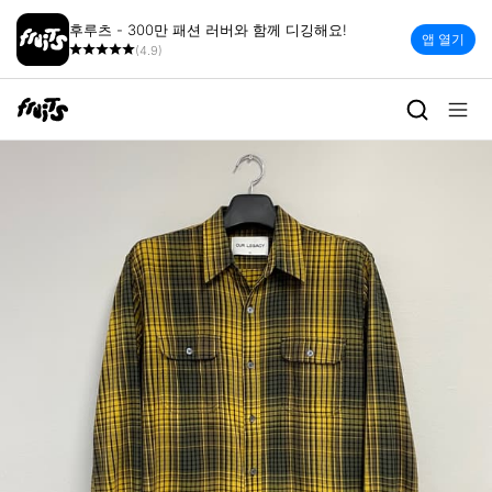
후루츠 - 300만 패션 러버와 함께 디깅해요!
앱 열기
(4.9)