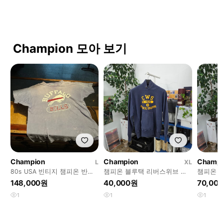
Champion 모아 보기
Champion
Champion
Champ
L
XL
80s USA 빈티지 챔피온 반팔
챔피온 블루택 리버스위브 프
챔피온 
티셔츠
린팅 후디 XL
웻셔츠 S
148,000원
40,000원
70,00
1
1
1