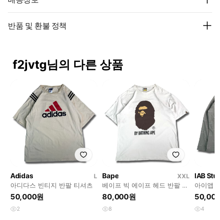
반품 및 환불 정책
f2jvtg님의 다른 상품
Adidas
Bape
IAB Stu
L
XXL
아디다스 빈티지 반팔 티셔츠
베이프 빅 에이프 헤드 반팔 티
아이앱 
셔츠
50,000원
80,000원
50,00
2
8
4