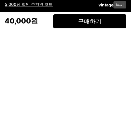
5,000원 할인 추천인 코드
vintage
복사
이용약관
고객센터
판매
개인정보 처리방침
사업자 정보
다운로드
인스타그램
페이스북
40,000원
구매하기
(주)후루츠패밀리컴퍼니 · 대표이사 이재범 / 소재지: 서울특별시 용산구 한강대
로 328, 201호 / 사업자 등록번호: 755-86-01442
사업자 정보확인
통신판매업
신고: 2019-서울용산-0723 호 / 고객센터: 070-4466-3377 / 고객센터 문의는
후루츠 앱 다운로드 후 문의가능합니다 /
support@fruitsfamily.com
Copyright © FruitsFamily Company Inc. All right reserved
후루츠패밀리(주)는 통신판매중개자로서 거래 당사자가 아닙니다. 상품, 상품정
보, 거래에 관한 의무와 책임은 각 판매자에게 있으며, 후루츠패밀리(주)는 원칙
적으로 판매 회원과 구매 회원 간의 거래에 대하여 책임을 지지 않습니다. 다만,
후루츠패밀리에서 직접 판매하는 상품에 대한 책임은 후루츠패밀리(주)에 있습
니다.