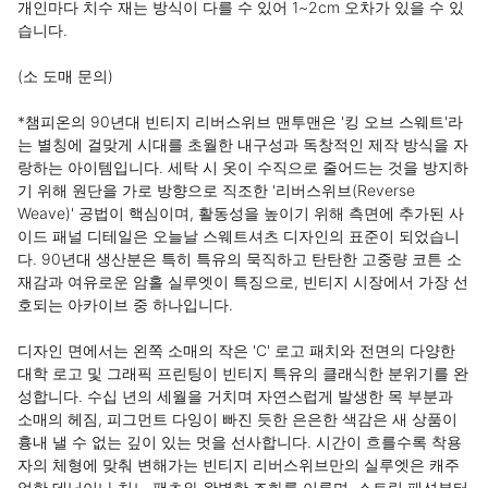
개인마다 치수 재는 방식이 다를 수 있어 1~2cm 오차가 있을 수 있
습니다.

(소 도매 문의)

*챔피온의 90년대 빈티지 리버스위브 맨투맨은 '킹 오브 스웨트'라
는 별칭에 걸맞게 시대를 초월한 내구성과 독창적인 제작 방식을 자
랑하는 아이템입니다. 세탁 시 옷이 수직으로 줄어드는 것을 방지하
기 위해 원단을 가로 방향으로 직조한 '리버스위브(Reverse 
Weave)' 공법이 핵심이며, 활동성을 높이기 위해 측면에 추가된 사
이드 패널 디테일은 오늘날 스웨트셔츠 디자인의 표준이 되었습니
다. 90년대 생산분은 특히 특유의 묵직하고 탄탄한 고중량 코튼 소
재감과 여유로운 암홀 실루엣이 특징으로, 빈티지 시장에서 가장 선
호되는 아카이브 중 하나입니다.

디자인 면에서는 왼쪽 소매의 작은 'C' 로고 패치와 전면의 다양한 
대학 로고 및 그래픽 프린팅이 빈티지 특유의 클래식한 분위기를 완
성합니다. 수십 년의 세월을 거치며 자연스럽게 발생한 목 부분과 
소매의 헤짐, 피그먼트 다잉이 빠진 듯한 은은한 색감은 새 상품이 
흉내 낼 수 없는 깊이 있는 멋을 선사합니다. 시간이 흐를수록 착용
자의 체형에 맞춰 변해가는 빈티지 리버스위브만의 실루엣은 캐주
얼한 데님이나 치노 팬츠와 완벽한 조화를 이루며, 스트릿 패션부터 