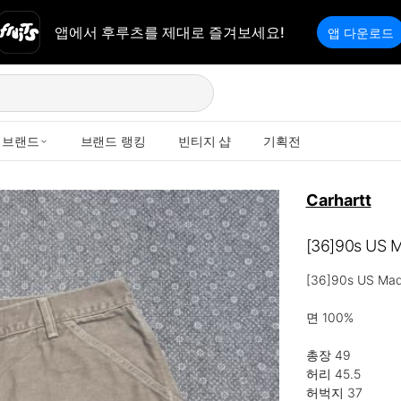
앱에서 후루츠를 제대로 즐겨보세요!
앱 다운로드
브랜드
브랜드 랭킹
빈티지 샵
기획전
Carhartt
[36]90s US
[36]90s US M
면 100%

총장 49

허리 45.5

허벅지 37
