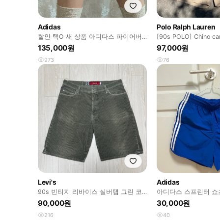
Adidas
Polo Ralph Lauren
할인 택O 새 상품 아디다스 파이어버
[90s POLO] Chino ca
드 돌핀 팬츠 쇼츠 핑크색상
stock
135,000원
97,000원
973
76
Levi's
Adidas
90s 빈티지 리바이스 실버탭 그린 코
아디다스 스프린터 쇼츠 S
듀로이 쇼츠
레스트
90,000원
30,000원
216
40