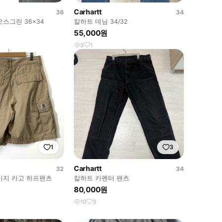
Carhartt
36
34
스그린 36x34
칼하트 데님 34/32
55,000원
3
1
1
3
Carhartt
32
34
이지 카고 하프팬츠
칼하트 카펜터 팬츠
80,000원
10
3