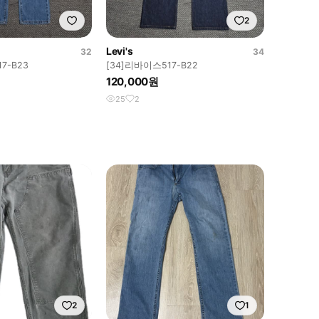
2
Levi's
32
34
7-B23
[34]리바이스517-B22
120,000원
25
2
2
1