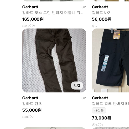
Carhartt
Carhartt
32
칼하트 모스 그린 빈티지 더블니 워크
칼하트 바지
팬츠
165,000원
56,000원
13
2
2
2
Carhartt
Carhartt
32
칼하트 팬츠
칼하트 워크 반바지 B3
55,000원
새상품
8
2
73,000원
4
1