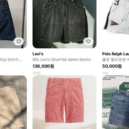
Levi's
Polo Ralph La
데님 반바지
90s Levi's SilverTab denim Shorts
폴로 랄프로렌 
팬츠 (No.145)
136,000원
50,000원
55
4