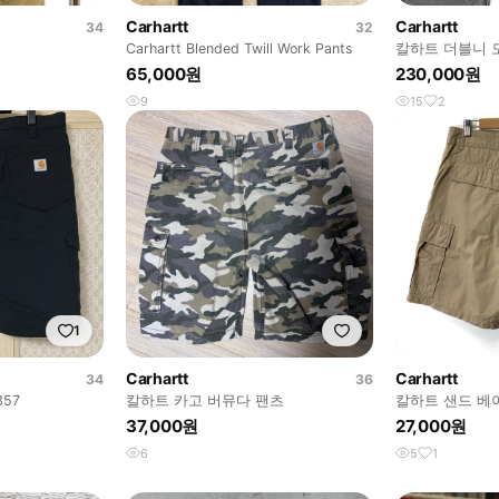
Carhartt
Carhartt
34
32
Carhartt Blended Twill Work Pants
칼하트 더블니 모
65,000원
230,000원
9
15
2
1
Carhartt
Carhartt
34
36
57
칼하트 카고 버뮤다 팬츠
칼하트 샌드 베
37,000원
27,000원
6
5
1