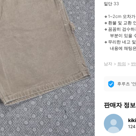
밑단 33

🔹️1~2cm 오차
🔹️환불 및 교환 
🔹️꼼꼼히 검수하
     부분이 있을 수 있습니다.

🔹️무리한 네고 
     내용에 
남자
>
하의
>
반
후루츠 '
판매자 정보
kik
12