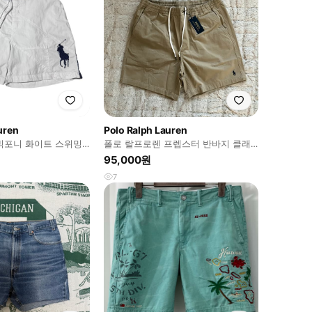
uren
Polo Ralph Lauren
빅포니 화이트 스위밍
폴로 랄프로렌 프렙스터 반바지 클래
식핏 M사이즈 새제품
95,000원
7