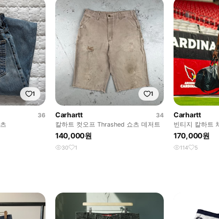
1
1
Carhartt
Carhartt
36
34
팬츠
칼하트 컷오프 Thrashed 쇼츠 데저트
빈티지 칼하트 
터 팬츠 B11CHT
140,000원
170,000원
30
1
114
5