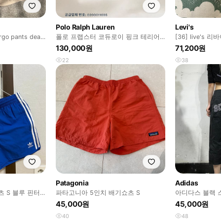
Polo Ralph Lauren
Levi's
rgo pants dead
폴로 프랩스터 코듀로이 핑크 테리어
[36] live's
자수
반바지
130,000원
71,200원
22
38
Patagonia
Adidas
 블루 핀터
파타고니아 5인치 배기쇼츠 S
아디다스 블랙 
급 버뮤다 팬츠 
45,000원
45,000원
40
48