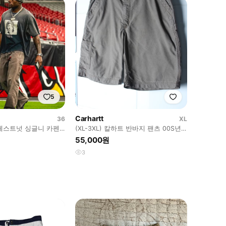
5
Carhartt
36
XL
체스트넛 싱글니 카펜
(XL-3XL) 칼하트 반바지 팬츠 00S년
대 가죽탭 차콜-P10734
55,000원
3