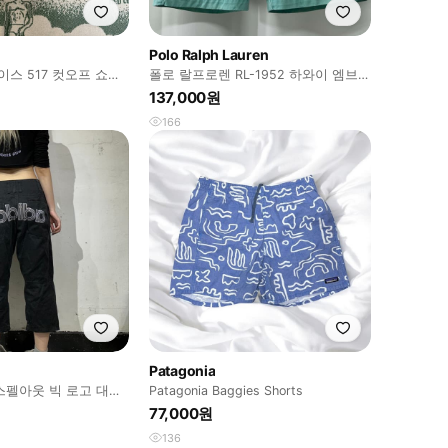
Polo Ralph Lauren
 리바이스 517 컷오프 쇼츠
폴로 랄프로렌 RL-1952 하와이 엠브로
이더 워시드 쇼츠 반바지
137,000원
166
Patagonia
스펠아웃 빅 로고 대장
Patagonia Baggies Shorts
반바지 M
77,000원
136