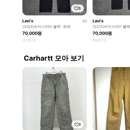
3
Levi's
Levi's
33
[33]리바이스550 블랙 -B28
[32]리바이스501 블랙
70,000원
70,000원
13
3
26
3
Carhartt 모아 보기
2