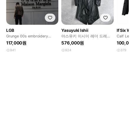
LGB
Yasuyuki Ishii
If Six W
Grunge 00s embroidery
야스유키 이시이 레더 드레이
Calf Lea
design jacket
프 코트
117,000원
576,000원
100,0
941
924
379