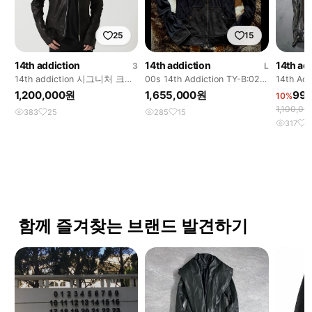
25
15
14th addiction
14th addiction
14th ad
3
L
14th addiction 시그니처 크로
00s 14th Addiction TY-B:02
14th Add
스 집 양가죽 재킷
Hood zip
Leather 
1,200,000원
1,655,000원
99
10%
1,100,0
383
25
285
15
317
2
함께 즐겨찾는 브랜드 발견하기