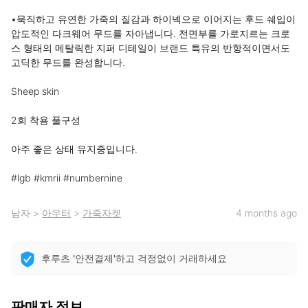
•묵직하고 유연한 가죽의 질감과 하이넥으로 이어지는 후드 쉐입이 
압도적인 다크웨어 무드를 자아냅니다. 전면부를 가로지르는 크로
스 형태의 메탈릭한 지퍼 디테일이 브랜드 특유의 반항적이면서도 
고딕한 무드를 완성합니다.

Sheep skin

2회 착용 풀구성

아주 좋은 상태 유지중입니다.

#lgb #kmrii #numbernine
남자
>
아우터
>
가죽자켓
4 months ago
후루츠 '안전결제'하고 걱정없이 거래하세요
판매자 정보