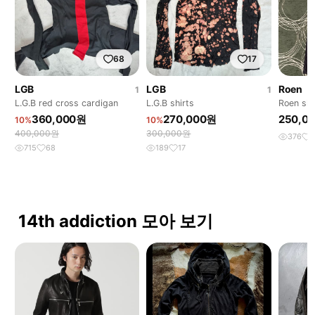
68
17
LGB
LGB
Roen
1
1
L.G.B red cross cardigan
L.G.B shirts
Roen sku
pants
360,000원
270,000원
250,0
10%
10%
400,000원
300,000원
376
715
68
189
17
14th addiction 모아 보기