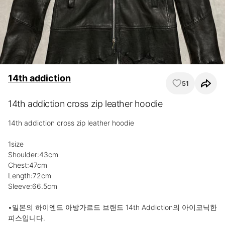
14th addiction
51
14th addiction cross zip leather hoodie
14th addiction cross zip leather hoodie

1size

Shoulder:43cm

Chest:47cm

Length:72cm

Sleeve:66.5cm

•일본의 하이엔드 아방가르드 브랜드 14th Addiction의 아이코닉한 
피스입니다.
