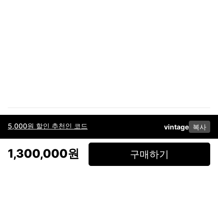
5,000원 할인 추천인 코드
vintage
복사
이용약관
고객센터
판매
개인정보 처리방침
사업자 정보
다운로드
인스타그램
페이스북
1,300,000원
구매하기
(주)후루츠패밀리컴퍼니 · 대표이사 이재범 / 소재지: 서울특별시 용산구 한강대
로 328, 201호 / 사업자 등록번호: 755-86-01442
사업자 정보확인
통신판매업
신고: 2019-서울용산-0723 호 / 고객센터: 070-4466-3377 / 고객센터 문의는
후루츠 앱 다운로드 후 문의가능합니다 /
support@fruitsfamily.com
Copyright © FruitsFamily Company Inc. All right reserved