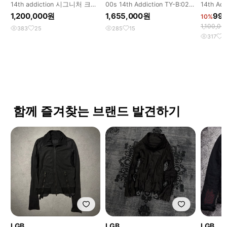
14th addiction 시그니처 크로
00s 14th Addiction TY-B:02
14th Add
스 집 양가죽 재킷
Hood zip
Leather 
1,200,000원
1,655,000원
99
10%
1,100,0
383
25
285
15
317
2
함께 즐겨찾는 브랜드 발견하기
LGB
LGB
LGB