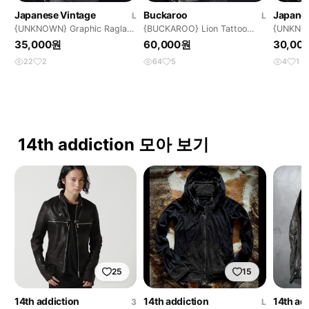
Japanese Vintage
Buckaroo
Japanes
L
L
{UNKNOWN} Graphic Raglan
{BUCKAROO} Lion Tattoo
{UNKNOW
Crop Tee
Graphic Tee
Graphic 
35,000원
60,000원
30,00
22
2
64
5
4
1
14th addiction 모아 보기
25
15
14th addiction
14th addiction
14th ad
3
L