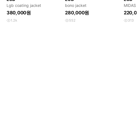
Lgb coating jacket
bono jacket
MIDAS 
스탕
380,000원
280,000원
220,0
1.2k
552
313