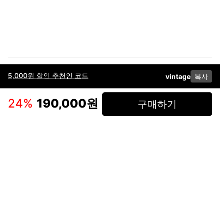
5,000원 할인 추천인 코드
vintage
복사
이용약관
고객센터
판매
개인정보 처리방침
사업자 정보
다운로드
인스타그램
페이스북
24
%
190,000원
구매하기
(주)후루츠패밀리컴퍼니 · 대표이사 이재범 / 소재지: 서울특별시 용산구 한강대
로 328, 201호 / 사업자 등록번호: 755-86-01442
사업자 정보확인
통신판매업
신고: 2019-서울용산-0723 호 / 고객센터: 070-4466-3377 / 고객센터 문의는
후루츠 앱 다운로드 후 문의가능합니다 /
support@fruitsfamily.com
Copyright © FruitsFamily Company Inc. All right reserved
후루츠패밀리(주)는 통신판매중개자로서 거래 당사자가 아닙니다. 상품, 상품정
보, 거래에 관한 의무와 책임은 각 판매자에게 있으며, 후루츠패밀리(주)는 원칙
적으로 판매 회원과 구매 회원 간의 거래에 대하여 책임을 지지 않습니다. 다만,
후루츠패밀리에서 직접 판매하는 상품에 대한 책임은 후루츠패밀리(주)에 있습
니다.