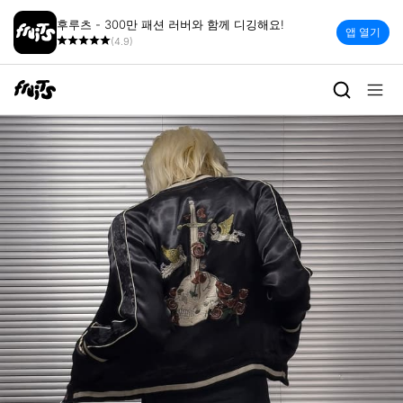
후루츠 - 300만 패션 러버와 함께 디깅해요!
앱 열기
(4.9)