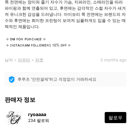
쪽 전면에는 장미와 줄기 자수가 가슴, 지퍼라인, 소매라인을 따라 
파이핑과 함께 연출되어 있고, 후면에는 감각적인 스컬 자수가 새겨
져 유니크한 감성을 드러냅니다. 아이보리 쪽 전면에는 브랜드의 자
수와 후면에는 희미한 프린팅이 보여져 심플하게도 입을 수 있는 매
력적인 제품입니다.

 ⟢ ᴅᴍ ꜰᴏʀ ᴘᴜʀᴄʜᴀꜱᴇ ⟣

 ⟢ ɪɴꜱᴛᴀɢʀᴀᴍ ꜰᴏʟʟᴏᴡᴇʀꜱ 𝟣𝟢% ᴏꜰꜰ ⟣
남자
>
아우터
>
자켓
5 months ago
후루츠 '안전결제'하고 걱정없이 거래하세요
판매자 정보
ryoaaaa
팔로우
234 팔로워