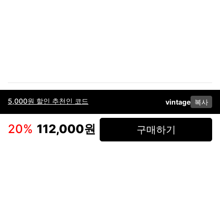
5,000원 할인 추천인 코드
vintage
복사
이용약관
고객센터
판매
개인정보 처리방침
사업자 정보
다운로드
인스타그램
페이스북
20
%
112,000원
구매하기
(주)후루츠패밀리컴퍼니 · 대표이사 이재범 / 소재지: 서울특별시 용산구 한강대
로 328, 201호 / 사업자 등록번호: 755-86-01442
사업자 정보확인
통신판매업
신고: 2019-서울용산-0723 호 / 고객센터: 070-4466-3377 / 고객센터 문의는
후루츠 앱 다운로드 후 문의가능합니다 /
support@fruitsfamily.com
Copyright © FruitsFamily Company Inc. All right reserved
후루츠패밀리(주)는 통신판매중개자로서 거래 당사자가 아닙니다. 상품, 상품정
보, 거래에 관한 의무와 책임은 각 판매자에게 있으며, 후루츠패밀리(주)는 원칙