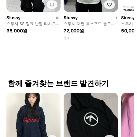
Stussy
Stussy
Stussy
XL
L
스투시 SS 링크 반팔 티셔츠
스투시 재팬 옥스포드 풀오버
스투시 
블랙
반팔 셔츠
68,000원
72,000원
50,00
1
함께 즐겨찾는 브랜드 발견하기