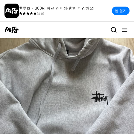
후루츠 - 300만 패션 러버와 함께 디깅해요!
앱 열기
(4.9)