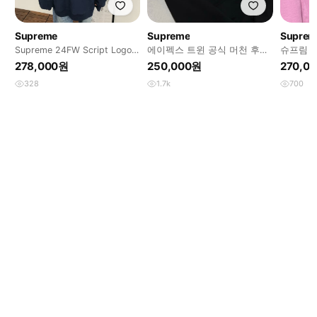
Supreme
Supreme
Suprem
Supreme 24FW Script Logo
에이펙스 트윈 공식 머천 후드
슈프림 후
Hoodie Navy
티
278,000원
250,000원
270,0
328
1.7k
700