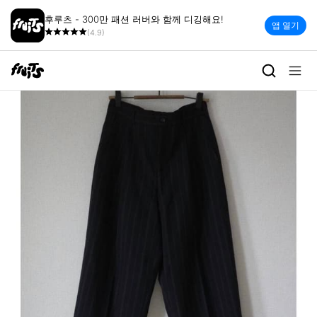
후루츠 - 300만 패션 러버와 함께 디깅해요!
앱 열기
(4.9)