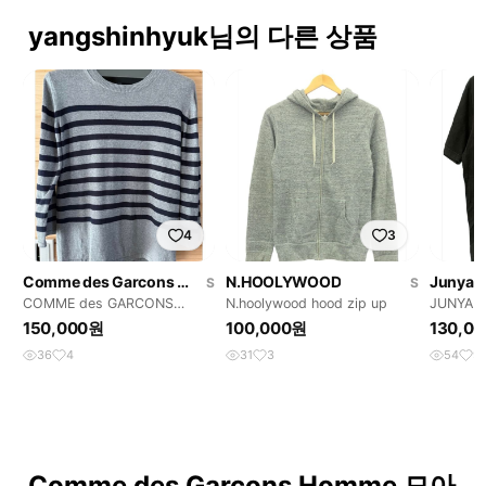
yangshinhyuk님의 다른 상품
4
3
Comme des Garcons Homme
N.HOOLYWOOD
Junya 
S
S
COMME des GARCONS
N.hoolywood hood zip up
JUNYA 
HOMME
150,000원
100,000원
130,0
36
4
31
3
54
9
Comme des Garcons Homme 모아