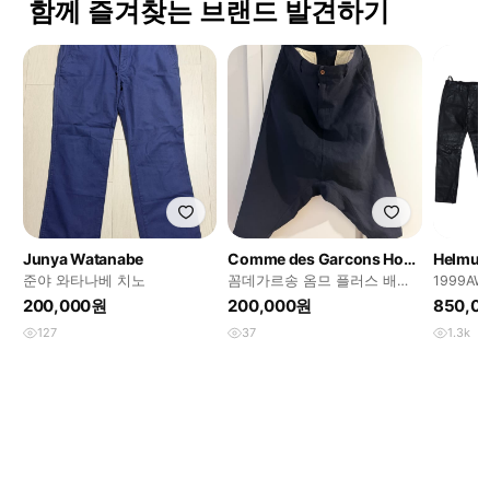
함께 즐겨찾는 브랜드 발견하기
Junya Watanabe
Comme des Garcons Homme Plus
Helmut
준야 와타나베 치노
꼼데가르송 옴므 플러스 배기
1999AW 
팬츠
Coating 
200,000원
200,000원
850,0
127
37
1.3k