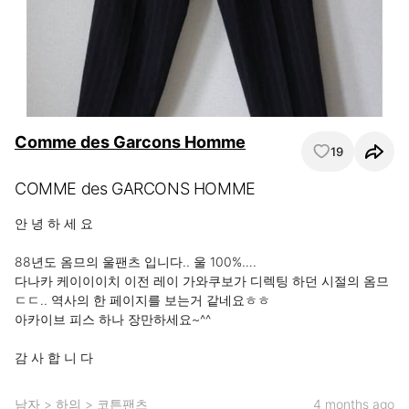
Comme des Garcons Homme
19
COMME des GARCONS HOMME
안 녕 하 세 요

88년도 옴므의 울팬츠 입니다.. 울 100%….

다나카 케이이이치 이전 레이 가와쿠보가 디렉팅 하던 시절의 옴므 
ㄷㄷ.. 역사의 한 페이지를 보는거 같네요ㅎㅎ

아카이브 피스 하나 장만하세요~^^

감 사 합 니 다
남자
>
하의
>
코튼팬츠
4 months ago