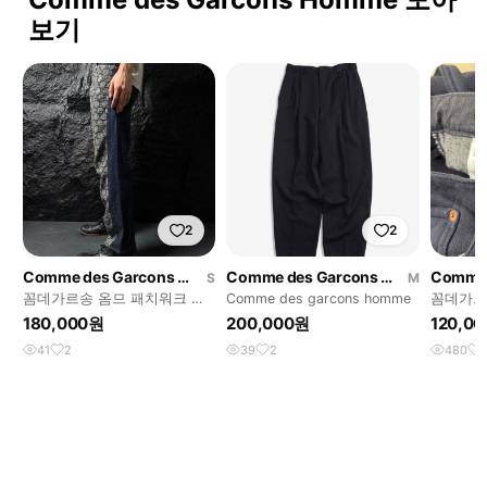
보기
2
2
Comme des Garcons Homme
Comme des Garcons Homme
S
M
꼼데가르송 옴므 패치워크 도
Comme des garcons homme
꼼데가르
킹 데님 팬츠
AD2015
180,000원
200,000원
120,0
41
2
39
2
480