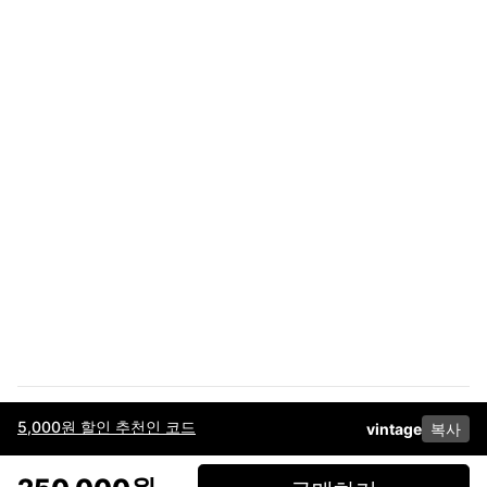
5,000원 할인 추천인 코드
vintage
복사
이용약관
고객센터
판매
개인정보 처리방침
사업자 정보
다운로드
인스타그램
페이스북